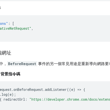
3
ions"
:
[
ativeNetRequest"
,
個網址
2 中，
BeforeRequest
事件的另一個常見用途是重新導向網路要
2 背景指令碼
equest
.
onBeforeRequest
.
addListener
((
e
)
=>
{
.
log
(
e
);
{
redirectUrl
:
"https://developer.chrome.com/docs/exten