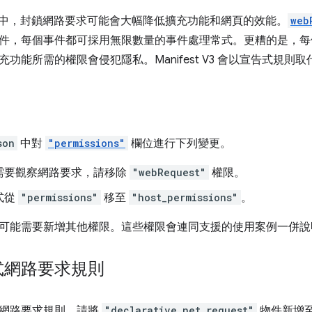
st V2 中，封鎖網路要求可能會大幅降低擴充功能和網頁的效能。
web
件，每個事件都可採用無限數量的事件處理常式。更糟的是，每
功能所需的權限會侵犯隱私。Manifest V3 會以宣告式規則
son
中對
"permissions"
欄位進行下列變更。
需要觀察網路要求，請移除
"webRequest"
權限。
式從
"permissions"
移至
"host_permissions"
。
可能需要新增其他權限。這些權限會連同支援的使用案例一併說
式網路要求規則
網路要求規則，請將
"declarative_net_request"
物件新增