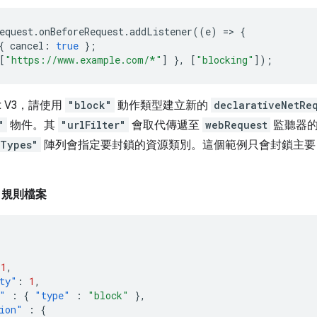
equest
.
onBeforeRequest
.
addListener
((
e
)
=>
{
{
cancel
:
true
};
[
"https://www.example.com/*"
]
},
[
"blocking"
]);
st V3，請使用
"block"
動作類型建立新的
declarativeNetRe
"
物件。其
"urlFilter"
會取代傳遞至
webRequest
監聽器
eTypes"
陣列會指定要封鎖的資源類別。這個範例只會封鎖主要 H
3 規則檔案
1
,
ty"
:
1
,
"
:
{
"type"
:
"block"
},
ion"
:
{