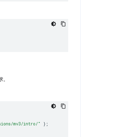
求。
sions/mv3/intro/"
};