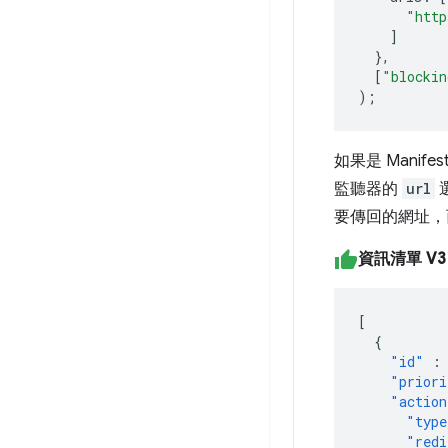
"http
]
},
[
"blockin
);
如果是 Manife
監聽器的
url
要傳回的網址，
資訊清單 V
[
{
"id"
:
"priori
"action
"type
"redi