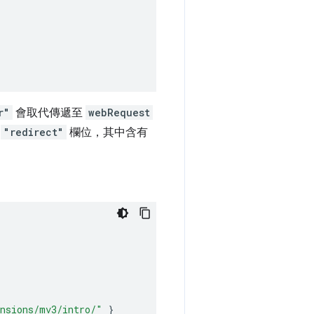
r"
會取代傳遞至
webRequest
含
"redirect"
欄位，其中含有
ensions/mv3/intro/"
}