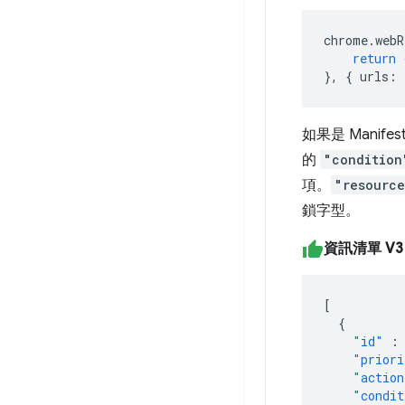
chrome
.
webR
return
},
{
urls
:
如果是 Manife
的
"condition
項。
"resourc
鎖字型。
資訊清單 V
[
{
"id"
:
"priori
"action
"condit