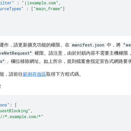
ilter"
:
"||example.com"
,
urceTypes"
:
[
"main_frame"
]
運作，請更新擴充功能的權限。在
manifest.json
中，將
"we
veNetRequest"
權限。請注意，由於封鎖內容不需要主機權限
s"
」欄位移除網址。如上所示，規則檔案會指定宣告式網路要
能，請前往
範例存放區
取得下方程式碼。
2
ions"
:
[
uestBlocking"
,
//*.example.com/*"