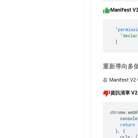
Manifest V
"permiss
"declar
]
重新導向多
在 Manifest V
資訊清單 V
chrome
.
webR
console
return
},
{
urls
:
[