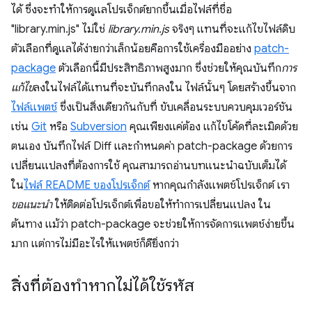
ได้ ซึ่งจะทำให้การดูแลโปรเจ็กต์ยากขึ้นเมื่อไฟล์ที่ชื่อ
"library.min.js" ไม่ใช่
library.min.js
จริงๆ แทนที่จะแก้ไขไฟล์ดิบ
ตัวเลือกที่ดูแลได้ง่ายกว่าเล็กน้อยคือการใช้เครื่องมืออย่าง
patch-
package
ตัวเลือกนี้มีประสิทธิภาพสูงมาก ซึ่งช่วยให้คุณบันทึก
การ
แก้ไข
ลงในไฟล์ได้แทนที่จะบันทึกลงใน ไฟล์นั้นๆ โดยสร้างขึ้นจาก
ไฟล์แพตช์
ซึ่งเป็นสิ่งเดียวกันกับที่ ขับเคลื่อนระบบควบคุมเวอร์ชัน
เช่น
Git
หรือ
Subversion
คุณเพียงแค่ต้อง แก้ไขโค้ดที่ละเมิดด้วย
ตนเอง บันทึกไฟล์ Diff และกำหนดค่า patch-package ด้วยการ
เปลี่ยนแปลงที่ต้องการใช้ คุณสามารถอ่านบทแนะนำฉบับเต็มได้
ใน
ไฟล์ README ของโปรเจ็กต์
หากคุณกำลังแพตช์โปรเจ็กต์ เรา
ขอแนะนำ
ให้ติดต่อโปรเจ็กต์เพื่อขอให้ทำการเปลี่ยนแปลง ใน
ต้นทาง แม้ว่า patch-package จะช่วยให้การจัดการแพตช์ง่ายขึ้น
มาก แต่การไม่มีอะไรให้แพตช์ก็ดียิ่งกว่า
สิ่งที่ต้องทำหากไม่ได้ใช้รหัส