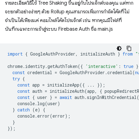
รายละเอียดวิธีใช้ Tree Shaking ขึ้นอยู่กับโปรเจ็กต์ของคุณ แต่หาก
จะยกตัวอย่างง่ายๆ ด้วย Rollup คุณสามารถเพิ่มการกำจัดโค้ดที่ไม่
จำเป็นได้เพียงแค่ คอมไพล์โค้ดโปรเจ็กต์ เช่น หากคุณมีไฟล์ที่
บันทึกเฉพาะการเข้าสู่ระบบ Firebase Auth ชื่อ main.js
import
{
GoogleAuthProvider
,
initializeAuth
}
from
"
chrome
.
identity
.
getAuthToken
({
'interactive'
:
true
}
const
credential
=
GoogleAuthProvider
.
credential
(
n
try
{
const
app
=
initializeApp
({
...
});
const
auth
=
initializeAuth
(
app
,
{
popupRedirect
const
{
user
}
=
await
auth
.
signInWithCredential
console
.
log
(
user
)
}
catch
(
e
)
{
console
.
error
(
error
);
}
});