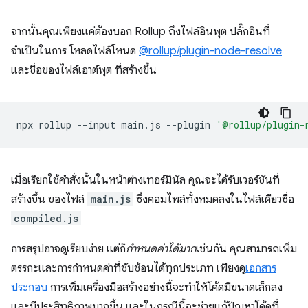
จากนั้นคุณเพียงแค่ต้องบอก Rollup ถึงไฟล์อินพุต ปลั๊กอินที่
จำเป็นในการ โหลดไฟล์โหนด
@rollup/plugin-node-resolve
และชื่อของไฟล์เอาต์พุต ที่สร้างขึ้น
npx
rollup
--input
main.js
--plugin
'@rollup/plugin-
เมื่อเรียกใช้คำสั่งนั้นในหน้าต่างเทอร์มินัล คุณจะได้รับเวอร์ชันที่
สร้างขึ้น ของไฟล์
main.js
ซึ่งคอมไพล์ทั้งหมดลงในไฟล์เดียวชื่อ
compiled.js
การสรุปอาจดูเรียบง่าย แต่ก็
กำหนดค่าได้มาก
เช่นกัน คุณสามารถเพิ่ม
ตรรกะและการกำหนดค่าที่ซับซ้อนได้ทุกประเภท เพียงดู
เอกสาร
ประกอบ
การเพิ่มเครื่องมือสร้างอย่างนี้จะทำให้โค้ดมีขนาดเล็กลง
และมีประสิทธิภาพมากขึ้น และในกรณีนี้จะช่วยแก้ปัญหาโค้ดที่