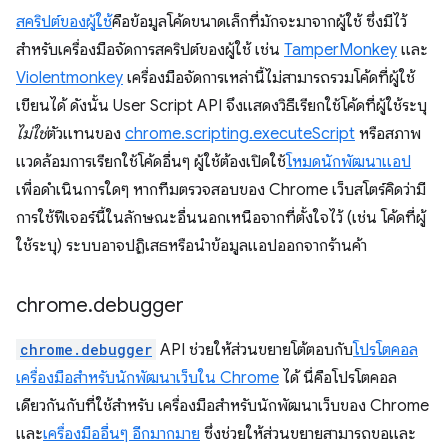
สคริปต์ของผู้ใช้
คือข้อมูลโค้ดขนาดเล็กที่มักจะมาจากผู้ใช้ ซึ่งมีไว้
สำหรับเครื่องมือจัดการสคริปต์ของผู้ใช้ เช่น
TamperMonkey
และ
Violentmonkey
เครื่องมือจัดการเหล่านี้ไม่สามารถรวมโค้ดที่ผู้ใช้
เขียนได้ ดังนั้น User Script API จึงแสดงวิธีเรียกใช้โค้ดที่ผู้ใช้ระบุ
ไม่ใช่
ตัวแทนของ
chrome.scripting.executeScript
หรือสภาพ
แวดล้อมการเรียกใช้โค้ดอื่นๆ ผู้ใช้ต้องเปิดใช้
โหมดนักพัฒนาแอป
เพื่อดำเนินการใดๆ หากทีมตรวจสอบของ Chrome เว็บสโตร์คิดว่ามี
การใช้ฟีเจอร์นี้ในลักษณะอื่นนอกเหนือจากที่ตั้งใจไว้ (เช่น โค้ดที่ผู้
ใช้ระบุ) ระบบอาจปฏิเสธหรือนำข้อมูลแอปออกจากร้านค้า
chrome
.
debugger
chrome.debugger
API ช่วยให้ส่วนขยายโต้ตอบกับ
โปรโตคอล
เครื่องมือสำหรับนักพัฒนาเว็บใน Chrome
ได้ นี่คือโปรโตคอล
เดียวกันกับที่ใช้สำหรับ เครื่องมือสำหรับนักพัฒนาเว็บของ Chrome
และ
เครื่องมืออื่นๆ อีกมากมาย
ซึ่งช่วยให้ส่วนขยายสามารถขอและ