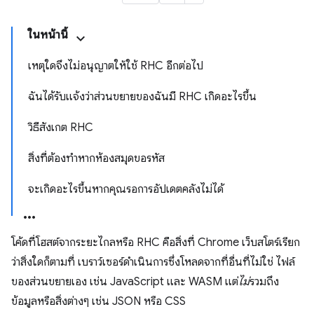
ในหน้านี้
เหตุใดจึงไม่อนุญาตให้ใช้ RHC อีกต่อไป
ฉันได้รับแจ้งว่าส่วนขยายของฉันมี RHC เกิดอะไรขึ้น
วิธีสังเกต RHC
สิ่งที่ต้องทำหากห้องสมุดขอรหัส
จะเกิดอะไรขึ้นหากคุณรอการอัปเดตคลังไม่ได้
โค้ดที่โฮสต์จากระยะไกลหรือ RHC คือสิ่งที่ Chrome เว็บสโตร์เรียก
ว่าสิ่งใดก็ตามที่ เบราว์เซอร์ดำเนินการซึ่งโหลดจากที่อื่นที่ไม่ใช่ ไฟล์
ของส่วนขยายเอง เช่น JavaScript และ WASM แต่
ไม่
รวมถึง
ข้อมูลหรือสิ่งต่างๆ เช่น JSON หรือ CSS