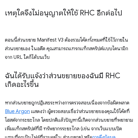
เหตุใดจึงไม่อนุญาตให้ใช้ RHC อีกต่อไป
ตอนนี้ส่วนขยาย Manifest V3 ต้องรวมโค้ด
ทั้งหมด
ที่ใช้ไว้ภายใน
ส่วนขยายเอง ในอดีต คุณสามารถแทรกแท็กสคริปต์แบบไดนามิก
จาก URL ใดก็ได้บนเว็บ
ฉันได้รับแจ้งว่าส่วนขยายของฉันมี RHC
เกิดอะไรขึ้น
หากส่วนขยายถูกปฏิเสธระหว่างการตรวจสอบเนื่องจากข้อผิดพลาด
Blue Argon
แสดงว่า ผู้ตรวจสอบเชื่อว่าส่วนขยายของคุณใช้โค้ดที่
โฮสต์จากระยะไกล โดยปกติแล้วปัญหานี้เกิดจากส่วนขยายที่พยายาม
เพิ่มแท็กสคริปต์ที่มี ทรัพยากรระยะไกล (เช่น จากเว็บแบบเปิด
แทนที่จะเป็นไฟล์ที่รวมอยู่ใน ส่วนขยาย) หรือ
การดึงข้อมูล