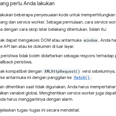
ang perlu Anda lakukan
akukan beberapa penyesuaian kode untuk memperhitungkan 
akang dan service worker. Sebagai permulaan, cara service wor
 dengan cara skrip latar belakang ditentukan. Selain itu:
idak dapat mengakses DOM atau antarmuka
window
, Anda h
e API lain atau ke dokumen di luar layar.
peristiwa tidak boleh didaftarkan sebagai respons terhadap 
allback peristiwa.
dak kompatibel dengan
XMLHttpRequest()
versi sebelumnya
 ke antarmuka ini dengan panggilan ke
fetch()
.
an dihentikan saat tidak digunakan, Anda harus mempertahank
kan variabel global. Menghentikan service worker juga dapat
Anda harus menggantinya dengan alarm.
jelaskan tugas-tugas ini secara mendetail.