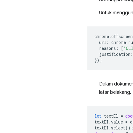
Untuk menggunak
chrome
.
offscreen
url
:
chrome
.
r
reasons
:
[
'CL
justification
:
});
Dalam dokumen 
latar belakang.
let
textEl
=
doc
textEl
.
value
=
d
textEl
.
select
()