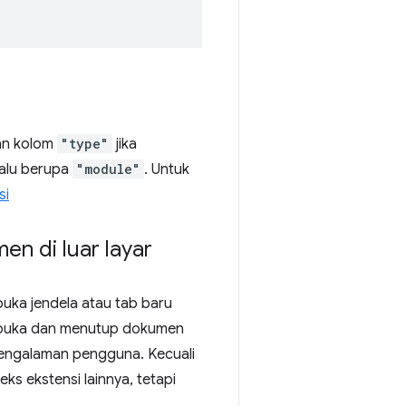
an kolom
"type"
jika
elalu berupa
"module"
. Untuk
si
n di luar layar
uka jendela atau tab baru
buka dan menutup dokumen
pengalaman pengguna. Kecuali
ks ekstensi lainnya, tetapi