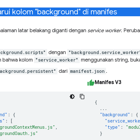
ui kolom "background" di manifes
halaman latar belakang diganti dengan
service worker
. Perub
ckground.scripts"
dengan
"background.service_worker
an bahwa kolom
"service_worker"
menggunakan string, bukan
ackground.persistent"
dari
manifest.json
.
Manifes V3
{
...
nd"
:
{
"background"
:
{
s"
:
[
"service_work
groundContextMenus.js"
,
"type"
:
"modu
groundOauth.js"
}
...