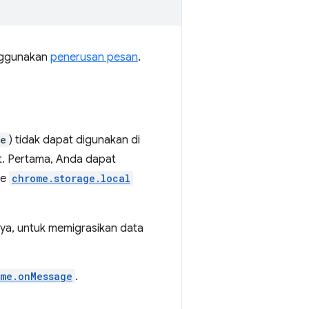
enggunakan
penerusan pesan
.
ge
) tidak dapat digunakan di
kut. Pertama, Anda dapat
ce
chrome.storage.local
nya, untuk memigrasikan data
ime.onMessage
.