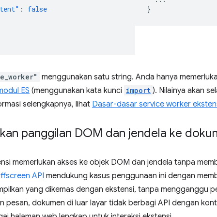
tent"
:
false
}
ce_worker"
menggunakan satu string. Anda hanya memerluk
modul ES
(menggunakan kata kunci
import
). Nilainya akan s
rmasi selengkapnya, lihat
Dasar-dasar service worker eksten
an panggilan DOM dan jendela ke dokume
nsi memerlukan akses ke objek DOM dan jendela tanpa memb
ffscreen API
mendukung kasus penggunaan ini dengan mem
ampilkan yang dikemas dengan ekstensi, tanpa mengganggu 
 pesan, dokumen di luar layar tidak berbagi API dengan konte
ai halaman web lengkap untuk interaksi ekstensi.