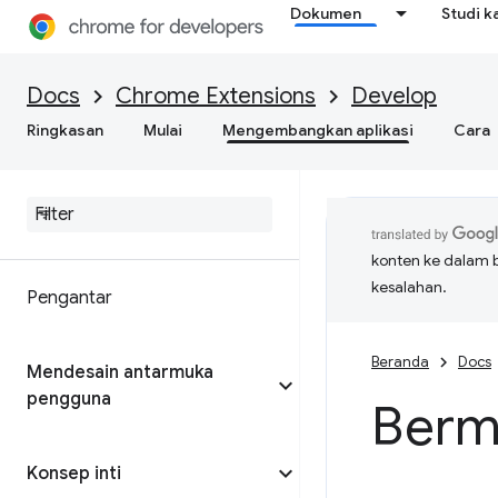
Dokumen
Studi k
Docs
Chrome Extensions
Develop
Ringkasan
Mulai
Mengembangkan aplikasi
Cara
konten ke dalam 
kesalahan.
Pengantar
Beranda
Docs
Mendesain antarmuka
pengguna
Bermi
Konsep inti