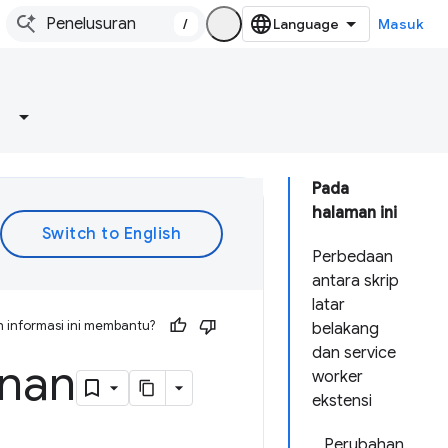
/
Masuk
Pada
halaman ini
Perbedaan
antara skrip
latar
 informasi ini membantu?
belakang
dan service
anan
worker
ekstensi
Perubahan