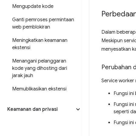
Mengupdate kode
Perbedaan 
Ganti pemroses permintaan
web pemblokiran
Dalam beberapa 
Meningkatkan keamanan
Meskipun servic
ekstensi
menyesatkan ka
Menangani pelanggaran
Perubahan d
kode yang dihosting dari
jarak jauh
Service worker
Memublikasikan ekstensi
Fungsi ini
Fungsi in
Keamanan dan privasi
seperti da
Fungsi in