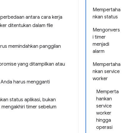
Mempertaha
nkan status
perbedaan antara cara kerja
ker ditentukan dalam file
Mengonvers
i timer
menjadi
arus memindahkan panggilan
alarm
promise yang ditampilkan atau
Mempertaha
nkan service
worker
, Anda harus mengganti
Memperta
hankan
an status aplikasi, bukan
service
 mengakhiri timer sebelum
worker
hingga
operasi