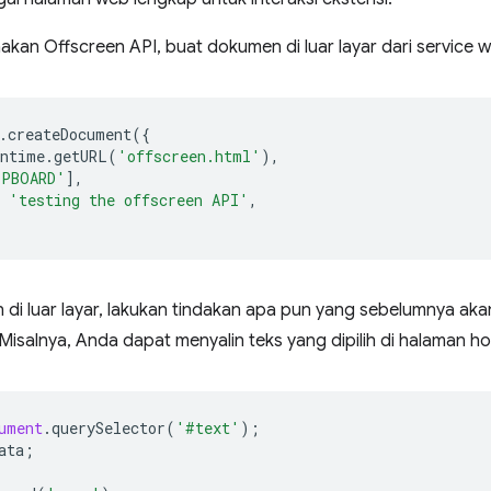
an Offscreen API, buat dokumen di luar layar dari service w
.
createDocument
({
untime
.
getURL
(
'offscreen.html'
),
IPBOARD'
],
'testing the offscreen API'
,
di luar layar, lakukan tindakan apa pun yang sebelumnya aka
 Misalnya, Anda dapat menyalin teks yang dipilih di halaman ho
ument
.
querySelector
(
'#text'
);
ata
;
;