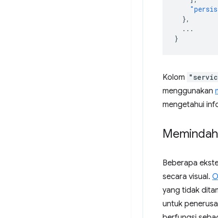
"persis
},
...
}
Kolom
"servi
menggunakan
mengetahui info
Memindahk
Beberapa ekste
secara visual.
O
yang tidak dit
untuk penerusan
berfungsi sebag