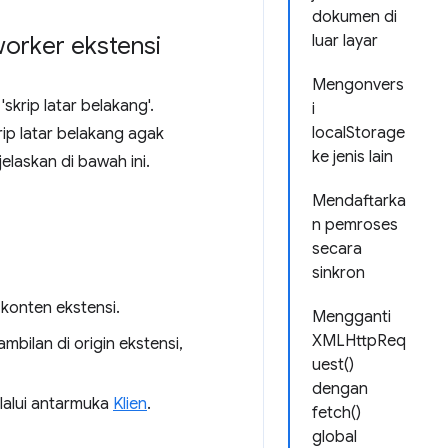
dokumen di
worker ekstensi
luar layar
Mengonvers
krip latar belakang'.
i
localStorage
rip latar belakang agak
ke jenis lain
laskan di bawah ini.
Mendaftarka
n pemroses
secara
sinkron
 konten ekstensi.
Mengganti
XMLHttpReq
bilan di origin ekstensi,
uest()
dengan
elalui antarmuka
Klien
.
fetch()
global