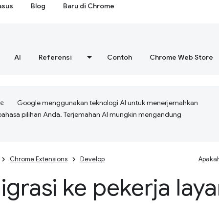
asus
Blog
Baru di Chrome
AI
Referensi
Contoh
Chrome Web Store
Google menggunakan teknologi AI untuk menerjemahkan
bahasa pilihan Anda. Terjemahan AI mungkin mengandung
Chrome Extensions
Develop
Apakah
grasi ke pekerja lay