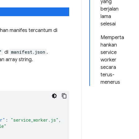
yang
berjalan
lama
selesai
ahan manifes tercantum di
Memperta
hankan
"
di
manifest.json
.
service
 array string.
worker
secara
terus-
menerus
er"
:
"service_worker.js"
,
le"