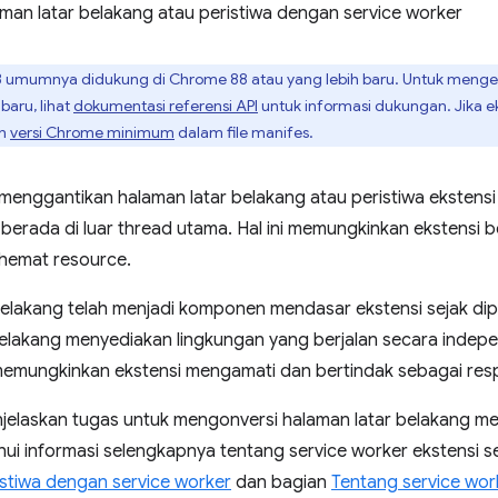
man latar belakang atau peristiwa dengan service worker
 umumnya didukung di Chrome 88 atau yang lebih baru. Untuk mengeta
baru, lihat
dokumentasi referensi API
untuk informasi dukungan. Jika e
an
versi Chrome minimum
dalam file manifes.
menggantikan halaman latar belakang atau peristiwa ekstensi
berada di luar thread utama. Hal ini memungkinkan ekstensi be
hemat resource.
belakang telah menjadi komponen mendasar ekstensi sejak di
belakang menyediakan lingkungan yang berjalan secara indepe
i memungkinkan ekstensi mengamati dan bertindak sebagai res
jelaskan tugas untuk mengonversi halaman latar belakang men
i informasi selengkapnya tentang service worker ekstensi sec
stiwa dengan service worker
dan bagian
Tentang service wor