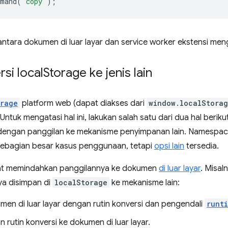
mmand
(
'copy'
);
antara dokumen di luar layar dan service worker ekstensi m
si local
Storage ke jenis lain
orage
platform web (dapat diakses dari
window.localStora
 Untuk mengatasi hal ini, lakukan salah satu dari dua hal beri
dengan panggilan ke mekanisme penyimpanan lain. Namespa
sebagian besar kasus penggunaan, tetapi
opsi lain
tersedia.
at memindahkan panggilannya ke dokumen
di luar layar
. Misal
a disimpan di
localStorage
ke mekanisme lain:
men di luar layar dengan rutin konversi dan pengendali
runt
rutin konversi ke dokumen di luar layar.