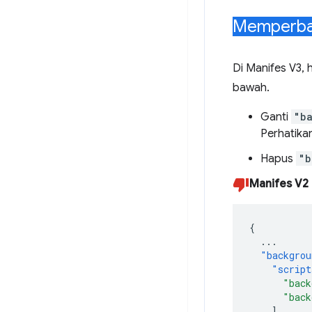
Memperbar
Di Manifes V3, 
bawah.
Ganti
"ba
Perhatik
Hapus
"b
Manifes V2
{
...
"backgrou
"script
"back
"back
],