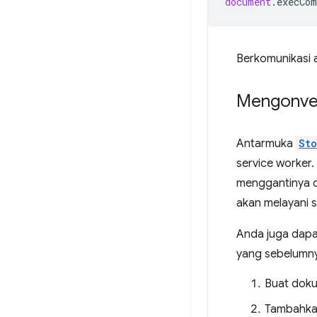
document
.
execCo
Berkomunikasi 
Mengonver
Antarmuka
St
service worker.
menggantinya 
akan melayani 
Anda juga dap
yang sebelumny
Buat doku
Tambahkan 