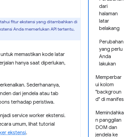
dari
halaman
latar
hui fitur ekstensi yang ditambahkan di
belakang
kstensi Anda memerlukan API tertentu,
Perubahan
yang perlu
 untuk memastikan kode latar
Anda
rjalan hanya saat diperlukan,
lakukan
Memperbar
ui kolom
perkenalkan. Sederhananya,
"backgroun
nden dari jendela atau tab
d" di manifes
pons terhadap peristiwa.
Memindahka
jadi service worker ekstensi.
n panggilan
ara umum, lihat tutorial
DOM dan
ker ekstensi
.
jendela ke