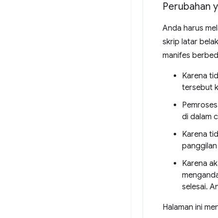
Perubahan y
Anda harus mel
skrip latar bel
manifes berbeda
Karena t
tersebut k
Pemroses 
di dalam c
Karena ti
panggilan
Karena ak
mengandal
selesai. 
Halaman ini men