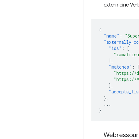
extern eine Ver
{
"name"
:
"Supe
"externally_co
"ids"
:
[
"iamafrien
],
"matches"
:
"https://d
"https://
],
"accepts_tls
},
...
}
Webressour