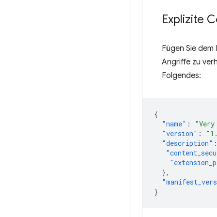
Explizite 
Fügen Sie dem 
Angriffe zu ver
Folgendes:
{
"name"
:
"Very
"version"
:
"1
"description"
"content_secu
"extension_p
},
"manifest_ver
}