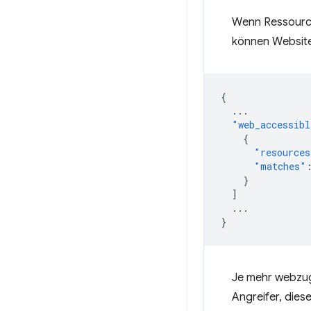
Wenn Ressourc
können Website
{
...
"web_accessibl
{
"resources
"matches"
}
]
...
}
Je mehr webzug
Angreifer, dies