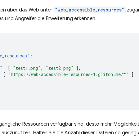
en über das Web unter
"web_accessible_resources"
zugän
s und Angreifer die Erweiterung erkennen.
e_resources"
:
[
"
:
[
"test1.png"
,
"test2.png"
],
:
[
"https://web-accessible-resources-1.glitch.me/*"
]
ängliche Ressourcen verfügbar sind, desto mehr Möglichkeite
e auszunutzen. Halten Sie die Anzahl dieser Dateien so gering 