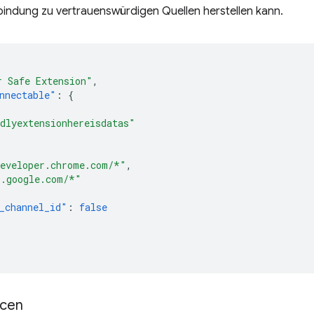
bindung zu vertrauenswürdigen Quellen herstellen kann.
r Safe Extension"
,
nnectable"
:
{
dlyextensionhereisdatas"
[
eveloper.chrome.com/*"
,
*.google.com/*"
_channel_id"
:
false
cen