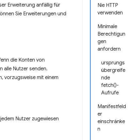
er Erweiterung anfällig für
Nie HTTP
verwenden
können Sie Erweiterungen und
Minimale
Berechtigun
gen
anfordern
Wenn die Konten von
ursprungs
n alle Nutzer senden.
übergreife
n, vorzugsweise mit einem
nde
fetch()-
Aufrufe
Manifestfeld
er
ie jedem Nutzer zugewiesen
einschränke
n