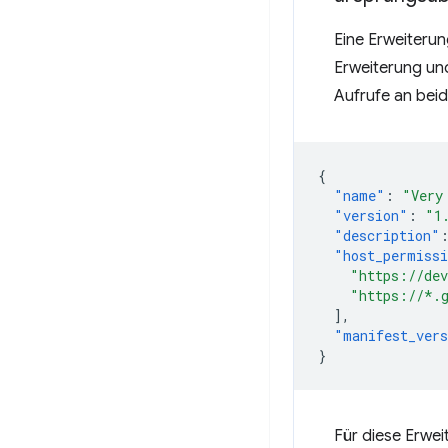
Eine Erweiteru
Erweiterung un
Aufrufe an bei
{
"name"
:
"Very
"version"
:
"1
"description"
"host_permiss
"https://de
"https://*.
],
"manifest_ver
}
Für diese Erwei