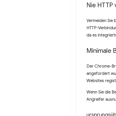
Nie HTTP
Vermeiden Sie 
HTTP-Verbindun
da es integrier
Minimale 
Der Chrome-Bro
angefordert wur
Websites regist
Wenn Sie die Be
Angreifer ausn
ursprungsü