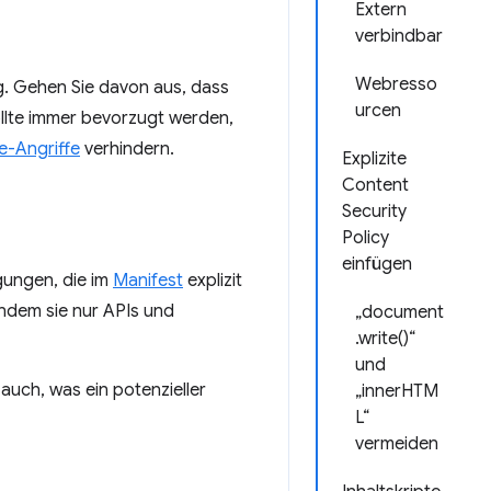
Extern
verbindbar
Webresso
. Gehen Sie davon aus, dass
urcen
lte immer bevorzugt werden,
e-Angriffe
verhindern.
Explizite
Content
Security
Policy
einfügen
gungen, die im
Manifest
explizit
indem sie nur APIs und
„document
.write()“
und
auch, was ein potenzieller
„innerHTM
L“
vermeiden