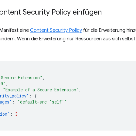
Content Security Policy einfügen
Manifest eine
Content Security Policy
für die Erweiterung hinz
hindern. Wenn die Erweiterung nur Ressourcen aus sich selbst l
 Secure Extension"
,
.0"
,
:
"Example of a Secure Extension"
,
rity_policy"
:
{
ages"
:
"default-src 'self'"
sion"
:
3