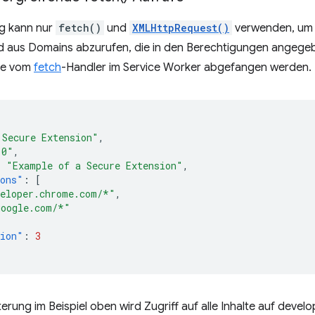
ng kann nur
fetch()
und
XMLHttpRequest()
verwenden, um 
d aus Domains abzurufen, die in den Berechtigungen angegeb
de vom
fetch
-Handler im Service Worker abgefangen werden.
 Secure Extension"
,
.0"
,
:
"Example of a Secure Extension"
,
ions"
:
[
veloper.chrome.com/*"
,
google.com/*"
sion"
:
3
terung im Beispiel oben wird Zugriff auf alle Inhalte auf dev