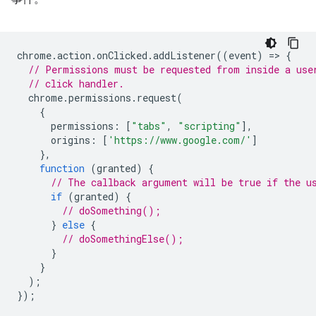
chrome
.
action
.
onClicked
.
addListener
((
event
)
=
>
{
// Permissions must be requested from inside a use
// click handler.
chrome
.
permissions
.
request
(
{
permissions
:
[
"tabs"
,
"scripting"
],
origins
:
[
'https://www.google.com/'
]
},
function
(
granted
)
{
// The callback argument will be true if the u
if
(
granted
)
{
// doSomething();
}
else
{
// doSomethingElse();
}
}
);
});