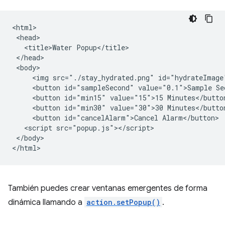
<html>

 <head>

   <title>Water Popup</title>

 </head>

 <body>

     <img src="./stay_hydrated.png" id="hydrateImage"
     <button id="sampleSecond" value="0.1">Sample Sec
     <button id="min15" value="15">15 Minutes</button
     <button id="min30" value="30">30 Minutes</button
     <button id="cancelAlarm">Cancel Alarm</button>

   <script src="popup.js"></script>

 </body>

También puedes crear ventanas emergentes de forma
dinámica llamando a
action.setPopup()
.