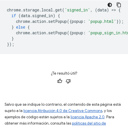
chrome
.
storage
.
local
.
get
(
'signed_in'
,
(
data
)
=
>
{
if
(
data
.
signed_in
)
{
chrome
.
action
.
setPopup
({
popup
:
'popup.html'
});
}
else
{
chrome
.
action
.
setPopup
({
popup
:
'popup_sign_in.ht
}
});
¿Te resultó útil?
Salvo que se indique lo contrario, el contenido de esta página está
sujeto a la
licencia Atribución 4.0 de Creative Commons
, y los
ejemplos de código están sujetos a la
licencia Apache 2.0
. Para
obtener más información, consulta las
políticas del sitio de