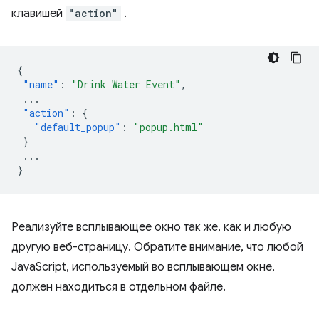
клавишей
"action"
.
{
"name"
:
"Drink Water Event"
,
...
"action"
:
{
"default_popup"
:
"popup.html"
}
...
}
Реализуйте всплывающее окно так же, как и любую
другую веб-страницу. Обратите внимание, что любой
JavaScript, используемый во всплывающем окне,
должен находиться в отдельном файле.