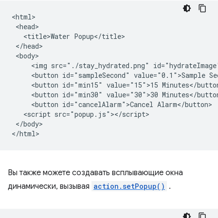
<html>

 <head>

   <title>Water Popup</title>

 </head>

 <body>

     <img src="./stay_hydrated.png" id="hydrateImage"
     <button id="sampleSecond" value="0.1">Sample Sec
     <button id="min15" value="15">15 Minutes</button
     <button id="min30" value="30">30 Minutes</button
     <button id="cancelAlarm">Cancel Alarm</button>

   <script src="popup.js"></script>

 </body>

Вы также можете создавать всплывающие окна
динамически, вызывая
action.setPopup()
.