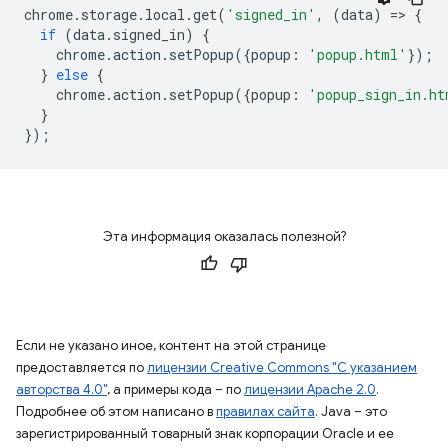
chrome
.
storage
.
local
.
get
(
'signed_in'
,
(
data
)
=
>
{
if
(
data
.
signed_in
)
{
chrome
.
action
.
setPopup
({
popup
:
'popup.html'
});
}
else
{
chrome
.
action
.
setPopup
({
popup
:
'popup_sign_in.ht
}
});
Эта информация оказалась полезной?
Если не указано иное, контент на этой странице
предоставляется по
лицензии Creative Commons "С указанием
авторства 4.0"
, а примеры кода – по
лицензии Apache 2.0
.
Подробнее об этом написано в
правилах сайта
. Java – это
зарегистрированный товарный знак корпорации Oracle и ее