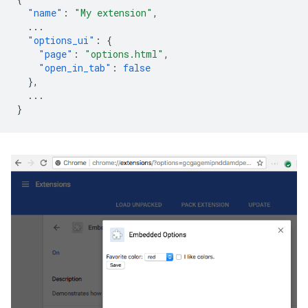
"name"
:
"My extension"
,
...
"options_ui"
:
{
"page"
:
"options.html"
,
"open_in_tab"
:
false
},
...
}