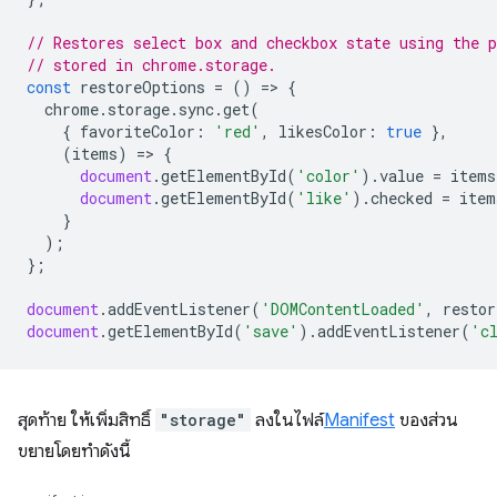
// Restores select box and checkbox state using the p
// stored in chrome.storage.
const
restoreOptions
=
()
=
>
{
chrome
.
storage
.
sync
.
get
(
{
favoriteColor
:
'red'
,
likesColor
:
true
},
(
items
)
=
>
{
document
.
getElementById
(
'color'
).
value
=
items
document
.
getElementById
(
'like'
).
checked
=
item
}
);
};
document
.
addEventListener
(
'DOMContentLoaded'
,
restor
document
.
getElementById
(
'save'
).
addEventListener
(
'c
สุดท้าย ให้เพิ่มสิทธิ์
"storage"
ลงในไฟล์
Manifest
ของส่วน
ขยายโดยทำดังนี้