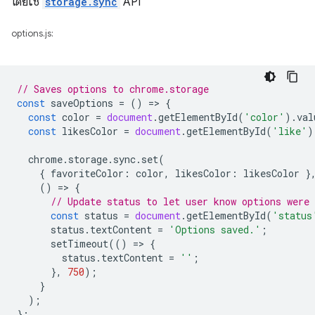
โดยใช้
storage.sync
API
options.js:
// Saves options to chrome.storage
const
saveOptions
=
()
=
>
{
const
color
=
document
.
getElementById
(
'color'
).
val
const
likesColor
=
document
.
getElementById
(
'like'
)
chrome
.
storage
.
sync
.
set
(
{
favoriteColor
:
color
,
likesColor
:
likesColor
}
()
=
>
{
// Update status to let user know options were 
const
status
=
document
.
getElementById
(
'status
status
.
textContent
=
'Options saved.'
;
setTimeout
(()
=
>
{
status
.
textContent
=
''
;
},
750
);
}
);
};