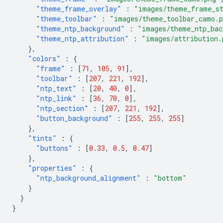
"theme_frame_overlay"
:
"images/theme_frame_s
"theme_toolbar"
:
"images/theme_toolbar_camo.
"theme_ntp_background"
:
"images/theme_ntp_bac
"theme_ntp_attribution"
:
"images/attribution.
},
"colors"
:
{
"frame"
:
[
71
,
105
,
91
],
"toolbar"
:
[
207
,
221
,
192
],
"ntp_text"
:
[
20
,
40
,
0
],
"ntp_link"
:
[
36
,
70
,
0
],
"ntp_section"
:
[
207
,
221
,
192
],
"button_background"
:
[
255
,
255
,
255
]
},
"tints"
:
{
"buttons"
:
[
0.33
,
0.5
,
0.47
]
},
"properties"
:
{
"ntp_background_alignment"
:
"bottom"
}
}
}