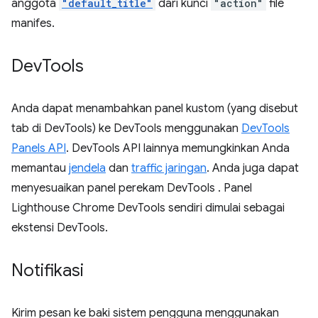
anggota
"default_title"
dari kunci
"action"
file
manifes.
Dev
Tools
Anda dapat menambahkan panel kustom (yang disebut
tab di DevTools) ke DevTools menggunakan
DevTools
Panels API
. DevTools API lainnya memungkinkan Anda
memantau
jendela
dan
traffic jaringan
. Anda juga dapat
menyesuaikan panel perekam DevTools
. Panel
Lighthouse Chrome DevTools sendiri dimulai sebagai
ekstensi DevTools.
Notifikasi
Kirim pesan ke baki sistem pengguna menggunakan