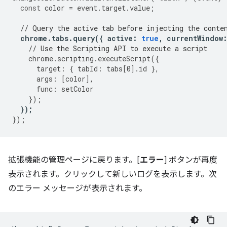
const
color
=
event
.
target
.
value
;
// Query the active tab before injecting the conte
chrome
.
tabs
.
query
({
active
:
true
,
currentWindow
// Use the Scripting API to execute a script
chrome
.
scripting
.
executeScript
({
target
:
{
tabId
:
tabs
[
0
].
id
},
args
:
[
color
],
func
:
setColor
});
});
});
拡張機能の管理ページに戻ります。[
エラー
] ボタンが再度
表示されます。クリックして新しいログを表示します。次
のエラー メッセージが表示されます。