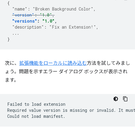
{
"name"
:
"Broken Background Color"
,
"version"
:
"1.0"
,
"versions"
:
"1.0"
,
"description"
:
"Fix an Extension!"
,
...
}
次に、
拡張機能をローカルに読み込む
方法を試してみまし
ょう。問題を示すエラー ダイアログ ボックスが表示され
ます。
Failed
to
load
extension

Required
value
version
is
missing
or
invalid.
It
mus
Could
not
load