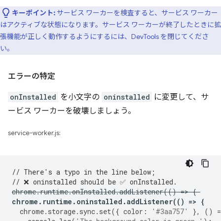
キーポイント:
サービス ワーカーを検査すると、サービス ワーカー
はアクティブな状態になります。サービス ワーカーが終了したときに拡
張機能が正しく動作するようにするには、DevTools を閉じてくださ
い。
エラーの特定
onInstalled
を小文字の
oninstalled
に変更して、サ
ービス ワーカーを破壊しましょう。
service-worker.js:
// There's a typo in the line below;
// ❌ oninstalled should be ✅ onInstalled.
chrome
.
runtime
.
onInstalled
.
addListener
(()
=
>
{
chrome
.
runtime
.
oninstalled
.
addListener
(()
=
>
{
chrome
.
storage
.
sync
.
set
({
color
:
'#3aa757'
},
()
=