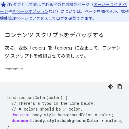
注:
タブとして表示される他の拡張機能ページ（
オーバーライド ペ
ージ
や
全ページオプション
など）については、ページを調べるか、拡張
機能管理ページにアクセスしてログを確認できます。
コンテンツ スクリプトをデバッグする
次に、変数「color」を「colors」に変更して、コンテン
ツ スクリプトを破損させてみましょう。
content.js:
...
function
setColor
(
color
)
{
// There's a typo in the line below;
// ❌ colors should be ✅ color.
document
.
body
.
style
.
backgroundColor
=
color
;
document
.
body
.
style
.
backgroundColor
=
colors
;
}