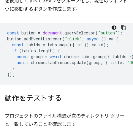
を使用してすべてのタブをグループ化し、現在のウィンド
ウに移動するボタンを作成します。
const
button
=
document
.
querySelector
(
"button"
);
button
.
addEventListener
(
"click"
,
async
()
=
>
{
const
tabIds
=
tabs
.
map
(({
id
})
=
>
id
);
if
(
tabIds
.
length
)
{
const
group
=
await
chrome
.
tabs
.
group
({
tabIds
}
await
chrome
.
tabGroups
.
update
(
group
,
{
title
:
"D
}
});
動作をテストする
プロジェクトのファイル構造が次のディレクトリ ツリー
と一致していることを確認します。