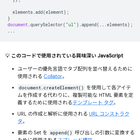
elements
.
add
(
element
);
}
document
.
querySelector
(
"ul"
).
append
(...
elements
);
...
💡
このコードで使用されている興味深い JavaScript
ユーザーの優先言語でタブ配列を並べ替えるために
使用される
Collator
。
document.createElement()
を使用して各アイテ
ムを作成する代わりに、複製可能な HTML 要素を定
義するために使用される
テンプレート タグ
。
URL の作成と解析に使用される
URL コンストラク
タ
。
要素の Set を
append()
呼び出しの引数に変換する