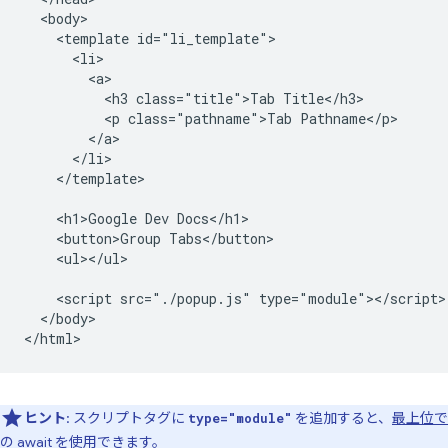
  <body>

    <template id="li_template">

      <li>

        <a>

          <h3 class="title">Tab Title</h3>

          <p class="pathname">Tab Pathname</p>

        </a>

      </li>

    </template>

    <h1>Google Dev Docs</h1>

    <button>Group Tabs</button>

    <ul></ul>

    <script src="./popup.js" type="module"></script>

  </body>

ヒント
: スクリプトタグに
を追加すると、
最上位で
type="module"
の await
を使用できます。