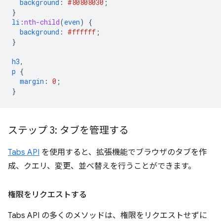
background
:
#808080
30
;
}
li
:
nth-child
(
even
)
{
background
:
#ffffff
;
}
h3
,
p
{
margin
:
0
;
}
ステップ 3: タブを管理する
Tabs API
を使用すると、拡張機能でブラウザのタブを作
成、クエリ、変更、並べ替えを行うことができます。
権限をリクエストする
Tabs API の多くのメソッドは、権限をリクエストせずに