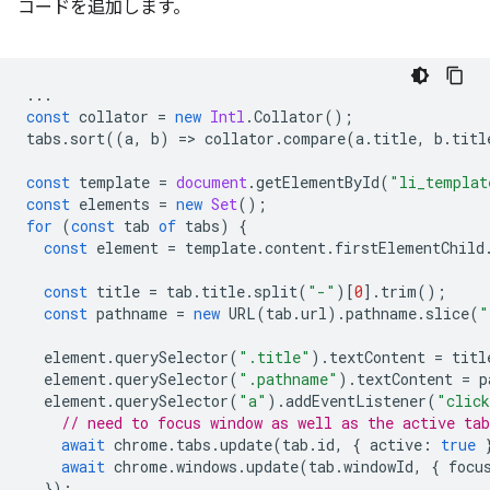
コードを追加します。
...
const
collator
=
new
Intl
.
Collator
();
tabs
.
sort
((
a
,
b
)
=
>
collator
.
compare
(
a
.
title
,
b
.
titl
const
template
=
document
.
getElementById
(
"li_templat
const
elements
=
new
Set
();
for
(
const
tab
of
tabs
)
{
const
element
=
template
.
content
.
firstElementChild
const
title
=
tab
.
title
.
split
(
"-"
)[
0
].
trim
();
const
pathname
=
new
URL
(
tab
.
url
).
pathname
.
slice
(
"
element
.
querySelector
(
".title"
).
textContent
=
titl
element
.
querySelector
(
".pathname"
).
textContent
=
p
element
.
querySelector
(
"a"
).
addEventListener
(
"clic
// need to focus window as well as the active tab
await
chrome
.
tabs
.
update
(
tab
.
id
,
{
active
:
true
await
chrome
.
windows
.
update
(
tab
.
windowId
,
{
focu
});