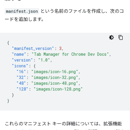
manifest.json
という名前のファイルを作成し、次のコ
ードを追加します。
{
"manifest_version"
:
3
,
"name"
:
"Tab Manager for Chrome Dev Docs"
,
"version"
:
"1.0"
,
"icons"
:
{
"16"
:
"images/icon-16.png"
,
"32"
:
"images/icon-32.png"
,
"48"
:
"images/icon-48.png"
,
"128"
:
"images/icon-128.png"
}
}
これらのマニフェスト キーの詳細については、拡張機能