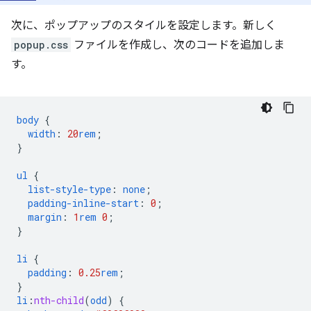
次に、ポップアップのスタイルを設定します。新しく
popup.css
ファイルを作成し、次のコードを追加しま
す。
body
{
width
:
20
rem
;
}
ul
{
list-style-type
:
none
;
padding-inline-start
:
0
;
margin
:
1
rem
0
;
}
li
{
padding
:
0.25
rem
;
}
li
:
nth-child
(
odd
)
{