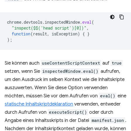
chrome
.
devtools
.
inspectedWindow
.
eval
(
"inspect($$('head script')[0])"
,
function
(
result
,
isException
)
{
}
);
Sie können auch
useContentScriptContext
auf
true
setzen, wenn Sie
inspectedWindow.eval()
aufrufen,
um den Ausdruck im selben Kontext wie die Inhaltskripte
auszuwerten. Wenn Sie diese Option verwenden
möchten, müssen Sie vor dem Aufrufen von
eval()
eine
statische Inhaltskriptdeklaration
verwenden, entweder
durch Aufrufen von
executeScript()
oder durch
Angabe eines Inhaltsskripts in der Datei
manifest.json
.
Nachdem der Inhaltskriptkontext geladen wurde, können