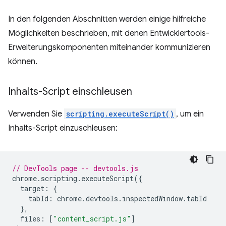
In den folgenden Abschnitten werden einige hilfreiche
Möglichkeiten beschrieben, mit denen Entwicklertools-
Erweiterungskomponenten miteinander kommunizieren
können.
Inhalts-Script einschleusen
Verwenden Sie
scripting.executeScript()
, um ein
Inhalts-Script einzuschleusen:
// DevTools page -- devtools.js
chrome
.
scripting
.
executeScript
({
target
:
{
tabId
:
chrome
.
devtools
.
inspectedWindow
.
tabId
},
files
:
[
"content_script.js"
]