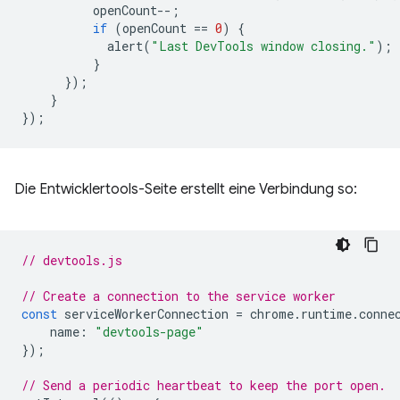
openCount
--
;
if
(
openCount
==
0
)
{
alert
(
"Last DevTools window closing."
);
}
});
}
});
Die Entwicklertools-Seite erstellt eine Verbindung so:
// devtools.js
// Create a connection to the service worker
const
serviceWorkerConnection
=
chrome
.
runtime
.
conne
name
:
"devtools-page"
});
// Send a periodic heartbeat to keep the port open.