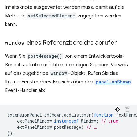
Inhaltskripte ausgewertet werden muss, damit auf die
Methode
setSelectedElement
zugegriffen werden
kann.
window
eines Referenzbereichs abrufen
Wenn Sie
postMessage()
von einem Entwicklertools-
Bereich aufrufen möchten, benötigen Sie einen Verweis
auf das zugehörige
window
-Objekt. Rufen Sie das
Iframe-Fenster eines Bereichs über den
panel.onShown
Event-Handler ab:
extensionPanel
.
onShown
.
addListener
(
function
(
extPane
extPanelWindow
instanceof
Window
;
// true
extPanelWindow
.
postMessage
(
// …
});