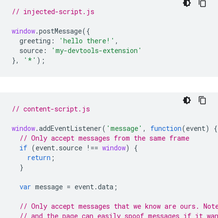
// injected-script.js
window
.
postMessage
({
greeting
:
'hello there!'
,
source
:
'my-devtools-extension'
},
'*'
);
// content-script.js
window
.
addEventListener
(
'message'
,
function
(
event
)
{
// Only accept messages from the same frame
if
(
event
.
source
!==
window
)
{
return
;
}
var
message
=
event
.
data
;
// Only accept messages that we know are ours. Not
// and the page can easily spoof messages if it wa