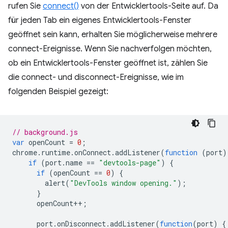
rufen Sie
connect()
von der Entwicklertools-Seite auf. Da
für jeden Tab ein eigenes Entwicklertools-Fenster
geöffnet sein kann, erhalten Sie möglicherweise mehrere
connect-Ereignisse. Wenn Sie nachverfolgen möchten,
ob ein Entwicklertools-Fenster geöffnet ist, zählen Sie
die connect- und disconnect-Ereignisse, wie im
folgenden Beispiel gezeigt:
// background.js
var
openCount
=
0
;
chrome
.
runtime
.
onConnect
.
addListener
(
function
(
port
)
if
(
port
.
name
==
"devtools-page"
)
{
if
(
openCount
==
0
)
{
alert
(
"DevTools window opening."
);
}
openCount
++
;
port
.
onDisconnect
.
addListener
(
function
(
port
)
{