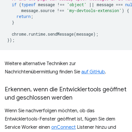
if
(
typeof
message
!==
'object'
||
message
===
nu
message
.
source
!==
'my-devtools-extension'
)
{
return
;
}
chrome
.
runtime
.
sendMessage
(
message
);
});
Weitere alternative Techniken zur
Nachrichtenübermittlung finden Sie
auf GitHub
.
Erkennen
,
wenn die Entwicklertools geöffnet
und geschlossen werden
Wenn Sie nachverfolgen möchten, ob das
Entwicklertools-Fenster geöffnet ist, fügen Sie dem
Service Worker einen
onConnect
Listener hinzu und