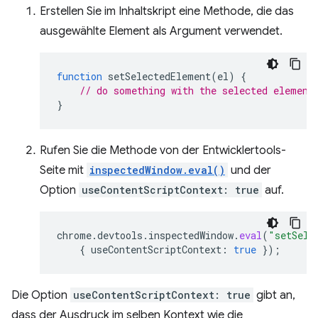
Erstellen Sie im Inhaltskript eine Methode, die das
ausgewählte Element als Argument verwendet.
function
setSelectedElement
(
el
)
{
// do something with the selected element
}
Rufen Sie die Methode von der Entwicklertools-
Seite mit
inspectedWindow.eval()
und der
Option
useContentScriptContext: true
auf.
chrome
.
devtools
.
inspectedWindow
.
eval
(
"setSele
{
useContentScriptContext
:
true
});
Die Option
useContentScriptContext: true
gibt an,
dass der Ausdruck im selben Kontext wie die