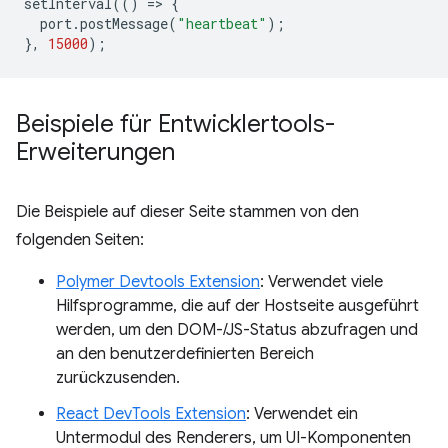
setInterval
(()
=
>
{
port
.
postMessage
(
"heartbeat"
);
},
15000
);
Beispiele für Entwicklertools-
Erweiterungen
Die Beispiele auf dieser Seite stammen von den
folgenden Seiten:
Polymer Devtools Extension
: Verwendet viele
Hilfsprogramme, die auf der Hostseite ausgeführt
werden, um den DOM-/JS-Status abzufragen und
an den benutzerdefinierten Bereich
zurückzusenden.
React DevTools Extension
: Verwendet ein
Untermodul des Renderers, um UI-Komponenten