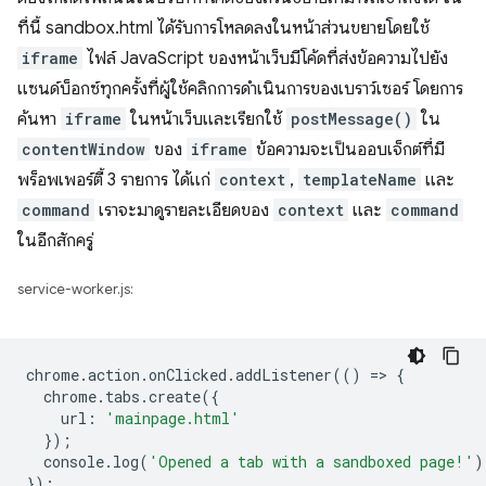
ที่นี้ sandbox.html ได้รับการโหลดลงในหน้าส่วนขยายโดยใช้
iframe
ไฟล์ JavaScript ของหน้าเว็บมีโค้ดที่ส่งข้อความไปยัง
แซนด์บ็อกซ์ทุกครั้งที่ผู้ใช้คลิกการดำเนินการของเบราว์เซอร์ โดยการ
ค้นหา
iframe
ในหน้าเว็บและเรียกใช้
postMessage()
ใน
contentWindow
ของ
iframe
ข้อความจะเป็นออบเจ็กต์ที่มี
พร็อพเพอร์ตี้ 3 รายการ ได้แก่
context
,
templateName
และ
command
เราจะมาดูรายละเอียดของ
context
และ
command
ในอีกสักครู่
service-worker.js:
chrome
.
action
.
onClicked
.
addListener
(()
=
>
{
chrome
.
tabs
.
create
({
url
:
'mainpage.html'
});
console
.
log
(
'Opened a tab with a sandboxed page!'
)
});