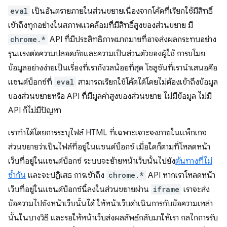
eval
เป็นอันตรายภายในส่วนขยายเนื่องจากโค้ดที่เรียกใช้มีสิทธิ์
เข้าถึงทุกอย่างในสภาพแวดล้อมที่มีสิทธิ์สูงของส่วนขยาย มี
chrome.*
API ที่มีประสิทธิภาพมากมายที่อาจส่งผลกระทบอย่าง
รุนแรงต่อความปลอดภัยและความเป็นส่วนตัวของผู้ใช้ การขโมย
ข้อมูลอย่างง่ายเป็นเรื่องที่เรากังวลน้อยที่สุด โซลูชันที่เรานำเสนอคือ
แซนด์บ็อกซ์ที่
eval
สามารถเรียกใช้โค้ดได้โดยไม่ต้องเข้าถึงข้อมูล
ของส่วนขยายหรือ API ที่มีมูลค่าสูงของส่วนขยาย ไม่มีข้อมูล ไม่มี
API ก็ไม่มีปัญหา
เราทำได้โดยการระบุไฟล์ HTML ที่เฉพาะเจาะจงภายในแพ็กเกจ
ส่วนขยายว่าเป็นไฟล์ที่อยู่ในแซนด์บ็อกซ์ เมื่อใดก็ตามที่โหลดหน้า
เว็บที่อยู่ในแซนด์บ็อกซ์ ระบบจะย้ายหน้าเว็บนั้นไปยัง
ต้นทางที่ไม่
ซ้ำกัน
และจะปฏิเสธ การเข้าถึง
chrome.*
API หากเราโหลดหน้า
เว็บที่อยู่ในแซนด์บ็อกซ์นี้ลงในส่วนขยายผ่าน
iframe
เราจะส่ง
ข้อความไปยังหน้าเว็บนั้นได้ ให้หน้าเว็บดำเนินการกับข้อความเหล่า
นั้นในบางวิธี และรอให้หน้าเว็บส่งผลลัพธ์กลับมาให้เรา กลไกการรับ