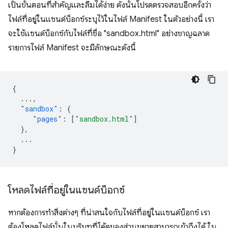
เป็นขั้นตอนที่สำคัญและลืมได้ง่าย ดังนั้นโปรดตรวจสอบอีกครั้งว่า
ไฟล์ที่อยู่ในแซนด์บ็อกซ์ระบุไว้ในไฟล์ Manifest ในตัวอย่างนี้ เรา
จะใช้แซนด์บ็อกซ์กับไฟล์ที่ชื่อ "sandbox.html" อย่างชาญฉลาด
รายการไฟล์ Manifest จะมีลักษณะดังนี้
{
...
,
"sandbox"
:
{
"pages"
:
[
"sandbox.html"
]
},
...
}
โหลดไฟล์ที่อยู่ในแซนด์บ็อกซ์
หากต้องการทำสิ่งต่างๆ ที่น่าสนใจกับไฟล์ที่อยู่ในแซนด์บ็อกซ์ เรา
ต้องโหลดไฟล์นั้นในบริบทที่โค้ดของส่วนขยายสามารถเข้าถึงได้ ใน