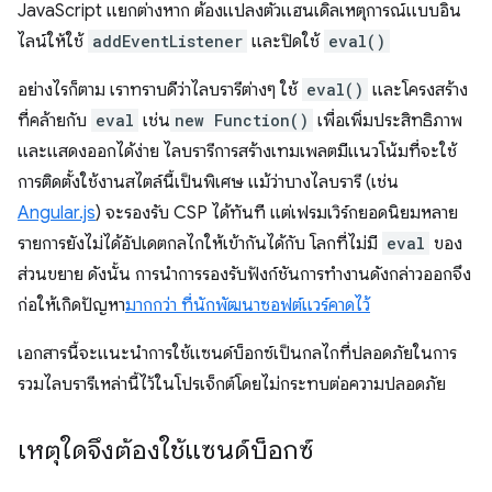
JavaScript แยกต่างหาก ต้องแปลงตัวแฮนเดิลเหตุการณ์แบบอิน
ไลน์ให้ใช้
addEventListener
และปิดใช้
eval()
อย่างไรก็ตาม เราทราบดีว่าไลบรารีต่างๆ ใช้
eval()
และโครงสร้าง
ที่คล้ายกับ
eval
เช่น
new Function()
เพื่อเพิ่มประสิทธิภาพ
และแสดงออกได้ง่าย ไลบรารีการสร้างเทมเพลตมีแนวโน้มที่จะใช้
การติดตั้งใช้งานสไตล์นี้เป็นพิเศษ แม้ว่าบางไลบรารี (เช่น
Angular.js
) จะรองรับ CSP ได้ทันที แต่เฟรมเวิร์กยอดนิยมหลาย
รายการยังไม่ได้อัปเดตกลไกให้เข้ากันได้กับ โลกที่ไม่มี
eval
ของ
ส่วนขยาย ดังนั้น การนำการรองรับฟังก์ชันการทำงานดังกล่าวออกจึง
ก่อให้เกิดปัญหา
มากกว่า ที่นักพัฒนาซอฟต์แวร์คาดไว้
เอกสารนี้จะแนะนำการใช้แซนด์บ็อกซ์เป็นกลไกที่ปลอดภัยในการ
รวมไลบรารีเหล่านี้ไว้ในโปรเจ็กต์โดยไม่กระทบต่อความปลอดภัย
เหตุใดจึงต้องใช้แซนด์บ็อกซ์