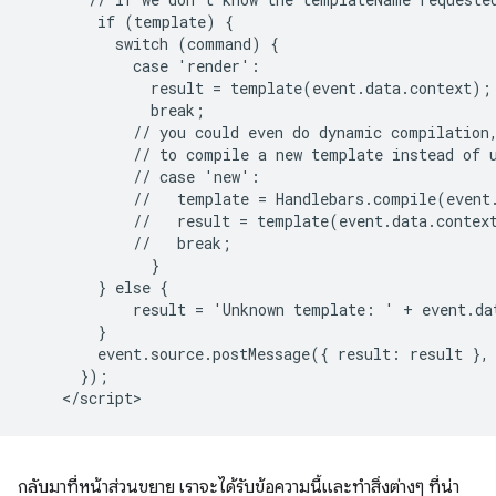
        if (template) {

          switch (command) {

            case 'render':

              result = template(event.data.context);

              break;

            // you could even do dynamic compilation,
            // to compile a new template instead of u
            // case 'new':

            //   template = Handlebars.compile(event.
            //   result = template(event.data.context
            //   break;

              }

        } else {

            result = 'Unknown template: ' + event.dat
        }

        event.source.postMessage({ result: result }, 
      });

กลับมาที่หน้าส่วนขยาย เราจะได้รับข้อความนี้และทำสิ่งต่างๆ ที่น่า