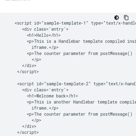
   <script id="sample-template-1" type="text/x-handle
      <div class='entry'>

        <h1>Hello</h1>

        <p>This is a Handlebar template compiled insi
          iframe.</p>

        <p>The counter parameter from postMessage() 
          </p>

      </div>

    </script>

    <script id="sample-template-2" type="text/x-handl
      <div class='entry'>

        <h1>Welcome back</h1>

        <p>This is another Handlebar template compile
          iframe.</p>

        <p>The counter parameter from postMessage() 
          </p>

      </div>
