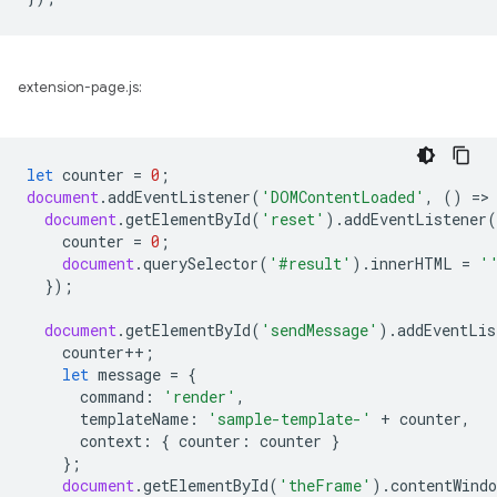
extension-page.js:
let
counter
=
0
;
document
.
addEventListener
(
'DOMContentLoaded'
,
()
=
>
document
.
getElementById
(
'reset'
).
addEventListener
(
counter
=
0
;
document
.
querySelector
(
'#result'
).
innerHTML
=
'
});
document
.
getElementById
(
'sendMessage'
).
addEventLis
counter
++
;
let
message
=
{
command
:
'render'
,
templateName
:
'sample-template-'
+
counter
,
context
:
{
counter
:
counter
}
};
document
.
getElementById
(
'theFrame'
).
contentWindo