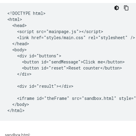
<!DOCTYPE html>

<html>

  <head>

    <script src="mainpage.js"></script>

    <link href="styles/main.css" rel="stylesheet" />

  </head>

  <body>

    <div id="buttons">

      <button id="sendMessage">Click me</button>

      <button id="reset">Reset counter</button>

    </div>

    <div id="result"></div>

    <iframe id="theFrame" src="sandbox.html" style="
  </body>

sandbox.html: