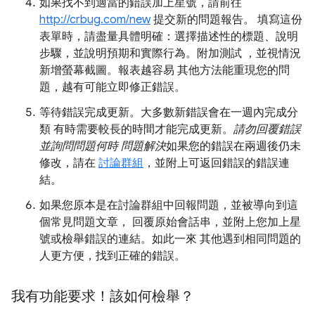
如果找不到適當的錯誤加上星號，請前往
http://crbug.com/new
提交新的問題報告。 填寫這份
表單時，請盡量具體明確：選擇描述性的標題、說明
步驟，並說明預期和實際行為。附加測試 ，並視情況
新增螢幕截圖。報表越容易 其他方法能重現您的問
題，越有可能立即修正錯誤。
等待錯誤完成更新。大多數新錯誤會在一週內完成分
類 有時需要較長的時間才能完成更新。
請勿回覆錯誤
並詢問問題何時 問題解決
如果您的錯誤在兩週後仍未
修改，請在
討論群組
，並附上可返回錯誤的錯誤連
結。
如果您原本是在討論群組中回報問題，並被導向到這
個常見問題文章， 回覆原始會話串，並附上您加上星
號或檢舉錯誤的連結。如此一來 其他遇到相同問題的
人更方便，找到正確的錯誤。
我有功能要求！該如何檢舉？