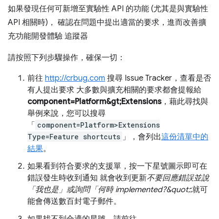
如果發現任何可新增至實驗性 API 的功能 (尤其是與實驗性
API 相關時)， 確認在問題中提出適當的要求，進而改善擴
充功能開發體驗 追蹤器
請按照下列步驟操作，確保一切：
前往
http://crbug.com
搜尋 Issue Tracker，查看是否
有人提出要求 大多數與擴充相關的要求都會提報給
component=Platform&gt;Extensions
，藉此尋找與
舉例來說，您可以搜尋
「
component=Platform>Extensions
Type=Feature shortcuts
」，會列出
這份清單中的
結果
。
如果看到符合要求的支援單，按一下星號圖示即可在
錯誤發生時收到通知 就會收到更新
不要回應錯誤並說
「我也是」或詢問「何時 implemented?&quot;
;就可
能會傳送數百封電子郵件。