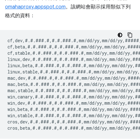
omahaproxy.appspot.com
。該網站會顯示採用類似下列
格式的資料：
cf,dev,#.#.###.#,#.#.###.#,mm/dd/yy,mm/dd/yy,#####
cf,beta,#.#.###.#,#.#.###.#,mm/dd/yy,mm/dd/yy,####
cf,stable,#.#.###.#,#.#.###.#,mm/dd/yy,mm/dd/yy,##
linux,dev,#.#.###.#,#.#.###.#,mm/dd/yy,mm/dd/yy,##
linux,beta,#.#.###.#,#.#.###.#,mm/dd/yy,mm/dd/yy,#
linux,stable,#.#.###.#,#.#.###.#,mm/dd/yy,mm/dd/yy
mac,dev,#.#.###.#,#.#.###.#,mm/dd/yy,mm/dd/yy,####
mac,beta,#.#.###.#,#.#.###.#,mm/dd/yy,mm/dd/yy,###
mac,stable,#.#.###.#,#.#.###.#,mm/dd/yy,mm/dd/yy,#
win,canary,#.#.###.#,#.#.###.#,mm/dd/yy,mm/dd/yy,#
win,dev,#.#.###.#,#.#.###.#,mm/dd/yy,mm/dd/yy,####
win,beta,#.#.###.#,#.#.###.#,mm/dd/yy,mm/dd/yy,###
win,stable,#.#.###.#,#.#.###.#,mm/dd/yy,mm/dd/yy,#
cros,dev,#.#.###.#,#.#.###.#,mm/dd/yy,mm/dd/yy,###