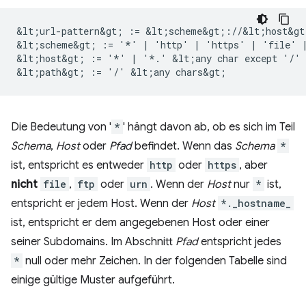
&lt;url-pattern&gt; := &lt;scheme&gt;://&lt;host&gt
&lt;scheme&gt; := '*' | 'http' | 'https' | 'file' |
&lt;host&gt; := '*' | '*.' &lt;any char except '/' 
Die Bedeutung von '
*
' hängt davon ab, ob es sich im Teil
Schema
,
Host
oder
Pfad
befindet. Wenn das
Schema
*
ist, entspricht es entweder
http
oder
https
, aber
nicht
file
,
ftp
oder
urn
. Wenn der
Host
nur
*
ist,
entspricht er jedem Host. Wenn der
Host
*._hostname_
ist, entspricht er dem angegebenen Host oder einer
seiner Subdomains. Im Abschnitt
Pfad
entspricht jedes
*
null oder mehr Zeichen. In der folgenden Tabelle sind
einige gültige Muster aufgeführt.