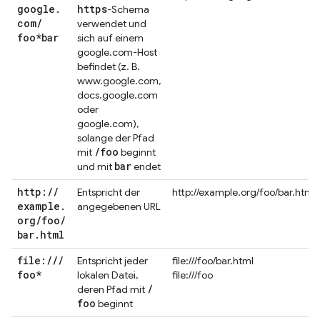
google
.
https
-Schema
com
/
verwendet und
foo*bar
sich auf einem
google.com-Host
befindet (z. B.
www.google.com,
docs.google.com
oder
google.com),
solange der Pfad
/
foo
mit
beginnt
bar
und mit
endet
http:
/
/
Entspricht der
http://example.org/foo/bar.html
example
.
angegebenen URL
org
/
foo
/
bar
.
html
file:
/
/
/
Entspricht jeder
file:///foo/bar.html
foo*
lokalen Datei,
file:///foo
/
deren Pfad mit
foo
beginnt