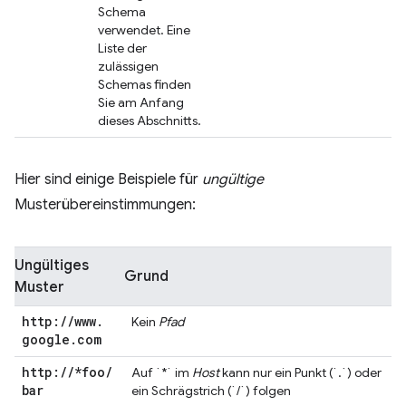
Schema
verwendet. Eine
Liste der
zulässigen
Schemas finden
Sie am Anfang
dieses Abschnitts.
Hier sind einige Beispiele für
ungültige
Musterübereinstimmungen:
Ungültiges
Grund
Muster
http:
/
/
www
.
Kein
Pfad
google
.
com
http:
/
/
*foo
/
Auf `*` im
Host
kann nur ein Punkt (`.`) oder
bar
ein Schrägstrich (`/`) folgen