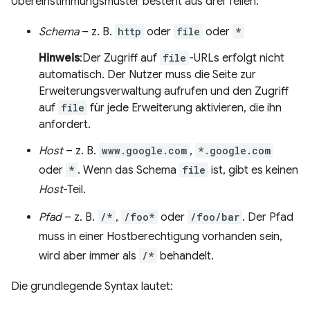
Übereinstimmungsmuster besteht aus drei Teilen:
Schema
– z. B.
http
oder
file
oder
*
Hinweis
:Der Zugriff auf
file
-URLs erfolgt nicht
automatisch. Der Nutzer muss die Seite zur
Erweiterungsverwaltung aufrufen und den Zugriff
auf
file
für jede Erweiterung aktivieren, die ihn
anfordert.
Host
– z. B.
www.google.com
,
*.google.com
oder
*
. Wenn das Schema
file
ist, gibt es keinen
Host
-Teil.
Pfad
– z. B.
/*
,
/foo*
oder
/foo/bar
. Der Pfad
muss in einer Hostberechtigung vorhanden sein,
wird aber immer als
/*
behandelt.
Die grundlegende Syntax lautet: