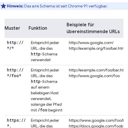
Hinweis:
Das
Schema ist seit Chrome 91 verfügbar.
urn
Beispiele für
Muster
Funktion
übereinstimmende URLs
http:
/
/
Entspricht jeder
http://www.google.com/
*
/
*
URL, die das
http://example.org/foo/bar.html
http
-Schema
verwendet
http:
/
/
Entspricht jeder
http://example.com/foo/bar.htm
*
/
foo*
URL, die das
http://www.google.com/foo
http
-Schema
auf einem
beliebigen Host
verwendet,
solange der Pfad
/
foo
mit
beginnt
https:
/
/
Entspricht jeder
https://www.google.com/foo/ba
*
.
URL, die das
https://docs.google.com/foobar