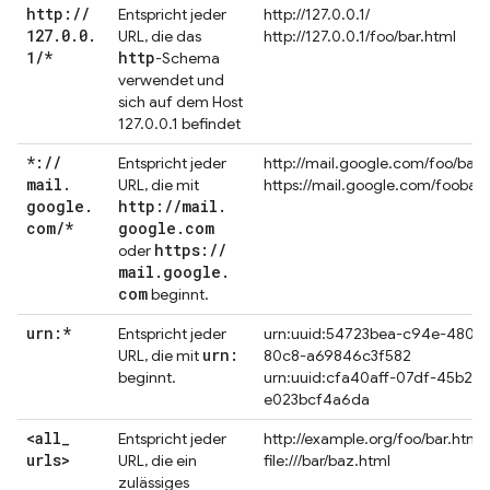
http:
/
/
Entspricht jeder
http://127.0.0.1/
127
.
0
.
0
.
URL, die das
http://127.0.0.1/foo/bar.html
1
/
*
http
-Schema
verwendet und
sich auf dem Host
127.0.0.1 befindet
*:
/
/
Entspricht jeder
http://mail.google.com/foo/baz/
mail
.
URL, die mit
https://mail.google.com/foobar
google
.
http:
/
/
mail
.
com
/
*
google
.
com
https:
/
/
oder
mail
.
google
.
com
beginnt.
urn:*
Entspricht jeder
urn:uuid:54723bea-c94e-480e-
urn:
URL, die mit
80c8-a69846c3f582
beginnt.
urn:uuid:cfa40aff-07df-45b2-9
e023bcf4a6da
<all
_
Entspricht jeder
http://example.org/foo/bar.html
urls>
URL, die ein
file:///bar/baz.html
zulässiges