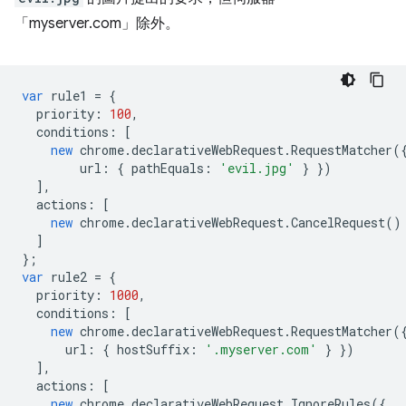
「myserver.com」除外。
var
rule1
=
{
priority
:
100
,
conditions
:
[
new
chrome
.
declarativeWebRequest
.
RequestMatcher
(
url
:
{
pathEquals
:
'evil.jpg'
}
})
],
actions
:
[
new
chrome
.
declarativeWebRequest
.
CancelRequest
()
]
};
var
rule2
=
{
priority
:
1000
,
conditions
:
[
new
chrome
.
declarativeWebRequest
.
RequestMatcher
(
url
:
{
hostSuffix
:
'.myserver.com'
}
})
],
actions
:
[
new
chrome
.
declarativeWebRequest
.
IgnoreRules
({