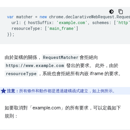
var
matcher
=
new
chrome
.
declarativeWebRequest
.
Reque
url
:
{
hostSuffix
:
'example.com'
,
schemes
:
[
'http
resourceType
:
[
'main_frame'
]
});
由於架構的關係，
RequestMatcher
會拒絕向
https://www.example.com
發出的要求。 此外，由於
resourceType
，系統也會拒絕所有內嵌 iframe 的要求。
注意：
所有條件和動作都是透過建構函式建立，如上例所示。
如要取消對「example.com」的所有要求，可以定義如下
規則：