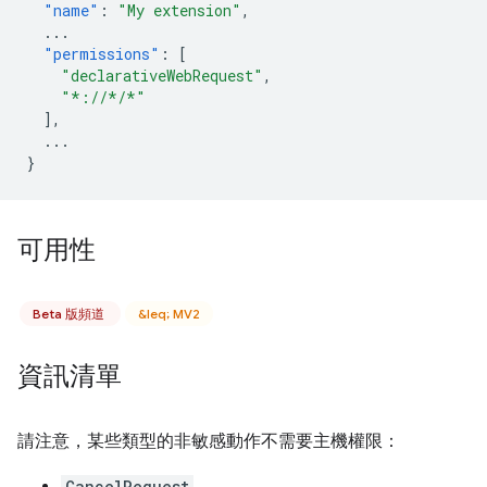
"name"
:
"My extension"
,
...
"permissions"
:
[
"declarativeWebRequest"
,
"*://*/*"
],
...
}
可用性
Beta 版頻道
&leq; MV2
資訊清單
請注意，某些類型的非敏感動作不需要主機權限：
CancelRequest