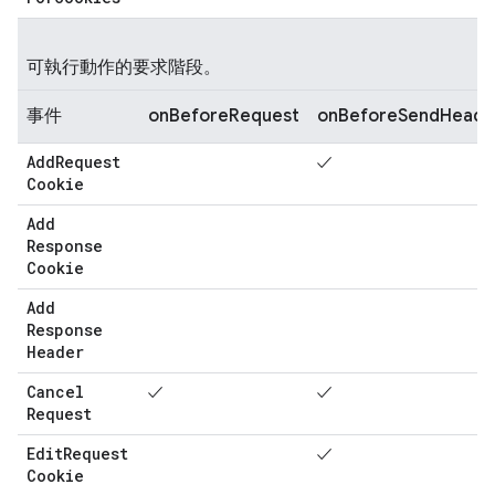
可執行動作的要求階段。
事件
onBeforeRequest
onBeforeSendHeade
Add
Request
✓
Cookie
Add
Response
Cookie
Add
Response
Header
Cancel
✓
✓
Request
Edit
Request
✓
Cookie