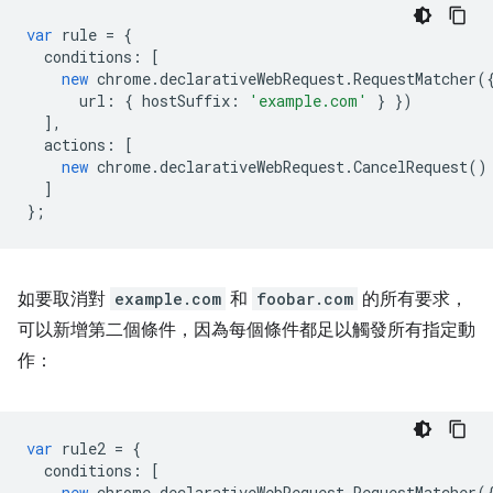
var
rule
=
{
conditions
:
[
new
chrome
.
declarativeWebRequest
.
RequestMatcher
(
url
:
{
hostSuffix
:
'example.com'
}
})
],
actions
:
[
new
chrome
.
declarativeWebRequest
.
CancelRequest
()
]
};
如要取消對
example.com
和
foobar.com
的所有要求，
可以新增第二個條件，因為每個條件都足以觸發所有指定動
作：
var
rule2
=
{
conditions
:
[
new
chrome
.
declarativeWebRequest
.
RequestMatcher
(