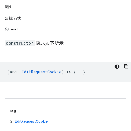
屬性
建構函式
void
constructor
函式如下所示：
(
arg
:
EditRequestCookie
) => {...}
arg
EditRequestCookie