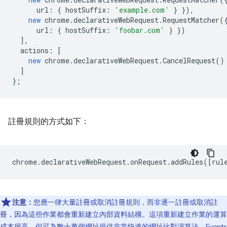
url
:
{
hostSuffix
:
'example.com'
}
}),
new
chrome
.
declarativeWebRequest
.
RequestMatcher
(
url
:
{
hostSuffix
:
'foobar.com'
}
})
],
actions
:
[
new
chrome
.
declarativeWebRequest
.
CancelRequest
()
]
};
註冊規則的方式如下：
chrome
.
declarativeWebRequest
.
onRequest
.
addRules
([
rul
注意：
您應一律大量註冊或取消註冊規則，而非逐一註冊或取消註
冊，因為這些作業都會重新建立內部資料結構。這項重新建立作業的運算
成本很高，但可為數十萬個網址提供非常快速的網址比對演算法。
Events