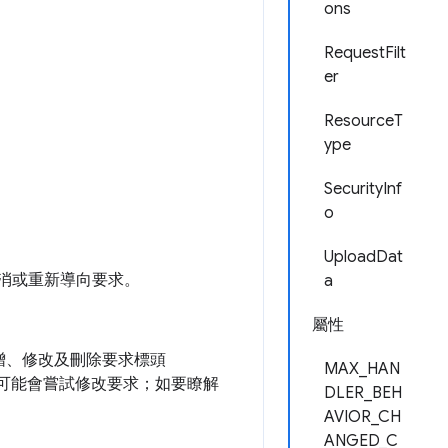
ons
RequestFilt
er
ResourceT
ype
SecurityInf
o
UploadDat
取消或重新導向要求。
a
屬性
增、修改及刪除要求標頭
MAX_HAN
可能會嘗試修改要求；如要瞭解
DLER_BEH
AVIOR_CH
ANGED_C