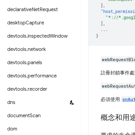
],
declarative
Net
Request
"host_permiss
"*://*.goog
desktop
Capture
],
...
}
devtools
.
inspected
Window
devtools
.
network
webRequestBl
devtools
.
panels
註冊封鎖事件處理
devtools
.
performance
webRequestAu
devtools
.
recorder
必須使用
onAu
dns
document
Scan
概念和用
dom