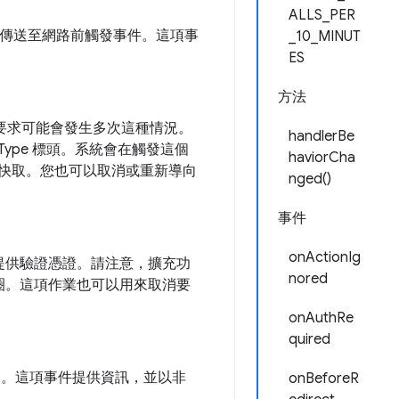
ALLS_PER
傳送至網路前觸發事件。這項事
_10_MINUT
ES
方法
項要求可能會發生多次這種情況。
handlerBe
Type 標頭。系統會在觸發這個
haviorCha
覽器的快取。您也可以取消或重新導向
nged()
事件
onActionIg
提供驗證憑證。請注意，擴充功
nored
圈。這項作業也可以用來取消要
onAuthRe
quired
向。這項事件提供資訊，並以非
onBeforeR