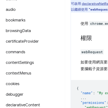
可啟用
declarativeNetRe
audio
以繼續使用
"webReques
bookmarks
使用
chrome.w
browsing
Data
權限
certificate
Provider
commands
webRequest
如要使用網頁要求
content
Settings
要攔截子資源要
context
Menus
cookies
{
"name"
:
"My e
debugger
...
"permissions"
declarative
Content
"webRequest"