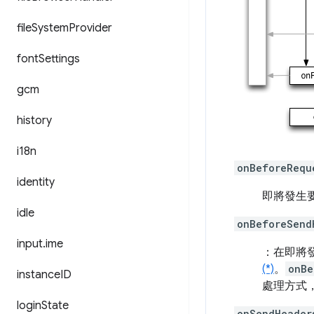
file
System
Provider
font
Settings
gcm
history
i18n
onBeforeRequ
identity
即將發生
idle
onBeforeSend
input
.
ime
：在即將
(*)
。
onBe
instance
ID
處理方式
login
State
onSendHeader