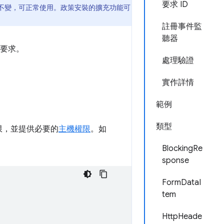
要求 ID
I 保持不變，可正常使用。政策安裝的擴充功能可
註冊事件監
聽器
的要求。
處理驗證
實作詳情
範例
類型
限，並提供必要的
主機權限
。如
BlockingRe
sponse
FormDataI
tem
HttpHeade