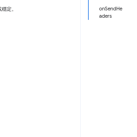
onSendHe
或穩定。
aders