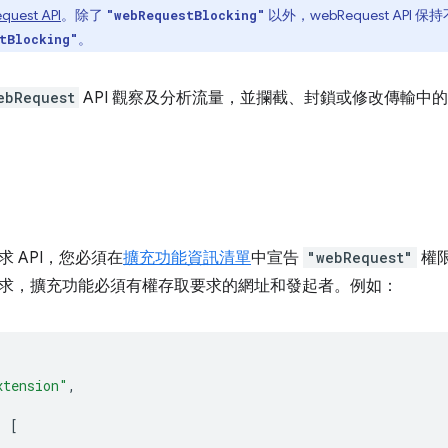
quest API
。除了
以外，webRequest AP
"webRequestBlocking"
。
tBlocking"
ebRequest
API 觀察及分析流量，並攔截、封鎖或修改傳輸中
 API，您必須在
擴充功能資訊清單
中宣告
"webRequest"
權
求，擴充功能必須有權存取要求的網址和發起者。例如：
xtension"
,
:
[