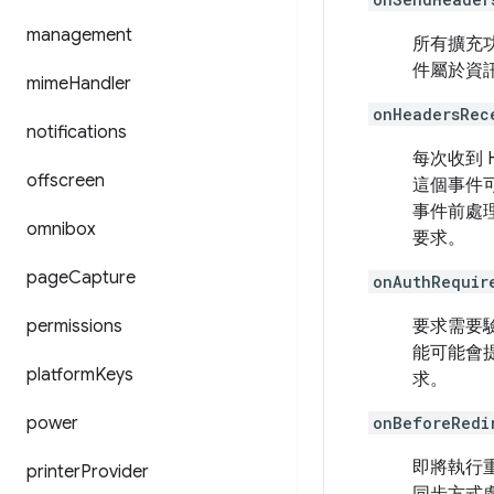
management
所有擴充
件屬於資
mime
Handler
onHeadersRec
notifications
每次收到 
offscreen
這個事件可
事件前處理
omnibox
要求。
page
Capture
onAuthRequir
permissions
要求需要
能可能會
platform
Keys
求。
power
onBeforeRedi
即將執行
printer
Provider