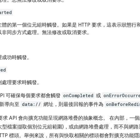
處理。您無法修改或取消要求。
arted
主體的第一個位元組時觸發。如果是 HTTP 要求，這表示狀態
以非同步方式處理。無法修改或取消要求。
理成功時觸發。
red
利處理要求時觸發。
st API 可確保每個要求都會觸發
onCompleted
或
onErrorOccurr
重新導向至
data://
網址，則最後回報的事件為
onBeforeRedi
求 API 會向擴充功能呈現網路堆疊的抽象概念。 在內部，一個
從大型檔案擷取個別位元組範圍)，或由網路堆疊處理，而不與網路通
HTTP 標頭。舉例來說，所有與快取相關的標頭都會對擴充功能隱