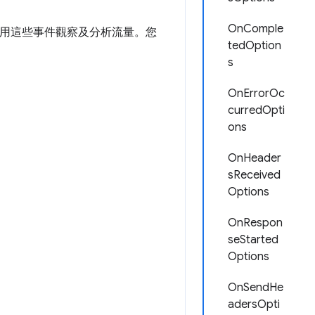
OnComple
運用這些事件觀察及分析流量。您
tedOption
s
OnErrorOc
curredOpti
ons
OnHeader
sReceived
Options
OnRespon
seStarted
Options
OnSendHe
adersOpti