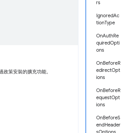
rs
IgnoredAc
tionType
OnAuthRe
quiredOpti
ons
OnBeforeR
edirectOpt
於透過政策安裝的擴充功能。
ions
OnBeforeR
equestOpt
ions
OnBeforeS
endHeader
sOptions