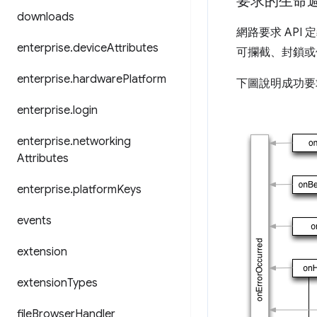
要求的生命
downloads
網路要求 AP
enterprise
.
device
Attributes
可攔截、封鎖或
enterprise
.
hardware
Platform
下圖說明成功要
enterprise
.
login
enterprise
.
networking
Attributes
enterprise
.
platform
Keys
events
extension
extension
Types
file
Browser
Handler