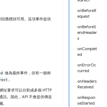
edirect
onBeforeR
equest
行和回應標頭可用。這項事件提供
onBeforeS
endHeader
s
onComplet
ed
onErrorOc
curred
ed
做為最終事件，但有一個例
rect
。
onHeaders
Received
網址要求可以分割成多個 HTTP
訊。因此，API 不會提供傳送
onRespon
seStarted
藏。