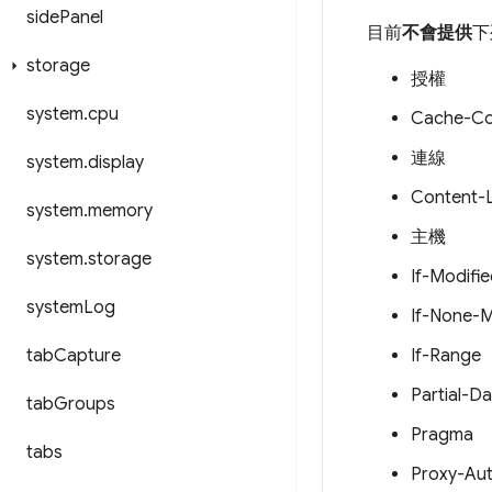
side
Panel
目前
不會提供
下
storage
授權
system
.
cpu
Cache-Co
連線
system
.
display
Content-
system
.
memory
主機
system
.
storage
If-Modifi
system
Log
If-None-
tab
Capture
If-Range
Partial-D
tab
Groups
Pragma
tabs
Proxy-Aut