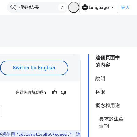
/
登入
這個頁面中
的內容
說明
權限
這對你有幫助嗎？
概念和用途
要求的生命
週期
考慮使用
，這
"declarativeNetRequest"