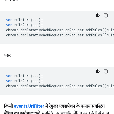
var
rule1
=
{...};
var
rule2
=
{...};
chrome
.
declarativeWebRequest
.
onRequest
.
addRules
([
rul
chrome
.
declarativeWebRequest
.
onRequest
.
addRules
([
rul
पसंद:
var
rule1
=
{...};
var
rule2
=
{...};
chrome
.
declarativeWebRequest
.
onRequest
.
addRules
([
rul
किसी
events.UrlFilter
में रेगुलर एक्सप्रेशन के बजाय सबस्ट्रिंग
मैचिंग का इस्तेमाल करें.
सबस्ट्रिंग पर आधारित मैचिंग बहुत तेज़ी से काम