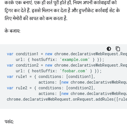
करके एक बनाएं. एक ही शर्त पूरी होते ही, नियम अपनी कार्रवाइयों को
ट्रिगर कर देते हैं. इससे मिलान कर देता है और डुप्लीकेट कार्रवाई सेट के
लिए मेमोरी की खपत को कम करता है.
के बजाय:
var
condition1
=
new
chrome
.
declarativeWebRequest
.
Re
url
:
{
hostSuffix
:
'example.com'
}
});
var
condition2
=
new
chrome
.
declarativeWebRequest
.
Re
url
:
{
hostSuffix
:
'foobar.com'
}
});
var
rule1
=
{
conditions
:
[
condition1
],
actions
:
[
new
chrome
.
declarativeWebReq
var
rule2
=
{
conditions
:
[
condition2
],
actions
:
[
new
chrome
.
declarativeWebReq
chrome
.
declarativeWebRequest
.
onRequest
.
addRules
([
rul
पसंद: