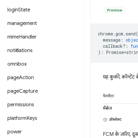
login
State
Promise
management
chrome
.
gcm
.
send
mime
Handler
message
:
obje
callback?
:
fun
notifications
)
:
Promise<stri
omnibox
यह कुकी, कॉन्टेंट क
page
Action
page
Capture
पैरामीटर
permissions
मैसेज
platform
Keys
ऑब्जेक्ट
power
FCM के ज़रिए, दूसर