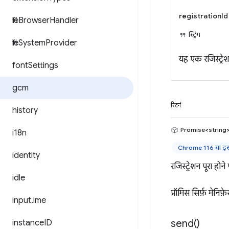
registrationId
file
Browser
Handler
स्ट्रिंग
file
System
Provider
यह एक रजिस्ट्र
font
Settings
gcm
रिटर्न
history
Promise<string
i18n
Chrome 116 या इसक
identity
रजिस्ट्रेशन पूरा होन
idle
प्रॉमिस सिर्फ़ मेन
input
.
ime
send(
)
instance
ID