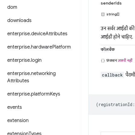
senderIds
dom
string[]
downloads
उन सर्वर आईडी की स
enterprise
.
device
Attributes
आईडी होने चाहिए.
enterprise
.
hardware
Platform
कॉलबैक
enterprise
.
login
फ़ंक्शन
ज़रूरी नहीं
enterprise
.
networking
callback
पैराम
Attributes
enterprise
.
platform
Keys
(
registrationId
:
events
extension
extension
Types