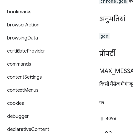
chrome.gcm
का
bookmarks
अनुमतियां
browser
Action
gcm
browsing
Data
certificate
Provider
प्रॉपर्टी
commands
MAX
_
MESS
content
Settings
किसी मैसेज में मौजूद
context
Menus
cookies
मान
debugger
4096
declarative
Content