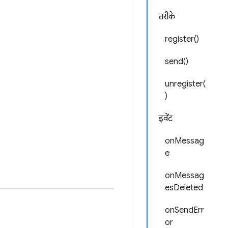
तरीके
register()
send()
unregister(
)
इवेंट
onMessag
e
onMessag
esDeleted
onSendErr
or