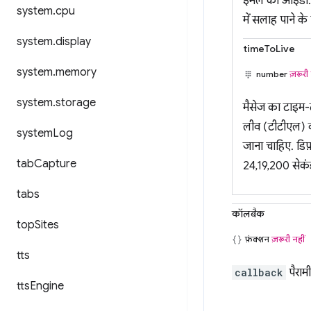
ईमेल का आईडी. य
system
.
cpu
में सलाह पाने क
system
.
display
timeToLive
system
.
memory
number
ज़रूरी 
system
.
storage
मैसेज का टाइम-ट
लीव (टीटीएल) की
system
Log
जाना चाहिए. डिफ़
tab
Capture
24,19,200 सेकंड
tabs
कॉलबैक
top
Sites
फ़ंक्शन
ज़रूरी नहीं
tts
callback
पैराम
tts
Engine