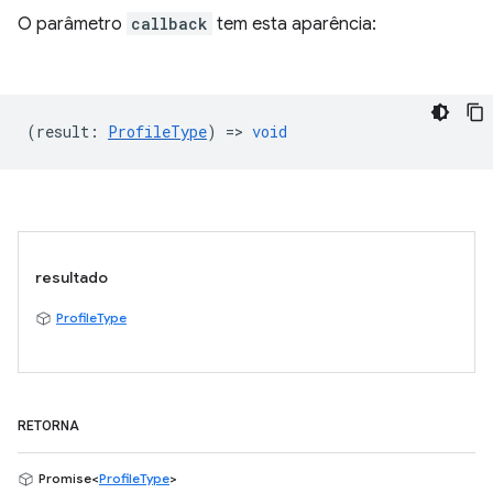
O parâmetro
callback
tem esta aparência:
(
result
:
ProfileType
) =>
void
resultado
ProfileType
RETORNA
Promise<
ProfileType
>