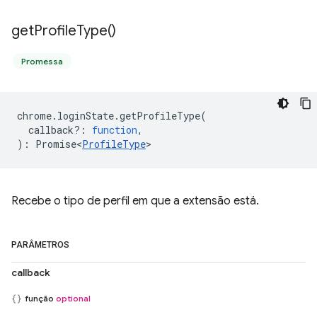
get
Profile
Type(
)
Promessa
chrome
.
loginState
.
getProfileType
(
callback?
:
function
,
)
:
Promise<
ProfileType
>
Recebe o tipo de perfil em que a extensão está.
PARÂMETROS
callback
função
optional