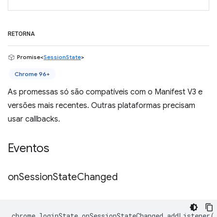
RETORNA
Promise<
SessionState
>
Chrome 96+
As promessas só são compatíveis com o Manifest V3 e
versões mais recentes. Outras plataformas precisam
usar callbacks.
Eventos
on
Session
State
Changed
chrome
.
loginState
.
onSessionStateChanged
.
addListener
(