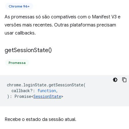
Chrome 96+
As promessas só são compatíveis com o Manifest V3 e
versões mais recentes. Outras plataformas precisam
usar callbacks.
get
Session
State(
)
Promessa
chrome
.
loginState
.
getSessionState
(
callback?
:
function
,
)
:
Promise<
SessionState
>
Recebe o estado da sessão atual.