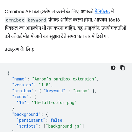
Omnibox API का इस्तेमाल करने के लिए, आपको
मेनिफ़ेस्ट
में
omnibox
keyword
फ़ील्ड शामिल करना होगा. आपको 16x16
पिक्सल का आइकॉन भी तय करना चाहिए. यह आइकॉन, उपयोगकर्ताओं
को कीवर्ड मोड में जाने का सुझाव देते समय पता बार में दिखेगा.
उदाहरण के लिए:
{
"name"
:
"Aaron's omnibox extension"
,
"version"
:
"1.0"
,
"omnibox"
:
{
"keyword"
:
"aaron"
},
"icons"
:
{
"16"
:
"16-full-color.png"
},
"background"
:
{
"persistent"
:
false
,
"scripts"
:
[
"background.js"
]
}