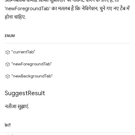
ओम्निबॉक्स कमांड किसी यूआरएल पर नेविगेट करने के लिए है, तो
'newForegroundTab' का मतलब है कि नेविगेशन, चुने गए नए टैब में
होना चाहिए.
ENUM
"currentTab"
"newForegroundTab"
"newBackgroundTab"
Suggest
Result
नतीजा सुझाएं.
प्रॉपर्टी