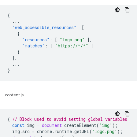
{
...
"web_accessible_resources"
:
[
{
"resources"
:
[
"logo.png"
],
"matches"
:
[
"https://*/*"
]
}
],
...
}
content.js:
{
// Block used to avoid setting global variables
const
img
=
document
.
createElement
(
'img'
);
img
.
src
=
chrome
.
runtime
.
getURL
(
'logo.png'
);