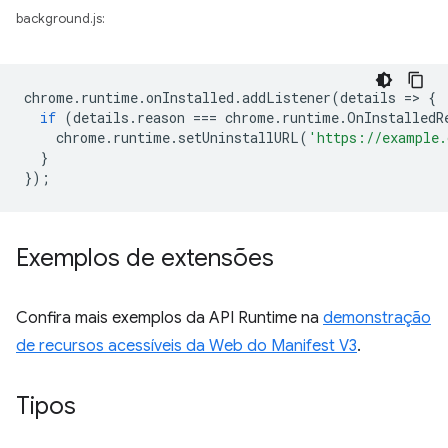
background.js:
chrome
.
runtime
.
onInstalled
.
addListener
(
details
=
>
{
if
(
details
.
reason
===
chrome
.
runtime
.
OnInstalledR
chrome
.
runtime
.
setUninstallURL
(
'https://example.
}
});
Exemplos de extensões
Confira mais exemplos da API Runtime na
demonstração
de recursos acessíveis da Web do Manifest V3
.
Tipos