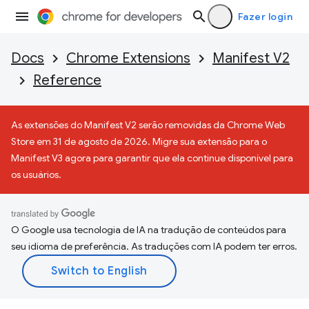
Fazer login
Docs
Chrome Extensions
Manifest V2
Reference
As extensões do Manifest V2 serão removidas da Chrome Web
Store em 31 de agosto de 2026. Migre sua extensão para o
Manifest V3 agora para garantir que ela continue disponível para
os usuários.
O Google usa tecnologia de IA na tradução de conteúdos para
seu idioma de preferência. As traduções com IA podem ter erros.