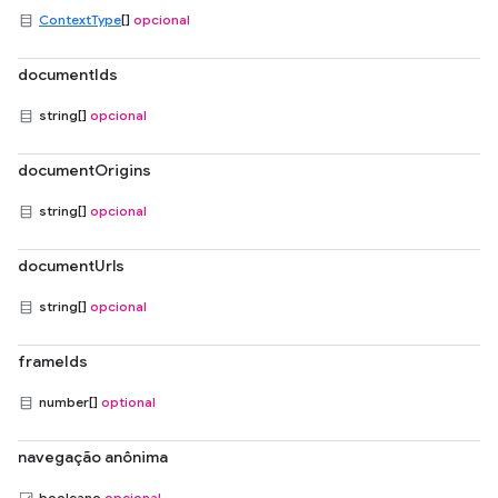
ContextType
[]
opcional
documentIds
string[]
opcional
documentOrigins
string[]
opcional
documentUrls
string[]
opcional
frameIds
number[]
optional
navegação anônima
booleano
opcional