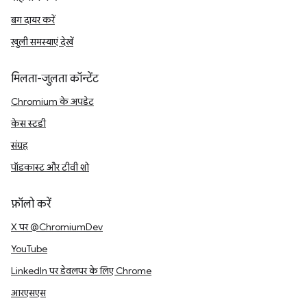
बग दायर करें
खुली समस्याएं देखें
मिलता-जुलता कॉन्टेंट
Chromium के अपडेट
केस स्टडी
संग्रह
पॉडकास्ट और टीवी शो
फ़ॉलो करें
X पर @ChromiumDev
YouTube
LinkedIn पर डेवलपर के लिए Chrome
आरएसएस