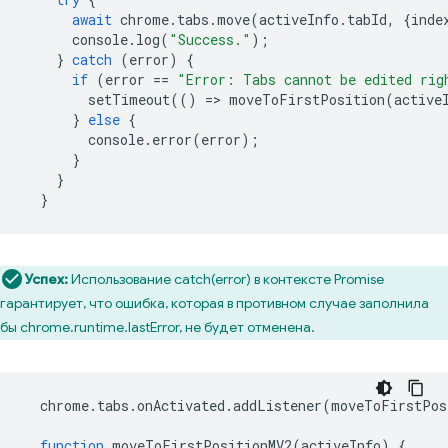
await
chrome
.
tabs
.
move
(
activeInfo
.
tabId
,
{
inde
console
.
log
(
"Success."
);
}
catch
(
error
)
{
if
(
error
==
"Error: Tabs cannot be edited rig
setTimeout
(()
=
>
moveToFirstPosition
(
active
}
else
{
console
.
error
(
error
);
}
}
}
Успех:
Использование catch(error) в контексте Promise
гарантирует, что ошибка, которая в противном случае заполнила
бы chrome.runtime.lastError, не будет отменена.
chrome
.
tabs
.
onActivated
.
addListener
(
moveToFirstPos
function
moveToFirstPositionMV2
(
activeInfo
)
{