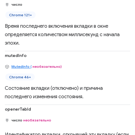
число
Chrome 121+
Время последнего включения вкладки в окне
определяется количеством миллисекунд с начала
эпохи.
mutedInfo
MutedInfo (
необязательно)
Chrome 46+
Состояние вкладки (отключено) и причина
последнего изменения состояния.
openerTabId
число
необязательно
Идентификатор вкладки, открывшей эту вкладку (если