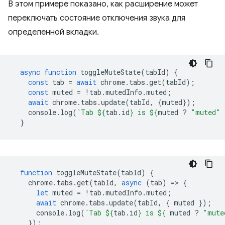
В этом примере показано, как расширение может
переключать состояние отключения звука для
определенной вкладки.
async
function
toggleMuteState
(
tabId
)
{
const
tab
=
await
chrome
.
tabs
.
get
(
tabId
);
const
muted
=
!
tab
.
mutedInfo
.
muted
;
await
chrome
.
tabs
.
update
(
tabId
,
{
muted
});
console
.
log
(
`Tab 
${
tab
.
id
}
 is 
${
muted
?
"muted"
}
function
toggleMuteState
(
tabId
)
{
chrome
.
tabs
.
get
(
tabId
,
async
(
tab
)
=
>
{
let
muted
=
!
tab
.
mutedInfo
.
muted
;
await
chrome
.
tabs
.
update
(
tabId
,
{
muted
});
console
.
log
(
`Tab 
${
tab
.
id
}
 is 
${
muted
?
"mute
});