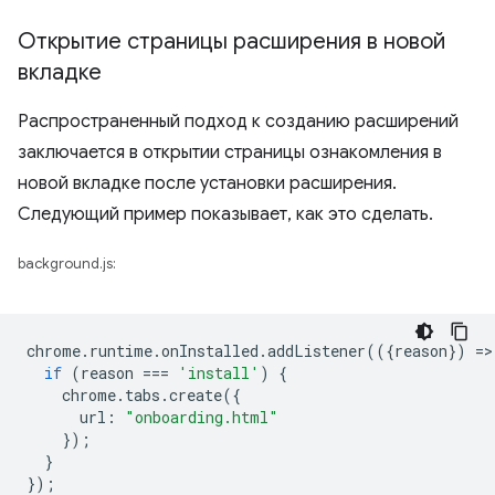
Открытие страницы расширения в новой
вкладке
Распространенный подход к созданию расширений
заключается в открытии страницы ознакомления в
новой вкладке после установки расширения.
Следующий пример показывает, как это сделать.
background.js:
chrome
.
runtime
.
onInstalled
.
addListener
(({
reason
})
=
>
if
(
reason
===
'install'
)
{
chrome
.
tabs
.
create
({
url
:
"onboarding.html"
});
}
});