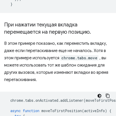
}
При нажатии текущая вкладка
перемещается на первую позицию
.
В этом примере показано, как переместить вкладку,
даже если перетаскивание еще не началось. Хотя в
этом примере используется
chrome.tabs.move
, вы
можете использовать тот же шаблон ожидания для
других вызовов, которые изменяют вкладки во время
перетаскивания.
chrome
.
tabs
.
onActivated
.
addListener
(
moveToFirstPos
async
function
moveToFirstPosition
(
activeInfo
)
{
try
{