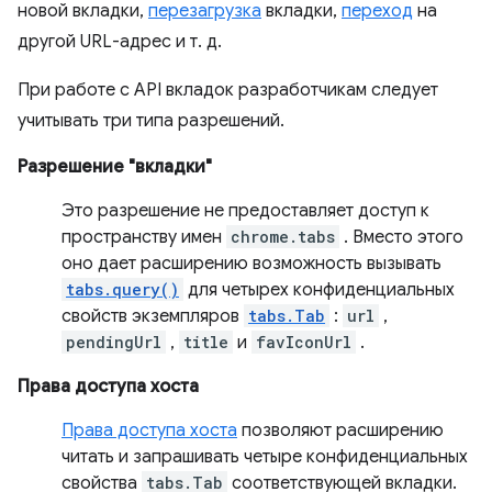
новой вкладки,
перезагрузка
вкладки,
переход
на
другой URL-адрес и т. д.
При работе с API вкладок разработчикам следует
учитывать три типа разрешений.
Разрешение "вкладки"
Это разрешение не предоставляет доступ к
пространству имен
chrome.tabs
. Вместо этого
оно дает расширению возможность вызывать
tabs.query()
для четырех конфиденциальных
свойств экземпляров
tabs.Tab
:
url
,
pendingUrl
,
title
и
favIconUrl
.
Права доступа хоста
Права доступа хоста
позволяют расширению
читать и запрашивать четыре конфиденциальных
свойства
tabs.Tab
соответствующей вкладки.