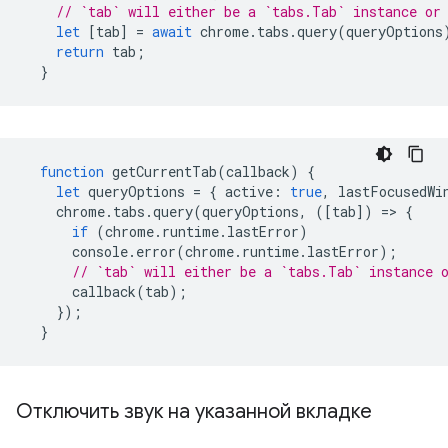
// `tab` will either be a `tabs.Tab` instance or
let
[
tab
]
=
await
chrome
.
tabs
.
query
(
queryOptions
return
tab
;
}
function
getCurrentTab
(
callback
)
{
let
queryOptions
=
{
active
:
true
,
lastFocusedWi
chrome
.
tabs
.
query
(
queryOptions
,
([
tab
])
=
>
{
if
(
chrome
.
runtime
.
lastError
)
console
.
error
(
chrome
.
runtime
.
lastError
);
// `tab` will either be a `tabs.Tab` instance 
callback
(
tab
);
});
}
Отключить звук на указанной вкладке