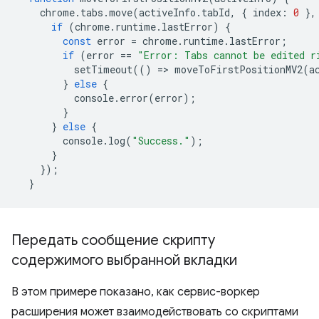
chrome
.
tabs
.
move
(
activeInfo
.
tabId
,
{
index
:
0
},
if
(
chrome
.
runtime
.
lastError
)
{
const
error
=
chrome
.
runtime
.
lastError
;
if
(
error
==
"Error: Tabs cannot be edited r
setTimeout
(()
=
>
moveToFirstPositionMV2
(
a
}
else
{
console
.
error
(
error
);
}
}
else
{
console
.
log
(
"Success."
);
}
});
}
Передать сообщение скрипту
содержимого выбранной вкладки
В этом примере показано, как сервис-воркер
расширения может взаимодействовать со скриптами