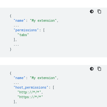
{
"name"
:
"My extension"
,
...
"permissions"
:
[
"tabs"
],
...
}
{
"name"
:
"My extension"
,
...
"host_permissions"
:
[
"http://*/*"
,
"https://*/*"
],
...