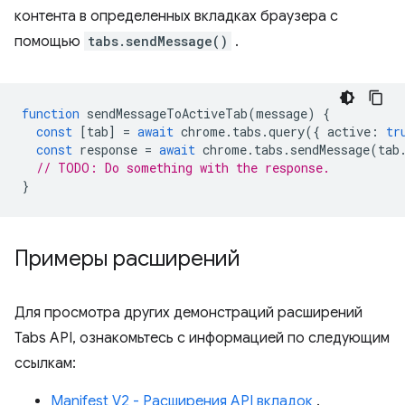
контента в определенных вкладках браузера с
помощью
tabs.sendMessage()
.
function
sendMessageToActiveTab
(
message
)
{
const
[
tab
]
=
await
chrome
.
tabs
.
query
({
active
:
tr
const
response
=
await
chrome
.
tabs
.
sendMessage
(
tab
// TODO: Do something with the response.
}
Примеры расширений
Для просмотра других демонстраций расширений
Tabs API, ознакомьтесь с информацией по следующим
ссылкам:
Manifest V2 - Расширения API вкладок
.