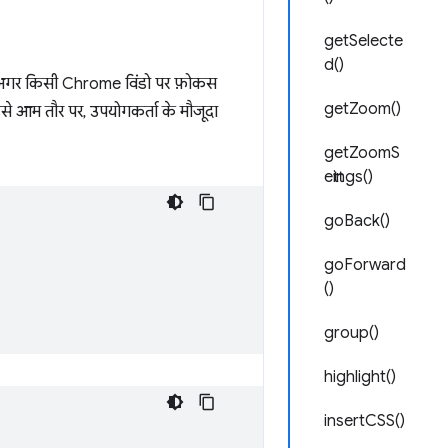
getSelecte
d()
या अगर किसी Chrome विंडो पर फ़ोकस
getZoom()
इसे आम तौर पर, उपयोगकर्ता के मौजूदा
getZoomS
ettings()
goBack()
goForward
()
group()
highlight()
insertCSS()