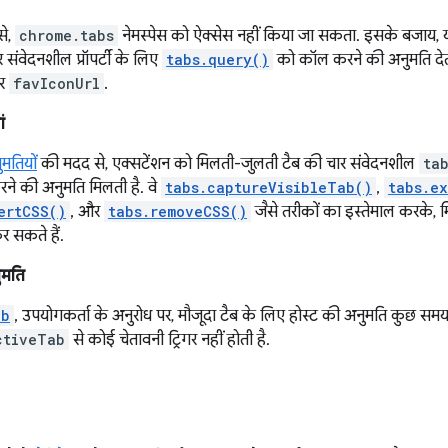
से,
chrome.tabs
नेमस्पेस को ऐक्सेस नहीं किया जा सकता. इसके बजाय, 
 संवेदनशील प्रॉपर्टी के लिए
tabs.query()
को कॉल करने की अनुमति देत
और
favIconUrl
.
ं
मतियों
की मदद से, एक्सटेंशन को मिलती-जुलती टैब की चार संवेदनशील
ta
 करने की अनुमति मिलती है. वे
tabs.captureVisibleTab()
,
tabs.e
ertCSS()
, और
tabs.removeCSS()
जैसे तरीकों का इस्तेमाल करके, म
कर सकते हैं.
ुमति
ab
, उपयोगकर्ता के अनुरोध पर, मौजूदा टैब के लिए होस्ट की अनुमति कुछ समय 
ctiveTab
से कोई चेतावनी ट्रिगर नहीं होती है.