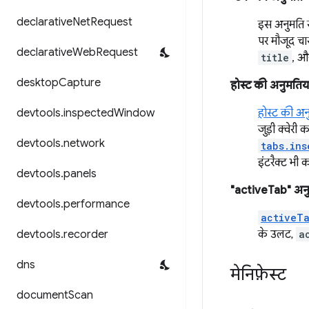
declarative
Net
Request
इस अनुमति 
पर मौजूद चार
declarative
Web
Request
title
, 
desktop
Capture
होस्ट की अनुमतिया
devtools
.
inspected
Window
होस्ट की अनु
जुड़ी क्वेरी
devtools
.
network
tabs.ins
इंटरैक्ट भी 
devtools
.
panels
"activeTab" अन
devtools
.
performance
activeT
devtools
.
recorder
के उलट,
a
dns
मेनिफ़ेस्ट
document
Scan