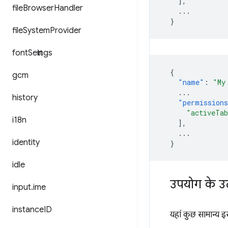
],
file
Browser
Handler
...
}
file
System
Provider
font
Settings
{
gcm
"name"
:
"My
...
history
"permission
"activeTa
i18n
],
...
identity
}
idle
उपयोग के उ
input
.
ime
instance
ID
यहां कुछ सामान्य इ