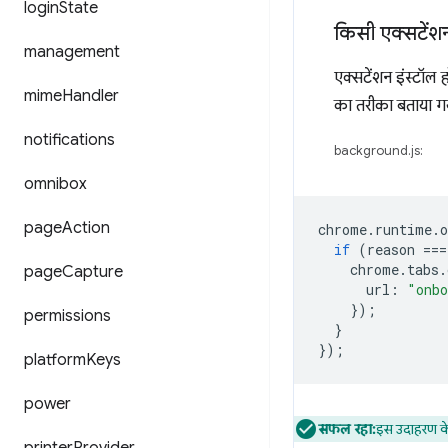
login
State
किसी एक्सटेंशन
management
एक्सटेंशन इंस्टॉल ह
mime
Handler
का तरीका बताया गय
notifications
background.js:
omnibox
page
Action
chrome
.
runtime
.
o
if
(
reason
===
chrome
.
tabs
.
page
Capture
url
:
"onbo
});
permissions
}
});
platform
Keys
power
सफल रहा:
इस उदाहरण क