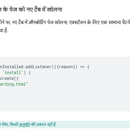
 के पेज को नए टैब में खोलना
ोने पर, नए टैब में ऑनबोर्डिंग पेज खोलना, एक्सटेंशन के लिए एक सामान्य पैटर्न
ा है.
nInstalled
.
addListener
(({
reason
})
=
>
{
'install'
)
{
create
({
arding.html"
े लिए, किसी
अनुमति
की ज़रूरत नहीं है.