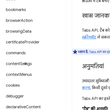
ब्राउज़र में टैब ब
bookmarks
खास जानका
browser
Action
Tabs API, टैब को 
browsing
Data
स्क्रीनशॉट
ले सकता ह
certificate
Provider
ध्यान दें:
Tabs API का इस्त
commands
content
Settings
अनुमतियां
context
Menus
ज़्यादातर सुविधाओ
cookies
करना
, किसी दूसर
debugger
Tabs API का इस्ते
declarative
Content
"टैब" की अनुमति