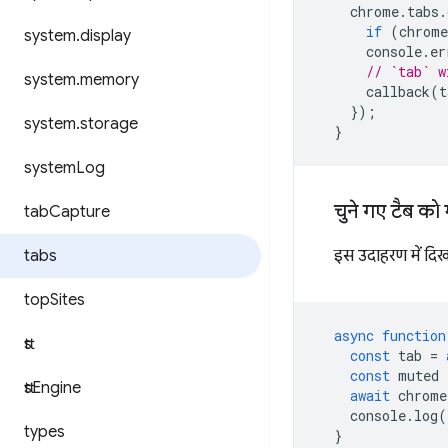
chrome
.
tabs
.
if
(
chrome
system
.
display
console
.
er
// `tab` w
system
.
memory
callback
(
t
});
system
.
storage
}
system
Log
चुने गए टैब को 
tab
Capture
tabs
इस उदाहरण में दिख
top
Sites
async
function
tts
const
tab
=
const
muted
tts
Engine
await
chrome
console
.
log
(
types
}