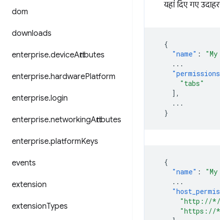
यहां दिए गए उदाहरणो
dom
downloads
{
"name"
:
"My
enterprise
.
device
Attributes
...
"permission
enterprise
.
hardware
Platform
"tabs"
],
enterprise
.
login
...
}
enterprise
.
networking
Attributes
enterprise
.
platform
Keys
{
events
"name"
:
"My
...
extension
"host_permis
"http://*
extension
Types
"https://