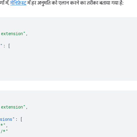
ं में,
मेनिफ़ेस्ट
में हर अनुमति को एलान करने का तरीका बताया गया है:
 extension"
,
s"
:
[
 extension"
,
sions"
:
[
/*"
,
*/*"