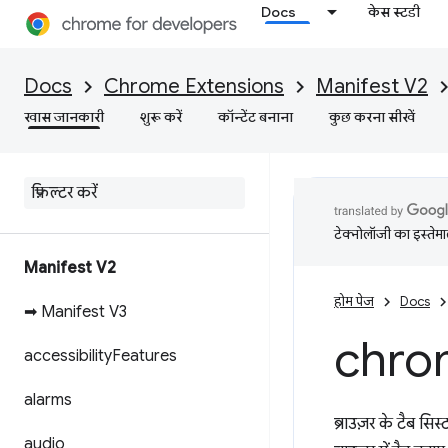
Docs
केस स्टडी
Docs
Chrome Extensions
Manifest V2
खास जानकारी
शुरू करें
कॉन्टेंट बनाना
कुछ करना सीखें
टेक्नोलॉजी का इस्तेमाल
Manifest V2
होम पेज
Docs
➡ Manifest V3
chro
accessibility
Features
alarms
ब्राउज़र के टैब सिस
audio