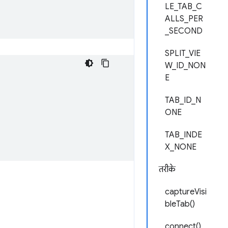
LE_TAB_C
ALLS_PER
_SECOND
SPLIT_VIE
W_ID_NON
E
TAB_ID_N
ONE
TAB_INDE
X_NONE
तरीके
captureVisi
bleTab()
connect()