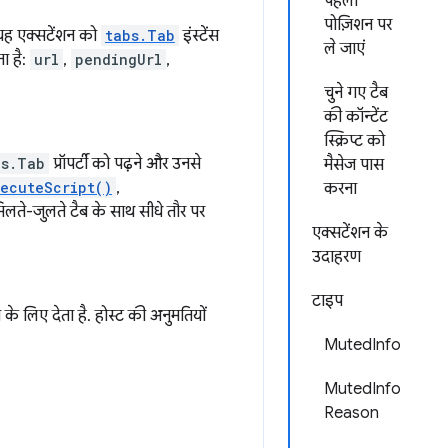
पहली
पोज़िशन पर
यह एक्सटेंशन को
tabs.Tab
इंस्टेंस
ले जाएं
ा है:
url
,
pendingUrl
,
चुने गए टैब
की कॉन्टेंट
स्क्रिप्ट को
bs.Tab
प्रॉपर्टी को पढ़ने और उनसे
मैसेज पास
xecuteScript()
,
करना
िलते-जुलते टैब के साथ सीधे तौर पर
एक्सटेंशन के
उदाहरण
टाइप
के लिए देता है. होस्ट की अनुमतियों
MutedInfo
MutedInfo
Reason