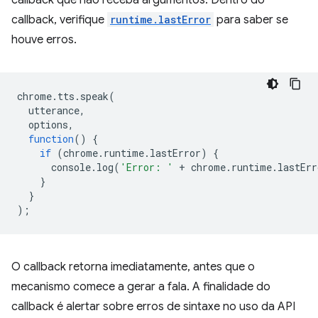
callback que não receba argumentos. Dentro do
callback, verifique
runtime.lastError
para saber se
houve erros.
chrome
.
tts
.
speak
(
utterance
,
options
,
function
()
{
if
(
chrome
.
runtime
.
lastError
)
{
console
.
log
(
'Error: '
+
chrome
.
runtime
.
lastErr
}
}
);
O callback retorna imediatamente, antes que o
mecanismo comece a gerar a fala. A finalidade do
callback é alertar sobre erros de sintaxe no uso da API