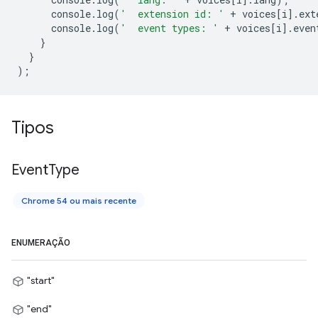
console
.
log
(
'  extension id: '
+
voices
[
i
].
ext
console
.
log
(
'  event types: '
+
voices
[
i
].
even
}
}
);
Tipos
Event
Type
Chrome 54 ou mais recente
ENUMERAÇÃO
"start"
"end"