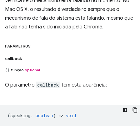
Verifica se o mecanismo está falando no momento. No
Mac OS X, o resultado é verdadeiro sempre que o
mecanismo de fala do sistema está falando, mesmo que
a fala não tenha sido iniciada pelo Chrome.
PARÂMETROS
callback
função
optional
O parâmetro
callback
tem esta aparência:
(
speaking
:
boolean
) =>
void