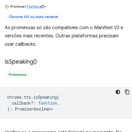
Promise<
TtsVoice
[]>
Chrome 101 ou mais recente
As promessas só são compatíveis com o Manifest V3 e
versões mais recentes. Outras plataformas precisam
usar callbacks.
is
Speaking(
)
Promessa
chrome
.
tts
.
isSpeaking
(
callback?
:
function
,
)
:
Promise<boolean>