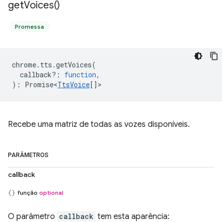
get
Voices(
)
Promessa
chrome
.
tts
.
getVoices
(
callback?
:
function
,
)
:
Promise<
TtsVoice
[]
>
Recebe uma matriz de todas as vozes disponíveis.
PARÂMETROS
callback
função
optional
O parâmetro
callback
tem esta aparência: