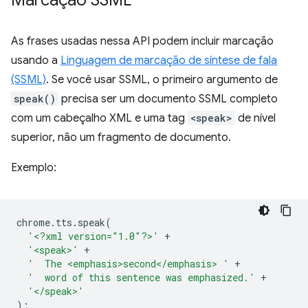
Marcação SSML
As frases usadas nessa API podem incluir marcação
usando a
Linguagem de marcação de síntese de fala
(SSML)
. Se você usar SSML, o primeiro argumento de
speak()
precisa ser um documento SSML completo
com um cabeçalho XML e uma tag
<speak>
de nível
superior, não um fragmento de documento.
Exemplo:
chrome
.
tts
.
speak
(
'<?xml version="1.0"?>'
+
'<speak>'
+
'  The <emphasis>second</emphasis> '
+
'  word of this sentence was emphasized.'
+
'</speak>'
);