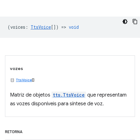
(
voices
:
TtsVoice
[]) =>
void
vozes
TtsVoice
[]
Matriz de objetos
tts.TtsVoice
que representam
as vozes disponíveis para síntese de voz.
RETORNA