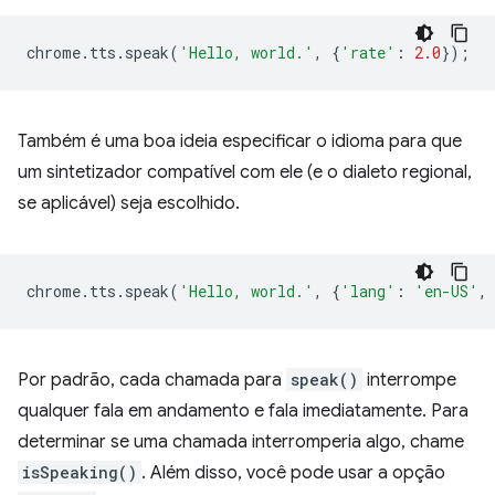
chrome
.
tts
.
speak
(
'Hello, world.'
,
{
'rate'
:
2.0
});
Também é uma boa ideia especificar o idioma para que
um sintetizador compatível com ele (e o dialeto regional,
se aplicável) seja escolhido.
chrome
.
tts
.
speak
(
'Hello, world.'
,
{
'lang'
:
'en-US'
,
Por padrão, cada chamada para
speak()
interrompe
qualquer fala em andamento e fala imediatamente. Para
determinar se uma chamada interromperia algo, chame
isSpeaking()
. Além disso, você pode usar a opção