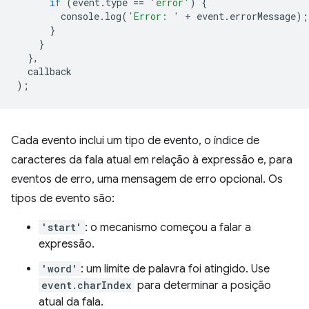
if
(
event
.
type
==
'error'
)
{
console
.
log
(
'Error: '
+
event
.
errorMessage
);
}
}
},
callback
);
Cada evento inclui um tipo de evento, o índice de
caracteres da fala atual em relação à expressão e, para
eventos de erro, uma mensagem de erro opcional. Os
tipos de evento são:
'start'
: o mecanismo começou a falar a
expressão.
'word'
: um limite de palavra foi atingido. Use
event.charIndex
para determinar a posição
atual da fala.