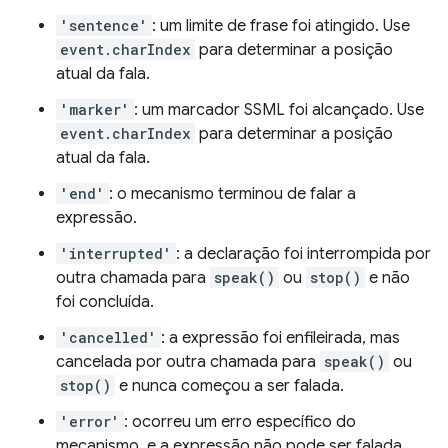
'sentence'
: um limite de frase foi atingido. Use
event.charIndex
para determinar a posição
atual da fala.
'marker'
: um marcador SSML foi alcançado. Use
event.charIndex
para determinar a posição
atual da fala.
'end'
: o mecanismo terminou de falar a
expressão.
'interrupted'
: a declaração foi interrompida por
outra chamada para
speak()
ou
stop()
e não
foi concluída.
'cancelled'
: a expressão foi enfileirada, mas
cancelada por outra chamada para
speak()
ou
stop()
e nunca começou a ser falada.
'error'
: ocorreu um erro específico do
mecanismo, e a expressão não pode ser falada.