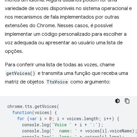
menos um idioma. Alguns usuários podem ter uma
variedade de vozes disponíveis no sistema operacional e
nos mecanismos de fala implementados por outras
extensões do Chrome. Nesses casos, é possível
implementar um código personalizado para escolher a
voz adequada ou apresentar ao usuário uma lista de
opções.
Para conferir uma lista de todas as vozes, chame
getVoices()
e transmita uma função que receba uma
matriz de objetos
TtsVoice
como argumento:
chrome
.
tts
.
getVoices
(
function
(
voices
)
{
for
(
var
i
=
0
;
i
 < 
voices
.
length
;
i
++
)
{
console
.
log
(
'Voice '
+
i
+
':'
);
console
.
log
(
'  name: '
+
voices
[
i
].
voiceName
)
console
.
log
(
'  lang: '
+
voices
[
i
].
lang
);