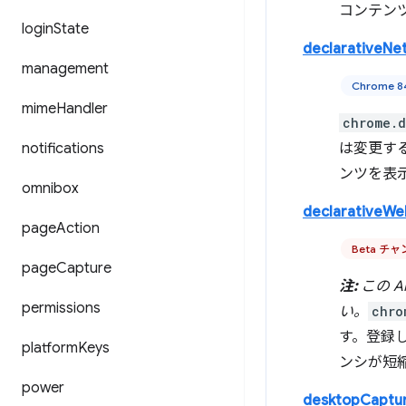
コンテン
login
State
declarativeNe
management
Chrome 
mime
Handler
chrome.d
notifications
は変更す
ンツを表
omnibox
declarativeW
page
Action
Beta チ
page
Capture
注:
この 
permissions
い。
chro
す。登録し
platform
Keys
ンシが短
power
desktopCaptu