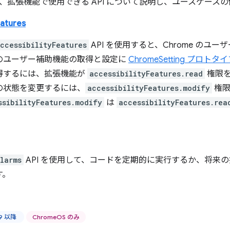
、拡張機能で使用できる API について説明し、ユースケース
eatures
ccessibilityFeatures
API を使用すると、Chrome のユ
のユーザー補助機能の取得と設定に
ChromeSetting プロトタ
得するには、拡張機能が
accessibilityFeatures.read
権限を
の状態を変更するには、
accessibilityFeatures.modify
権限
ssibilityFeatures.modify
は
accessibilityFeatures.rea
larms
API を使用して、コードを定期的に実行するか、将来
す。
59 以降
ChromeOS のみ