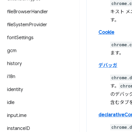
chrome.c
file
Browser
Handler
キスト 
す。
file
System
Provider
Cookie
font
Settings
chrome.c
gcm
ます。
history
デバッガ
i18n
chrome.
す。
chro
identity
のデバッグ
idle
含むタブ
declarativeCo
input
.
ime
chrome.d
instance
ID