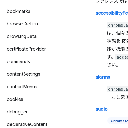
ファレンスでは
bookmarks
accessibilityF
browser
Action
chrome.a
は、個々
browsing
Data
状態を取
certificate
Provider
能が機能
す。
acce
commands
さい。
content
Settings
alarms
context
Menus
chrome.a
ールしま
cookies
audio
debugger
Chrome 
declarative
Content