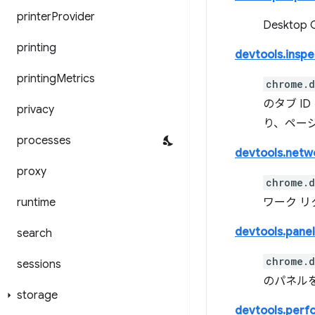
printer
Provider
Deskt
printing
devtools.insp
printing
Metrics
chrome.d
のタブ 
privacy
り、ペー
processes
devtools.netw
proxy
chrome.d
runtime
ワーク 
devtools.panel
search
chrome.d
sessions
のパネル
storage
devtools.perf