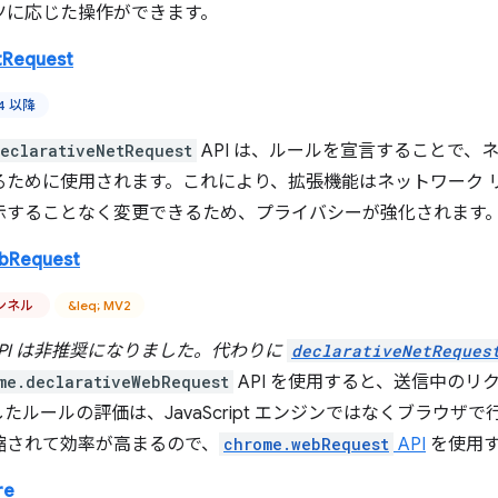
ツに応じた操作ができます。
tRequest
84 以降
eclarativeNetRequest
API は、ルールを宣言することで、
るために使用されます。これにより、拡張機能はネットワーク 
示することなく変更できるため、プライバシーが強化されます
ebRequest
ャンネル
&leq; MV2
API は非推奨になりました。代わりに
declarativeNetReques
me.declarativeWebRequest
API を使用すると、送信中の
たルールの評価は、JavaScript エンジンではなくブラウザ
縮されて効率が高まるので、
chrome.webRequest
API
を使用す
re