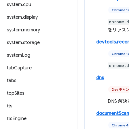
system
.
cpu
Chrome 
system
.
display
chrome.d
system
.
memory
をリッス
devtools.reco
system
.
storage
Chrome 
system
Log
chrome.d
tab
Capture
dns
tabs
Dev チャ
top
Sites
DNS 解
tts
documentScan
tts
Engine
Chrome 