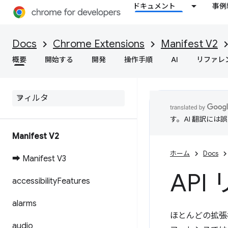
ドキュメント
事例
Docs
Chrome Extensions
Manifest V2
概要
開始する
開発
操作手順
AI
リファレ
す。AI 翻訳に
Manifest V2
ホーム
Docs
➡ Manifest V3
API
accessibility
Features
alarms
ほとんどの拡張機
audio