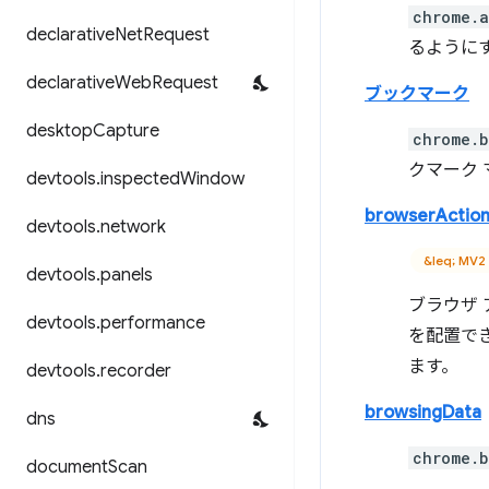
chrome.a
declarative
Net
Request
るようにす
declarative
Web
Request
ブックマーク
desktop
Capture
chrome.b
クマーク
devtools
.
inspected
Window
browserActio
devtools
.
network
&leq; MV2
devtools
.
panels
ブラウザ 
devtools
.
performance
を配置で
ます。
devtools
.
recorder
browsingData
dns
chrome.b
document
Scan