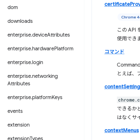
certificatePro
dom
Chrome 
downloads
この AP
enterprise
.
device
Attributes
使用でき
enterprise
.
hardware
Platform
コマンド
enterprise
.
login
Comma
とえば、
enterprise
.
networking
Attributes
contentSetting
enterprise
.
platform
Keys
chrome.c
できるか
events
はなくサ
extension
contextMenus
extension
Types