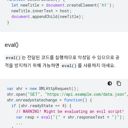
let
newTitle
=
document
.
createElement
(
'h1'
);
newTitle
.
innerText
=
host
;
document
.
appendChild
(
newTitle
);
}
eval(
)
eval()
는 전달된 코드를 실행하므로 악성일 수 있으므로 공
격을 방지하기 위해 가능하면
eval()
를 사용하지 마세요.
var
xhr
=
new
XMLHttpRequest
();
xhr
.
open
(
"GET"
,
"https://api.example.com/data.json"
xhr
.
onreadystatechange
=
function
()
{
if
(
xhr
.
readyState
==
4
)
{
// WARNING! Might be evaluating an evil script!
var
resp
=
eval
(
"("
+
xhr
.
responseText
+
")"
);
...