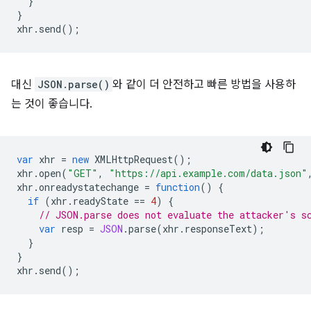
}
}
xhr
.
send
();
대신
JSON.parse()
와 같이 더 안전하고 빠른 방법을 사용하
는 것이 좋습니다.
var
xhr
=
new
XMLHttpRequest
();
xhr
.
open
(
"GET"
,
"https://api.example.com/data.json"
xhr
.
onreadystatechange
=
function
()
{
if
(
xhr
.
readyState
==
4
)
{
// JSON.parse does not evaluate the attacker's s
var
resp
=
JSON
.
parse
(
xhr
.
responseText
);
}
}
xhr
.
send
();