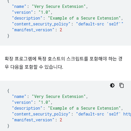
{
"name"
:
"Very Secure Extension"
,
"version"
:
"1.0"
,
"description"
:
"Example of a Secure Extension"
,
"content_security_policy"
:
"default-src 'self'"
"manifest_version"
:
2
}
확장 프로그램에 특정 호스트의 스크립트를 포함해야 하는 경
우 다음을 포함할 수 있습니다.
{
"name"
:
"Very Secure Extension"
,
"version"
:
"1.0"
,
"description"
:
"Example of a Secure Extension"
,
"content_security_policy"
:
"default-src 'self' htt
"manifest_version"
:
2
}