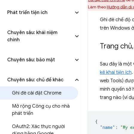
Làm theo
Hướng dẫn di 
Phát triển tiện ích
Ghi đè chế độ c
trên Windows ở
Chuyên sâu: khái niệm
chính
Trang chủ
,
Chuyên sâu: bảo mật
Sau đây là một 
kê khai tiện ích
.
Chuyên sâu: chủ đề khác
web Tools) được
minh quyền sở h
Ghi đè cài đặt Chrome
trang nào (ví d
Mở rộng Công cụ cho nhà
phát triển
{
OAuth2: Xác thực người
"name"
:
"My e
...
dùng bằng Google