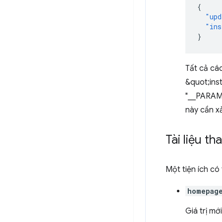
{
"upd
"ins
}
Tất cả cá
&quot;inst
"__PARAM_
này cần xả
Tài liệu t
Một tiện ích có
homepag
Giá trị mớ