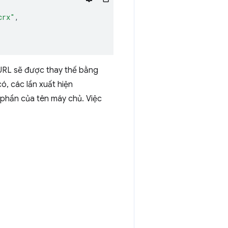
crx"
,
 URL sẽ được thay thế bằng
ó, các lần xuất hiện
 phần của tên máy chủ. Việc