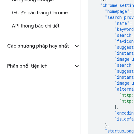
"chrome_settin
"homepage"
:
Ghi đè các trang Chrome
"search_prov
"name"
:
API thông báo chi tiết
"keyword
"search_
"favicon
Các phương pháp hay nhất
"suggest
"instant
"image_
"search_
Phân phối tiện ích
"suggest
"instant
"image_u
"alterna
"http:
"http:
],
"encodin
"is_defa
},
"startup_pag