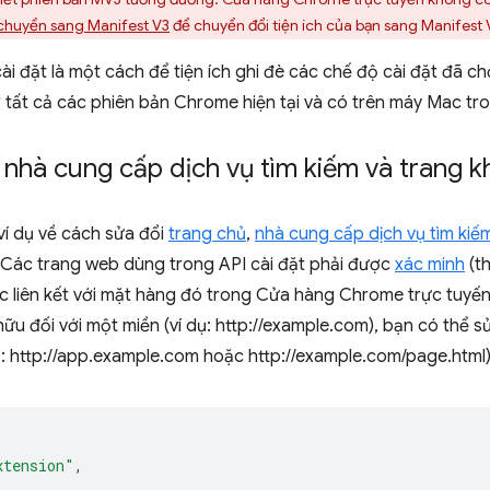
chuyển sang Manifest V3
để chuyển đổi tiện ích của bạn sang Manifest 
ài đặt là một cách để tiện ích ghi đè các chế độ cài đặt đã c
 tất cả các phiên bản Chrome hiện tại và có trên máy Mac tr
nhà cung cấp dịch vụ tìm kiếm và trang k
ví dụ về cách sửa đổi
trang chủ
,
nhà cung cấp dịch vụ tìm kiế
 Các trang web dùng trong API cài đặt phải được
xác minh
(th
 liên kết với mặt hàng đó trong Cửa hàng Chrome trực tuyến.
ữu đối với một miền (ví dụ: http://example.com), bạn có thể 
ụ: http://app.example.com hoặc http://example.com/page.html) 
xtension"
,