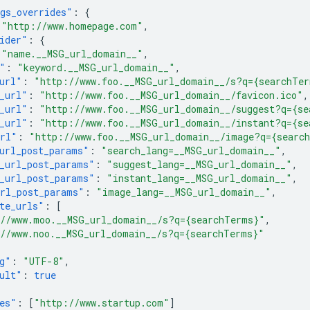
gs_overrides"
:
{
"http://www.homepage.com"
,
ider"
:
{
"name.__MSG_url_domain__"
,
"
:
"keyword.__MSG_url_domain__"
,
url"
:
"http://www.foo.__MSG_url_domain__/s?q={searchTe
_url"
:
"http://www.foo.__MSG_url_domain__/favicon.ico"
,
_url"
:
"http://www.foo.__MSG_url_domain__/suggest?q={se
_url"
:
"http://www.foo.__MSG_url_domain__/instant?q={se
url"
:
"http://www.foo.__MSG_url_domain__/image?q={searc
url_post_params"
:
"search_lang=__MSG_url_domain__"
,
_url_post_params"
:
"suggest_lang=__MSG_url_domain__"
,
_url_post_params"
:
"instant_lang=__MSG_url_domain__"
,
rl_post_params"
:
"image_lang=__MSG_url_domain__"
,
te_urls"
:
[
//www.moo.__MSG_url_domain__/s?q={searchTerms}"
,
//www.noo.__MSG_url_domain__/s?q={searchTerms}"
g"
:
"UTF-8"
,
ult"
:
true
es"
:
[
"http://www.startup.com"
]