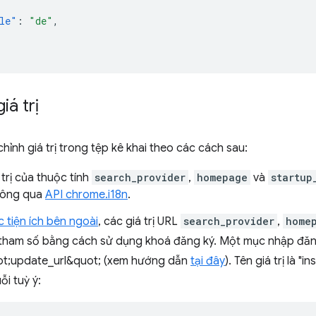
le"
:
"de"
,
iá trị
chỉnh giá trị trong tệp kê khai theo các cách sau:
 trị của thuộc tính
search_provider
,
homepage
và
startup
hông qua
API chrome.i18n
.
c tiện ích bên ngoài
, các giá trị URL
search_provider
,
home
tham số bằng cách sử dụng khoá đăng ký. Một mục nhập đăn
t;update_url&quot; (xem hướng dẫn
tại đây
). Tên giá trị là "i
ỗi tuỳ ý: