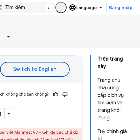
/
Đăng nhập
Trên trang
này
Trang chủ,
nhà cung
 ích không cho bạn không?
cấp dịch vụ
tìm kiếm và
trang khởi
động
Tuỳ chỉnh giá
ài viết
Manifest V3 – Ghi đè các chế độ
trị
 chấp nhận tiện ích Manifest V2 nữa.