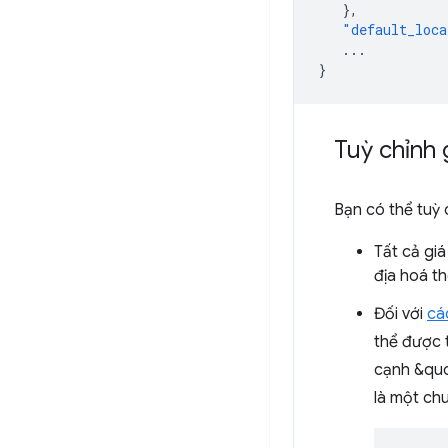
},
"default_loca
...
}
Tuỳ chỉnh g
Bạn có thể tuỳ 
Tất cả giá
địa hoá t
Đối với
cá
thể được 
cạnh &quo
là một chu