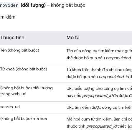
provider
(đối tượng)
– không bắt buộc
ìm kiếm
Thuộc tính
Mô tả
Tên
(không bắt buộc)
Tên của công cụ tìm kiếm mà người 
thể được bỏ qua nếu
prepopulated_
Từ khoá
(không bắt buộc)
Từ khoá trên thanh địa chỉ cho công
được bỏ qua nếu
prepopulated_id
đ
(không bắt buộc)
biểu tượng
URL biểu tượng cho công cụ tìm kiế
trang web_url
này nếu
prepopulated_id
đã được đ
search_url
URL tìm kiếm được công cụ tìm kiế
(không bắt buộc)
mã hoá
Mã hoá cụm từ tìm kiếm. Bạn chỉ có
thuộc tính
prepopulated_id
thiết lập