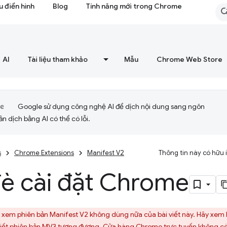
 điển hình
Blog
Tính năng mới trong Chrome
AI
Tài liệu tham khảo
Mẫu
Chrome Web Store
Google sử dụng công nghệ AI để dịch nội dung sang ngôn
ản dịch bằng AI có thể có lỗi.
s
Chrome Extensions
Manifest V2
Thông tin này có hữu
đè cài đặt Chrome
xem phiên bản Manifest V2 không dùng nữa của bài viết này. Hãy xem b
iết phiên bản MV3 tương đương. Cửa hàng Chrome trực tuyến không còn