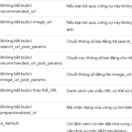
(không bắt buộc)
Nếu bạn bỏ qua, công cụ này không 
recommended_url
(không bắt buộc)
image_url
Nếu bạn bỏ qua, công cụ này không 
ảnh.
(không bắt buộc)
Chuỗi thông số bài đăng tới search_
search_url_post_params
(không bắt buộc)
Chuỗi các thông số bài đăng cho tớ
recommended_url_post_params
(không bắt buộc)
Chuỗi thông số đăng lên image_url
image_url_post_params
(không bắt buộc)
thay thế_URL
Danh sách các mẫu URL có thể sử dụ
(không bắt buộc)
Mã nhận dạng của công cụ tìm kiế
prepersonalized_id
is_default
Chỉ định xem có nên đặt nhà cung 
cấp dịch vụ mặc định hay không.