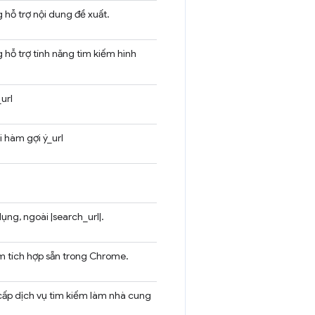
hỗ trợ nội dung đề xuất.
hỗ trợ tính năng tìm kiếm hình
url
i hàm gợi ý_url
ng, ngoài |search_url|.
m tích hợp sẵn trong Chrome.
cấp dịch vụ tìm kiếm làm nhà cung