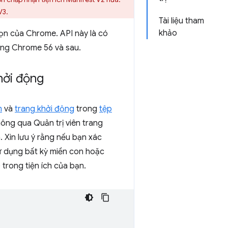
V3.
Tài liệu tham
khảo
họn của Chrome. API này là có
ong Chrome 56 và sau.
hởi động
m
và
trang khởi động
trong
tệp
ông qua Quản trị viên trang
 Xin lưu ý rằng nếu bạn xác
sử dụng bất kỳ miền con hoặc
trong tiện ích của bạn.