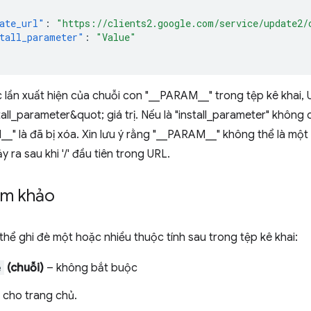
ate_url"
:
"https://clients2.google.com/service/update2/
tall_parameter"
:
"Value"
c lần xuất hiện của chuỗi con "__PARAM__" trong tệp kê khai,
all_parameter&quot; giá trị. Nếu là "install_parameter" không c
_" là đã bị xóa. Xin lưu ý rằng "__PARAM__" không thể là một
y ra sau khi '/' đầu tiên trong URL.
ham khảo
 thể ghi đè một hoặc nhiều thuộc tính sau trong tệp kê khai:
e
(chuỗi)
– không bắt buộc
i cho trang chủ.