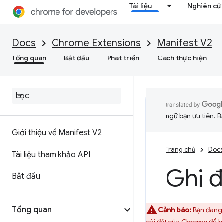
Tài liệu
Nghiên cứu
Docs
Chrome Extensions
Manifest V2
Tổng quan
Bắt đầu
Phát triển
Cách thực hiện
ngữ bạn ưu tiên. B
Giới thiệu về Manifest V2
Trang chủ
Doc
Tài liệu tham khảo API
Ghi 
Bắt đầu
Tổng quan
Cảnh báo:
Bạn đang 
cài đặt của Chrome
để b