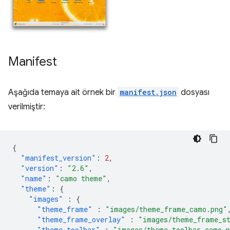
Manifest
Aşağıda temaya ait örnek bir
manifest.json
dosyası
verilmiştir:
{
"manifest_version"
:
2
,
"version"
:
"2.6"
,
"name"
:
"camo theme"
,
"theme"
:
{
"images"
:
{
"theme_frame"
:
"images/theme_frame_camo.png"
"theme_frame_overlay"
:
"images/theme_frame_s
"theme_toolbar"
:
"images/theme_toolbar_camo.