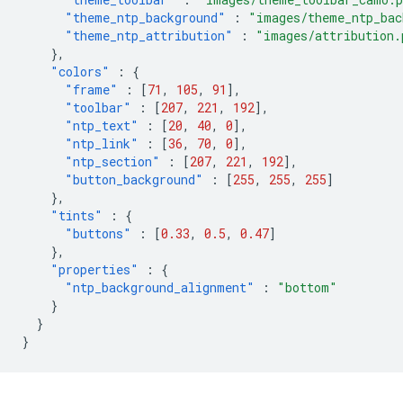
"theme_ntp_background"
:
"images/theme_ntp_bac
"theme_ntp_attribution"
:
"images/attribution.
},
"colors"
:
{
"frame"
:
[
71
,
105
,
91
],
"toolbar"
:
[
207
,
221
,
192
],
"ntp_text"
:
[
20
,
40
,
0
],
"ntp_link"
:
[
36
,
70
,
0
],
"ntp_section"
:
[
207
,
221
,
192
],
"button_background"
:
[
255
,
255
,
255
]
},
"tints"
:
{
"buttons"
:
[
0.33
,
0.5
,
0.47
]
},
"properties"
:
{
"ntp_background_alignment"
:
"bottom"
}
}
}