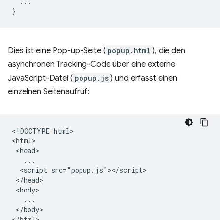
...
}
Dies ist eine Pop-up-Seite (
popup.html
), die den
asynchronen Tracking-Code über eine externe
JavaScript-Datei (
popup.js
) und erfasst einen
einzelnen Seitenaufruf:
<!DOCTYPE html>

<html>

 <head>

   ...

  <script src="popup.js"></script>

 </head>

 <body>

   ...

 </body>
