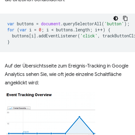
var
buttons
=
document
.
querySelectorAll
(
'button'
);
for
(
var
i
=
0
;
i
 < 
buttons
.
length
;
i
++
)
{
buttons
[
i
].
addEventListener
(
'click'
,
trackButtonCl
}
Auf der Übersichtsseite zum Ereignis-Tracking in Google
Analytics sehen Sie, wie oft jede einzelne Schaltfläche
angeklickt wird: