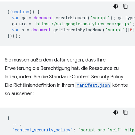
(
function
()
{
var
ga
=
document
.
createElement
(
'script'
);
ga
.
type
ga
.
src
=
'https://ssl.google-analytics.com/ga.js'
;
var
s
=
document
.
getElementsByTagName
(
'script'
)[
0
})();
Sie müssen außerdem dafür sorgen, dass Ihre
Erweiterung die Berechtigung hat, die Ressource zu
laden, indem Sie die Standard-Content Security Policy.
Die Richtliniendefinition in Ihrem
manifest.json
könnte
so aussehen:
{
...
,
"content_security_policy"
:
"script-src 'self' http