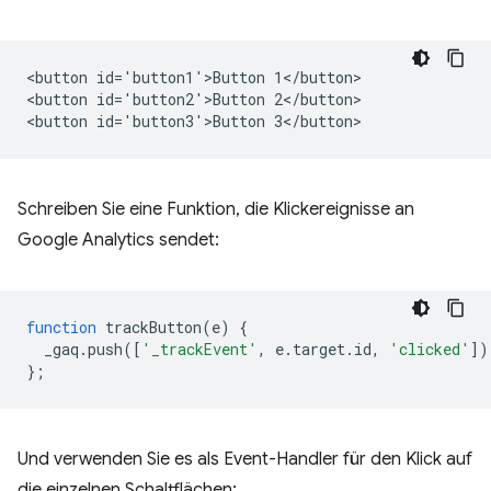
<button id='button1'>Button 1</button>

<button id='button2'>Button 2</button>

Schreiben Sie eine Funktion, die Klickereignisse an
Google Analytics sendet:
function
trackButton
(
e
)
{
_gaq
.
push
([
'_trackEvent'
,
e
.
target
.
id
,
'clicked'
])
};
Und verwenden Sie es als Event-Handler für den Klick auf
die einzelnen Schaltflächen: