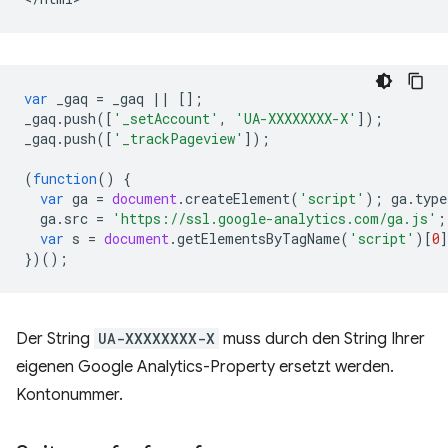
var
_gaq
=
_gaq
||
[];
_gaq
.
push
([
'_setAccount'
,
'UA-XXXXXXXX-X'
]);
_gaq
.
push
([
'_trackPageview'
]);
(
function
()
{
var
ga
=
document
.
createElement
(
'script'
);
ga
.
type
ga
.
src
=
'https://ssl.google-analytics.com/ga.js'
;
var
s
=
document
.
getElementsByTagName
(
'script'
)[
0
})();
Der String
UA-XXXXXXXX-X
muss durch den String Ihrer
eigenen Google Analytics-Property ersetzt werden.
Kontonummer.