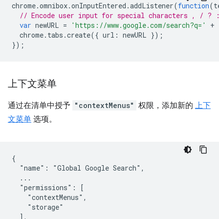
chrome
.
omnibox
.
onInputEntered
.
addListener
(
function
(
t
// Encode user input for special characters , / ? 
var
newURL
=
'https://www.google.com/search?q='
+
chrome
.
tabs
.
create
({
url
:
newURL
});
});
上下文菜单
通过在清单中授予
"contextMenus"
权限，添加新的
上下
文菜单
选项。
{

  "name": "Global Google Search",

  ...

  "permissions": [

    "contextMenus",

    "storage"

  ],
