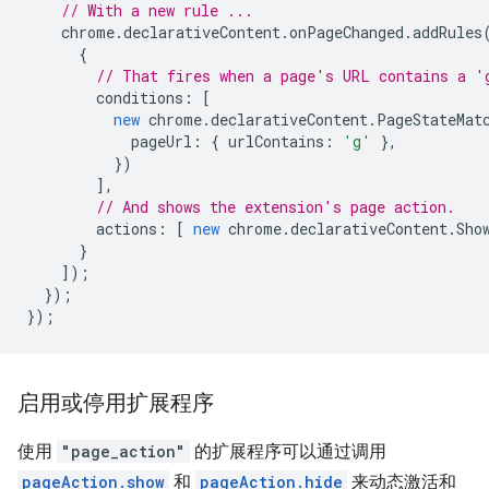
// With a new rule ...
chrome
.
declarativeContent
.
onPageChanged
.
addRules
{
// That fires when a page's URL contains a '
conditions
:
[
new
chrome
.
declarativeContent
.
PageStateMat
pageUrl
:
{
urlContains
:
'g'
},
})
],
// And shows the extension's page action.
actions
:
[
new
chrome
.
declarativeContent
.
Sho
}
]);
});
});
启用或停用扩展程序
使用
"page_action"
的扩展程序可以通过调用
pageAction.show
和
pageAction.hide
来动态激活和