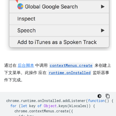
通过在
后台脚本
中调用
contextMenus.create
来创建上
下文菜单。此操作 应在
runtime.onInstalled
监听器事
件下完成。
chrome
.
runtime
.
onInstalled
.
addListener
(
function
()
{
for
(
let
key
of
Object
.
keys
(
kLocales
))
{
chrome
.
contextMenus
.
create
({