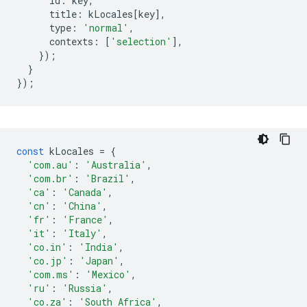
id
:
key
,
title
:
kLocales
[
key
],
type
:
'normal'
,
contexts
:
[
'selection'
],
});
}
});
const
kLocales
=
{
'com.au'
:
'Australia'
,
'com.br'
:
'Brazil'
,
'ca'
:
'Canada'
,
'cn'
:
'China'
,
'fr'
:
'France'
,
'it'
:
'Italy'
,
'co.in'
:
'India'
,
'co.jp'
:
'Japan'
,
'com.ms'
:
'Mexico'
,
'ru'
:
'Russia'
,
'co.za'
:
'South Africa'
,