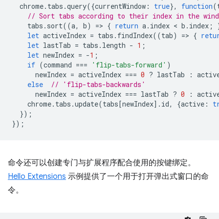
chrome
.
tabs
.
query
({
currentWindow
:
true
},
function
(
// Sort tabs according to their index in the wind
tabs
.
sort
((
a
,
b
)
=
>
{
return
a
.
index
 < 
b
.
index
;
let
activeIndex
=
tabs
.
findIndex
((
tab
)
=
>
{
retu
let
lastTab
=
tabs
.
length
-
1
;
let
newIndex
=
-
1
;
if
(
command
===
'flip-tabs-forward'
)
newIndex
=
activeIndex
===
0
?
lastTab
:
activ
else
// 'flip-tabs-backwards'
newIndex
=
activeIndex
===
lastTab
?
0
:
activ
chrome
.
tabs
.
update
(
tabs
[
newIndex
].
id
,
{
active
:
t
});
});
命令还可以创建专门与扩展程序配合使用的按键绑定。
Hello Extensions
示例提供了一个用于打开弹出式窗口的命
令。