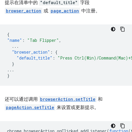
提示在清单中的
"default_title"
字段
browser_action
或
page_action
中注册。
{
"name"
:
"Tab Flipper"
,
...
"browser_action"
:
{
"default_title"
:
"Press Ctrl(Win)/Command(Mac)+
}
...
}
还可以通过调用
browserAction.setTitle
和
pageAction.setTitle
来设置或更新提示。
chrome
.
browserAction
.
onClicked
.
addListener
(
function
(