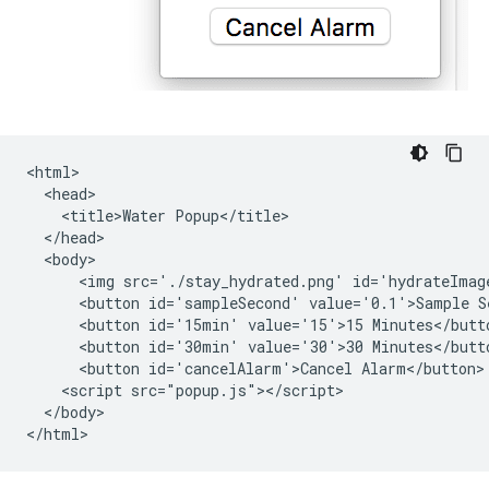
<html>

  <head>

    <title>Water Popup</title>

  </head>

  <body>

      <img src='./stay_hydrated.png' id='hydrateImage
      <button id='sampleSecond' value='0.1'>Sample Se
      <button id='15min' value='15'>15 Minutes</butto
      <button id='30min' value='30'>30 Minutes</butto
      <button id='cancelAlarm'>Cancel Alarm</button>

    <script src="popup.js"></script>

  </body>
