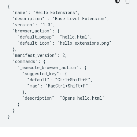
{

  "name": "Hello Extensions",

  "description" : "Base Level Extension",

  "version": "1.0",

  "browser_action": {

    "default_popup": "hello.html",

    "default_icon": "hello_extensions.png"

  },

  "manifest_version": 2,

  "commands": {

    "_execute_browser_action": {

      "suggested_key": {

        "default": "Ctrl+Shift+F",

        "mac": "MacCtrl+Shift+F"

      },

      "description": "Opens hello.html"

    }

  }
