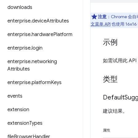
downloads
注意
：Chrome 
enterprise
.
device
Attributes
文菜单 API
也使用 16x
enterprise
.
hardware
Platform
示例
enterprise
.
login
如需试用此 AP
enterprise
.
networking
Attributes
类型
enterprise
.
platform
Keys
events
Default
Sugg
extension
建议结果。
extension
Types
属性
file
Browser
Handler