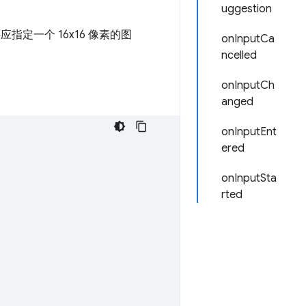
uggestion
指定一个 16x16 像素的图
onInputCa
ncelled
onInputCh
anged
onInputEnt
ered
onInputSta
rted