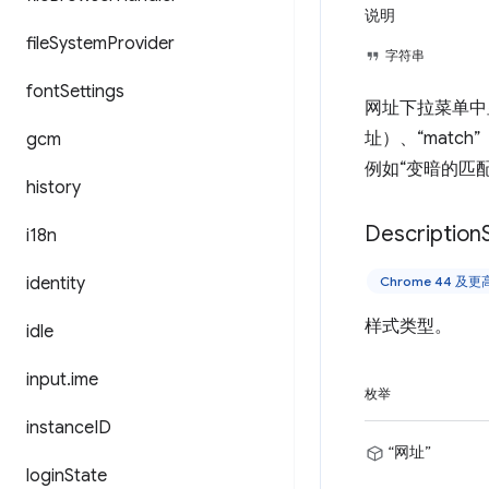
说明
file
System
Provider
字符串
font
Settings
网址下拉菜单中
址）、“mat
gcm
例如“变暗的匹配
history
Description
i18n
identity
Chrome 44 及
样式类型。
idle
input
.
ime
枚举
instance
ID
“网址”
login
State