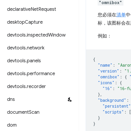
"omnibox"
declarative
Net
Request
您必须在
清单
中
desktop
Capture
标，该图标会在
devtools
.
inspected
Window
例如：
devtools
.
network
{
devtools
.
panels
"name"
:
"Aaro
"version"
:
"1
devtools
.
performance
"omnibox"
:
{
"icons"
:
{
devtools
.
recorder
"16"
:
"16-f
},
dns
"background"
:
"persistent"
"scripts"
:
document
Scan
}
}
dom