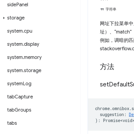
side
Panel
字符串
storage
网址下拉菜单中
system
.
cpu
址）、“mat
例如，调暗的匹
system
.
display
stackoverflow.
system
.
memory
方法
system
.
storage
system
Log
set
Default
S
tab
Capture
chrome
.
omnibox
.
s
tab
Groups
suggestion
:
De
)
:
Promise<void
tabs