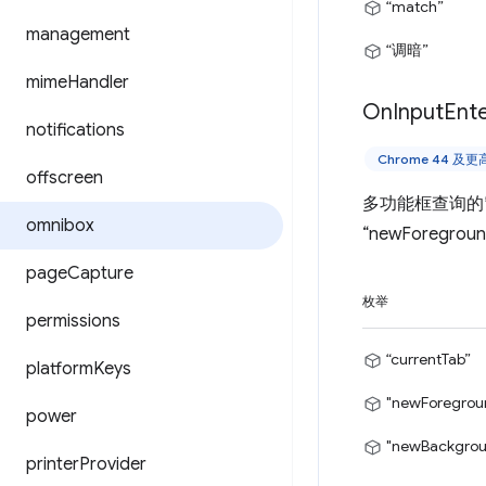
“match”
management
“调暗”
mime
Handler
On
Input
Ent
notifications
Chrome 44 及
offscreen
多功能框查询的
omnibox
“newForeg
page
Capture
枚举
permissions
“currentTab”
platform
Keys
"newForegrou
power
"newBackgrou
printer
Provider