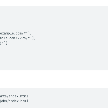
example.com/*"],

mple.com/???s/*"],

js"]

rts/index.html

jobs/index.html