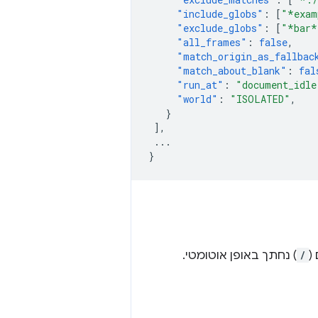
"include_globs"
:
[
"*exam
"exclude_globs"
:
[
"*bar*
"all_frames"
:
false
,
"match_origin_as_fallbac
"match_about_blank"
:
fal
"run_at"
:
"document_idle
"world"
:
"ISOLATED"
,
}
],
...
}
(
/
) נחתך באופן אוטומטי.