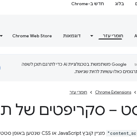
בלוג
חדש ב-Chrome
A
חומרי עזר
דוגמאות
Chrome Web Store
‫Google משתמשת בטכנולוגיית AI כדי לתרגם תוכן לשפה
ומים כאלו עשויות להיות שגיאות.
Chrome Extensions
חומרי עזר
ט – סקריפטים של תו
"content_sc
מציין קובץ JavaScript או CSS