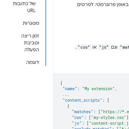
של כתובות
באופן פרוגרמטי. לפרטים
URL
מסגרות
זמן ריצה
וסביבת
"ma
וגם
"js"
או
"css"
.
הפעלה
דוגמה
{
"name"
:
"My extension"
,
...
"content_scripts"
:
[
{
"matches"
:
[
"https://*.
"css"
:
[
"my-styles.css"
]
"js"
:
[
"content-script.j
"exclude_matches"
:
[
"*:/