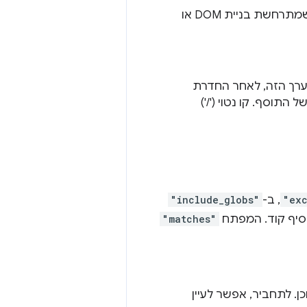
. מערך של נתיבי קובצי CSS, שהוחדרו לפי הסדר של המערך הזה ולפני שמתרחשת בניית DOM או
 מופיעים במערך הזה, לאחר החדרת
ל התוסף. קו נטוי ('/')
"ex
, ב-
"include_globs"
"matches"
יפטים של התוכן. לתחביר, אפשר לעיין