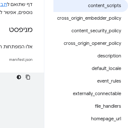
דף שתואם ל
תבנית
content
_
scripts
נוספים, אפשר ל
cross
_
origin
_
embedder
_
policy
מניפסט
content
_
security
_
policy
cross
_
origin
_
opener
_
policy
אלו המפתחות ה
description
manifest.json
default
_
locale
event
_
rules
externally
_
connectable
file
_
handlers
homepage
_
url