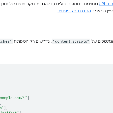
 URL
מסוימת. תוספים יכולים גם להחדיר סקריפטים של תוכן 
עיין במאמר
החדרת סקריפטים
.
נתמכים של
"content_scripts"
. נדרשים רק המפתח
tches"
example.com/*"
],
,
s"
],
/*/*foo*"
],