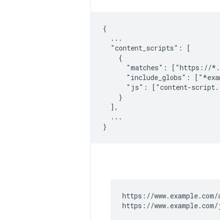
{

  ...

  "content_scripts": [

    {

      "matches": ["https://*.
      "include_globs": ["*exa
      "js": ["content-script.
    }

  ],

  ...

https://www.example.com/a
https://www.example.com/