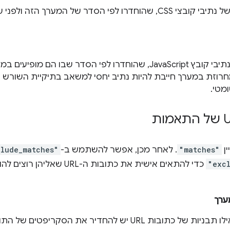
. מערך נתיבי קובץ JavaScript, שהוחדרו לפי הסדר שבו הם
CSS. כל מחרוזת במערך חייבת להיות נתיב יחסי למשאב בתיקיית השורש ש
מטי.
ן
"matches"
. לאחר מכן, אפשר להשתמש ב-
clude_matches"
"exc
כדי להתאים אישית את כתובות ה-URL שאליהן רוצים להוסיף קוד. המפתח
ערך
. מציינת לאילו תבניות של כתובות URL יש להחדיר את הסקר