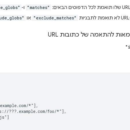
"matches"
ו-
de_globs"
"exclude_matches"
או
ude_globs"
גמאות להתאמה של כתובות URL
"
example.com/*"],

s://???.example.com/foo/*"],

js"]
