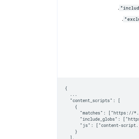
.
"inclu
.
"excl
{

  ...

  "content_scripts": [

    {

      "matches": ["https://*.
      "include_globs": ["http
      "js": ["content-script.
    }

  ],
