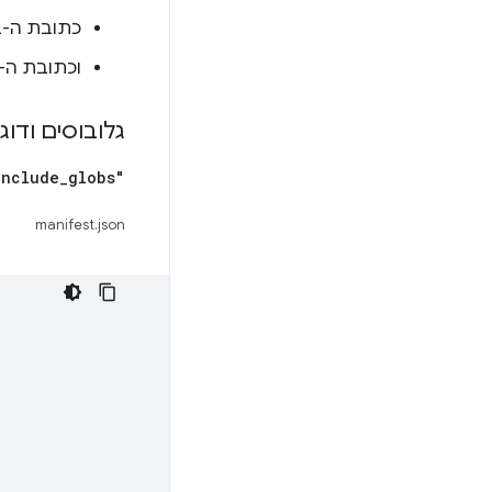
כתובת ה-URL שלו תואמת לכל הדפוסים הבאים:
וכתובת ה-URL לא תואמת לתבניות
גלובוסים ודו
include
_
globs"
manifest.json