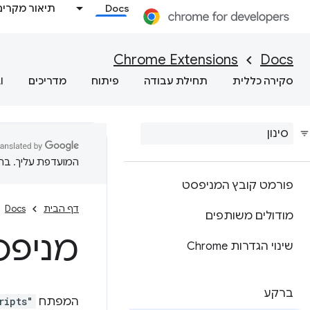
Docs
תיאור מקרים
Chrome Extensions
Docs
סקירה כללית
תחילת עבודה
פיתוח
מדריכים
I
המועדפת עליך. בתרג
פורמט קובץ המניפסט
דף הבית
Docs
מודולים משותפים
מניפס
שינוי הגדרות Chrome
ברקע
המפתח
ripts"