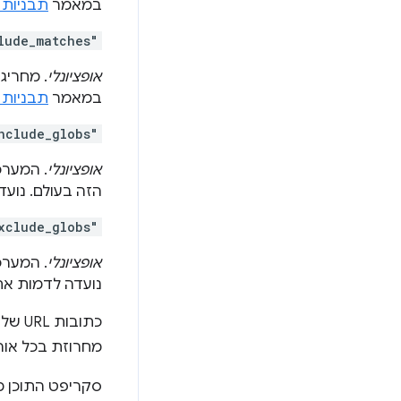
במאמר
תבניות
lude_matches"
אופציונלי
במאמר
תבניות
nclude_globs"
אופציונלי
הזה בעולם. נוע
xclude_globs"
אופציונלי
נועדה לדמות א
כתובות URL של Glob הן כתובות שמכילות "תווים כלליים לחיפוש"
מחרוזת בכל אורך
סקריפט התוכן מ