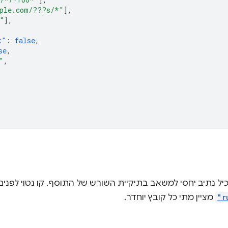
ple.com/???s/*"
],
"
],
k"
:
false
,
se
,
"
,
כיל נתיב יחסי למשאב בתיקיית השורש של התוסף. קו נטוי לפנים 
"r
מציין מתי כל קובץ יוחדר.