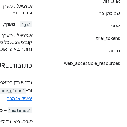
ארגז חול
אופציונלי
עיבוד דפים.
שם מקוצר
"js"
– מערך,
אחסון
אופציונלי
trial
_
tokens
קובצי 
נחתך באופן אוטו
גרסה
web
_
accessible
_
resources
כתובות URL של התאמות
נדרש רק המאפיי
וב-
lude_globs"
יפעיל אזהרה
.
"matches"
– מ
חובה