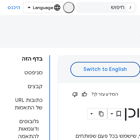
/
היכנס
בדף הזה
מניפסט
קבצים
המידע עזר לך?
כתובות URL
כן
של התאמות
גלובוסים
ודוגמאות
 שנטען באופן סטטי, שישמש בכל פעם שפותחים
להתאמה