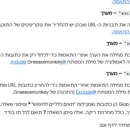
 התאמה
.
"exc
– מערך
. מחריגה את תבניות ה-URL שבהן יש להחדיר את סקריפטים של
 התאמה
.
"i
– מערך
דה לאמולציה של מילת המפתח
@include
Greeasemonkey.
"e
– מערך
. המערכת מח
ת מילת המפתח
@Exclude
(החרגה) של Graeasemonkey.
*
וסימני שאלה.
, כולל מחרוזת ריקה, ואילו סימן השאלה
?
תואם לכל תו בודד.
וחדר לדף אם: