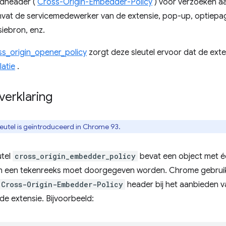
dheader (
Cross-Origin-Embedder-Policy
) voor verzoeken a
mvat de servicemedewerker van de extensie, pop-up, optiepag
iebron, enz.
ss_origin_opener_policy
zorgt deze sleutel ervoor dat de ext
latie
.
 verklaring
eutel is geïntroduceerd in Chrome 93.
utel
cross_origin_embedder_policy
bevat een object met 
 een tekenreeks moet doorgegeven worden. Chrome gebruikt
Cross-Origin-Embedder-Policy
header bij het aanbieden 
e extensie. Bijvoorbeeld: