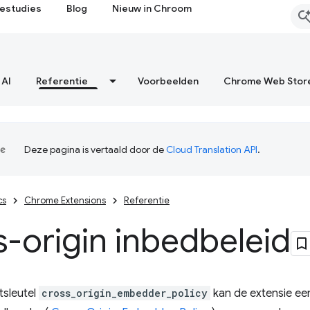
estudies
Blog
Nieuw in Chroom
 AI
Referentie
Voorbeelden
Chrome Web Stor
Deze pagina is vertaald door de
Cloud Translation API
.
cs
Chrome Extensions
Referentie
-origin inbedbeleid
tsleutel
cross_origin_embedder_policy
kan de extensie e