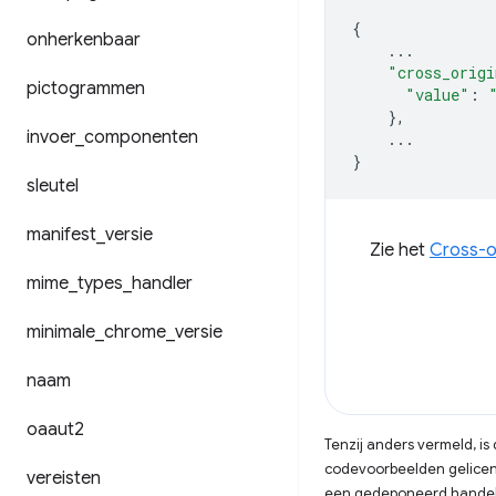
{
onherkenbaar
...
"cross_origi
pictogrammen
"value"
:
},
invoer
_
componenten
...
}
sleutel
manifest
_
versie
Zie het
Cross-or
mime
_
types
_
handler
minimale
_
chrome
_
versie
naam
oaaut2
Tenzij anders vermeld, i
codevoorbeelden gelicen
vereisten
een gedeponeerd handels