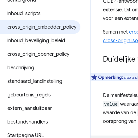
achtergrond
COEP-antwoor
extensie. Dit o
inhoud
_
scripts
voor een extens
cross
_
origin
_
embedder
_
policy
Samen met
cro
inhoud
_
beveiliging
_
beleid
cross-origin iso
cross
_
origin
_
opener
_
policy
Duidelijke
beschrijving
Opmerking:
deze sl
standaard
_
landinstelling
gebeurtenis
_
regels
De manifestsle
value
waaraan
extern
_
aansluitbaar
waarde van de
oorsprong van d
bestandshandlers
Startpagina URL