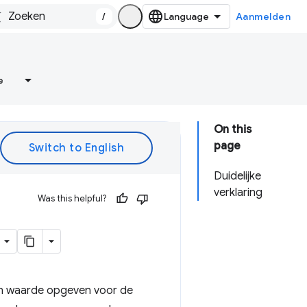
/
Aanmelden
e
On this
page
Duidelijke
verklaring
Was this helpful?
en waarde opgeven voor de