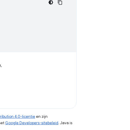
.
ibution 4.0-licentie
en zijn
het
Google Developers-sitebeleid
. Java is