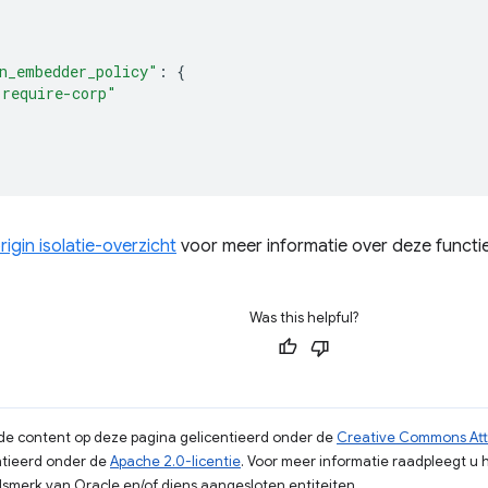
n_embedder_policy"
:
{
"require-corp"
igin isolatie-overzicht
voor meer informatie over deze functie
Was this helpful?
s de content op deze pagina gelicentieerd onder de
Creative Commons Attr
tieerd onder de
Apache 2.0-licentie
. Voor meer informatie raadpleegt u 
merk van Oracle en/of diens aangesloten entiteiten.