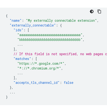
{
"name"
:
"My externally connectable extension"
,
"externally_connectable"
:
{
"ids"
:
[
"aaaaaaaaaaaaaaaaaaaaaaaaaaaaaaaa"
,
"bbbbbbbbbbbbbbbbbbbbbbbbbbbbbbbb"
,
...
],
// If this field is not specified, no web pages c
"matches"
:
[
"https://*.google.com/*"
,
"*://*.chromium.org/*"
,
...
],
"accepts_tls_channel_id"
:
false
},
...
}