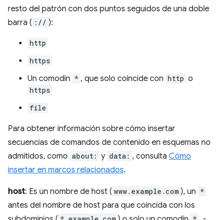
resto del patrón con dos puntos seguidos de una doble
barra (
://
):
http
https
Un comodín
*
, que solo coincide con
http
o
https
file
Para obtener información sobre cómo insertar
secuencias de comandos de contenido en esquemas no
admitidos, como
about:
y
data:
, consulta
Cómo
insertar en marcos relacionados
.
host
: Es un nombre de host (
www.example.com
), un
*
antes del nombre de host para que coincida con los
subdominios (
*.example.com
) o solo un comodín
*
. -