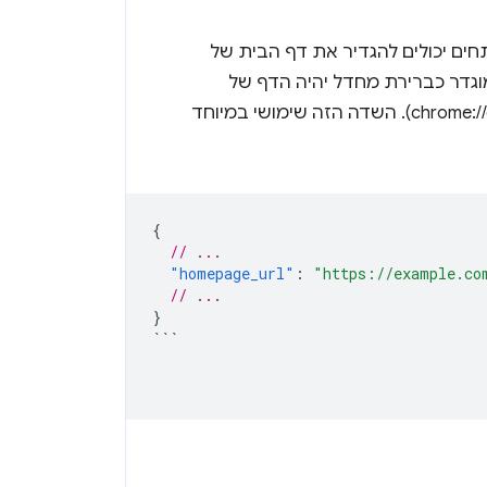
 URL חוקית של דף הבית. מפתחים יכולים להגדיר את דף הבית של
גדר כברירת מחדל יהיה הדף של
התוסף בחנות האינטרנט של Chrome, שמופיע בדף ניהול התוספים (chrome://extensions). השדה הזה שימושי במיוחד
{
// ...
"homepage_url"
:
"https://example.co
// ...
}
```