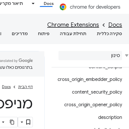
Docs
תיאור מקרים
פורמט קובץ המניפסט
מודולים משותפים
Chrome Extensions
Docs
סקירה כללית
תחילת עבודה
פיתוח
מדריכים
I
שינוי הגדרות Chrome
ברקע
content
_
scripts
בתרגומים כאלו עשוי
cross
_
origin
_
embedder
_
policy
דף הבית
Docs
content
_
security
_
policy
מניפסט – 
cross
_
origin
_
opener
_
policy
description