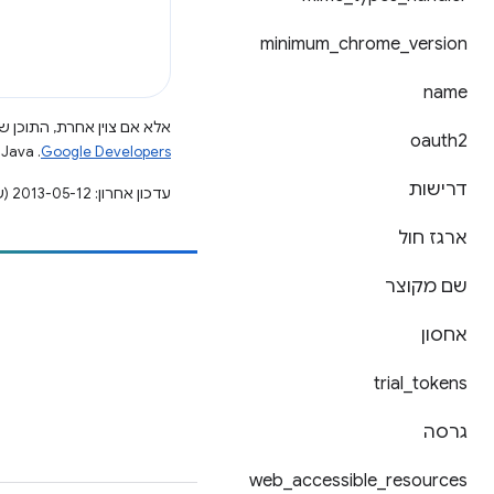
minimum
_
chrome
_
version
name
אלא אם צוין אחרת, התוכן של
oauth2
Google Developers‏
.‏ Java הוא סימן מסחרי רשום של חברת Oracle ו/או של השותפים העצמאיים שלה.
דרישות
עדכון אחרון: 2013-05-12 (שעון UTC).
ארגז חול
שם מקוצר
הוספת תוכן
דיווח על באג
אחסון
ראה נושאים פתוחים
trial
_
tokens
גרסה
web
_
accessible
_
resources