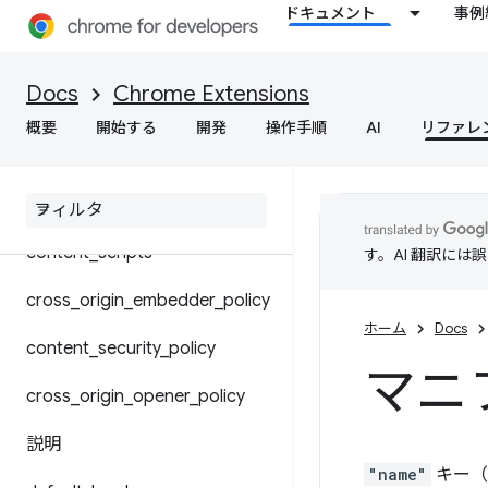
ドキュメント
事例
マニフェスト ファイル形式
共有モジュール
Docs
Chrome Extensions
概要
開始する
開発
操作手順
AI
リファレ
Chrome 設定のオーバーライド
background
content
_
scripts
す。AI 翻訳に
cross
_
origin
_
embedder
_
policy
ホーム
Docs
content
_
security
_
policy
マニ
cross
_
origin
_
opener
_
policy
説明
"name"
キー（