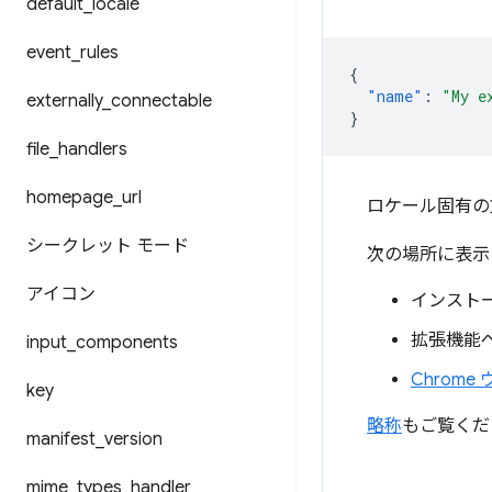
default
_
locale
event
_
rules
{
"name"
:
"My e
externally
_
connectable
}
file
_
handlers
homepage
_
url
ロケール固有の
シークレット モード
次の場所に表示
アイコン
インスト
拡張機能ページ
input
_
components
Chrome
key
略称
もご覧くだ
manifest
_
version
mime
_
types
_
handler