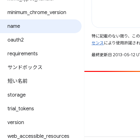
minimum
_
chrome
_
version
name
特に記載のない限り、こ
oauth2
センス
により使用許諾さ
requirements
最終更新日 2013-05-12 
サンドボックス
短い名前
投稿
バグを報告
storage
未解決の問題を見る
trial
_
tokens
version
web
_
accessible
_
resources