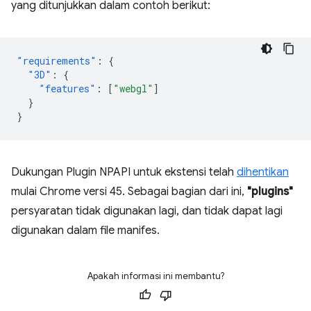
yang ditunjukkan dalam contoh berikut:
"requirements"
:
{
"3D"
:
{
"features"
:
[
"webgl"
]
}
}
Dukungan Plugin NPAPI untuk ekstensi telah
dihentikan
mulai Chrome versi 45. Sebagai bagian dari ini,
"plugins"
persyaratan tidak digunakan lagi, dan tidak dapat lagi
digunakan dalam file manifes.
Apakah informasi ini membantu?