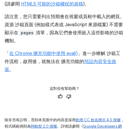
(請參閱
HTML5 可能的沙箱權杖的規格
)。
請注意，您只需要列出預期會在視窗或頁框中載入的網頁。
資源 沙箱頁面 (例如樣式表或 JavaScript 來源檔案) 不需要
顯示在
pages
清單，因為它們會使用嵌入這些影格的沙箱
機制。
「
在 Chrome 擴充功能中使用 eval()
」進一步瞭解 沙箱工
作流程，啟用後，就無法在 擴充功能的
預設內容安全政
策
。
這對你有幫助嗎？
除非另有註明，否則本頁面中的內容是採用
創用 CC 姓名標示 4.0 授權
，
程式碼範例則為
阿帕契 2.0 授權
。詳情請參閱《
Google Developers 網