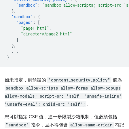
"sandbox"
:
"sandbox allow-scripts; script-src 's
},
"sandbox"
:
{
"pages"
:
[
"page1.html"
,
"directory/page2.html"
]
},
...
}
如未指定，則預設的
"content_security_policy"
值為
sandbox allow-scripts allow-forms allow-popups
allow-modals; script-src 'self' 'unsafe-inline'
'unsafe-eval'; child-src 'self';
。
您可以指定 CSP 值，進一步限製沙箱限制，但必須包括
"sandbox"
指令，且不得包含
allow-same-origin
符記