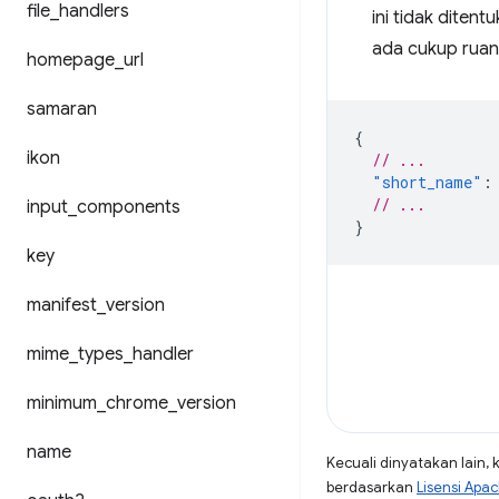
file
_
handlers
ini tidak ditent
ada cukup ruan
homepage
_
url
samaran
{
ikon
// ...
"short_name"
:
// ...
input
_
components
}
key
manifest
_
version
mime
_
types
_
handler
minimum
_
chrome
_
version
name
Kecuali dinyatakan lain, 
berdasarkan
Lisensi Apa