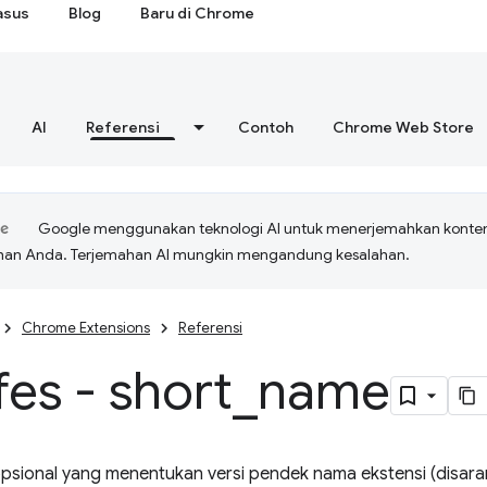
asus
Blog
Baru di Chrome
AI
Referensi
Contoh
Chrome Web Store
Google menggunakan teknologi AI untuk menerjemahkan konte
ihan Anda. Terjemahan AI mungkin mengandung kesalahan.
Chrome Extensions
Referensi
es - short
_
name
psional yang menentukan versi pendek nama ekstensi (disaran