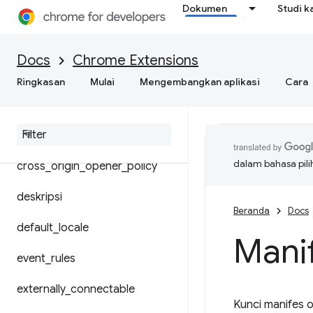
Dokumen
Studi k
latar belakang
Docs
Chrome Extensions
content_scripts
Ringkasan
Mulai
Mengembangkan aplikasi
Cara
cross
_
origin
_
embedder
_
policy
content
_
security
_
policy
dalam bahasa pil
cross
_
origin
_
opener
_
policy
deskripsi
Beranda
Docs
default
_
locale
Manif
event
_
rules
externally
_
connectable
Kunci manifes o