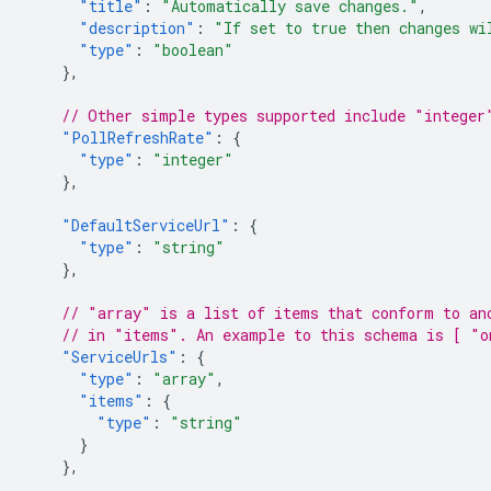
"title"
:
"Automatically save changes."
,
"description"
:
"If set to true then changes wi
"type"
:
"boolean"
},
// Other simple types supported include "integer
"PollRefreshRate"
:
{
"type"
:
"integer"
},
"DefaultServiceUrl"
:
{
"type"
:
"string"
},
// "array" is a list of items that conform to an
// in "items". An example to this schema is [ "o
"ServiceUrls"
:
{
"type"
:
"array"
,
"items"
:
{
"type"
:
"string"
}
},