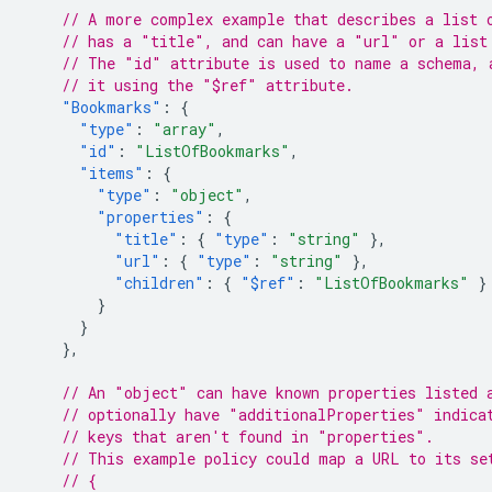
// A more complex example that describes a list 
// has a "title", and can have a "url" or a list
// The "id" attribute is used to name a schema, 
// it using the "$ref" attribute.
"Bookmarks"
:
{
"type"
:
"array"
,
"id"
:
"ListOfBookmarks"
,
"items"
:
{
"type"
:
"object"
,
"properties"
:
{
"title"
:
{
"type"
:
"string"
},
"url"
:
{
"type"
:
"string"
},
"children"
:
{
"$ref"
:
"ListOfBookmarks"
}
}
}
},
// An "object" can have known properties listed 
// optionally have "additionalProperties" indica
// keys that aren't found in "properties".
// This example policy could map a URL to its se
// {