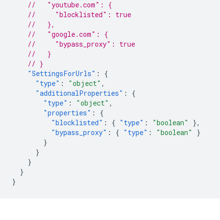
//   "youtube.com": {
//     "blocklisted": true
//   },
//   "google.com": {
//     "bypass_proxy": true
//   }
// }
"SettingsForUrls"
:
{
"type"
:
"object"
,
"additionalProperties"
:
{
"type"
:
"object"
,
"properties"
:
{
"blocklisted"
:
{
"type"
:
"boolean"
},
"bypass_proxy"
:
{
"type"
:
"boolean"
}
}
}
}
}
}