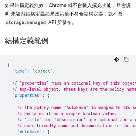
如果結構定義無效，Chrome 就不會載入擴充功能，且會說
明 未驗證結構定義如果政策值不符合結構定義，就不會
storage.managed
API 所發布。
結構定義範例
{
"type"
:
"object"
,
// "properties" maps an optional key of this objec
// top-level object, these keys are the policy nam
"properties"
:
{
// The policy name "AutoSave" is mapped to its s
// declares it as a simple boolean value.
// "title" and "description" are optional and ar
// user-friendly name and documentation to the a
"AutoSave"
:
{