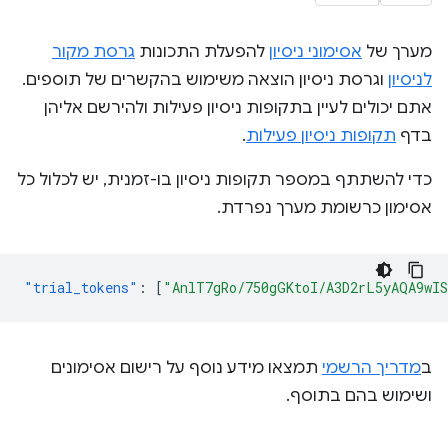
מערך של
אסימוני ניסיון
להפעלת התכונות
גרסת מקור
לניסיון
וגרסת ניסיון הוצאה משימוש בהקשרים של תוספים.
אתם יכולים לעיין בתקופות ניסיון פעילות ולהירשם אליהן
בדף
תקופות ניסיון פעילות
.
כדי להשתתף במספר תקופות ניסיון בו-זמנית, יש לכלול כל
אסימון כרשומת מערך נפרדת.
"trial_tokens"
:
[
"AnlT7gRo/750gGKtoI/A3D2rL5yAQA9wI
ב
מדריך הרשמי
תמצאו מידע נוסף על רישום אסימונים
ושימוש בהם בתוסף.