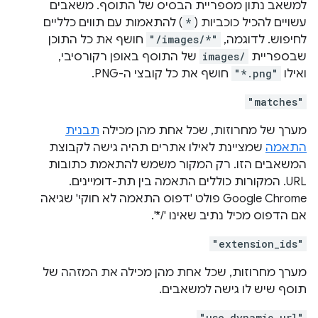
למשאב נתון מספריית הבסיס של התוסף. משאבים
עשויים להכיל כוכביות (
*
) להתאמות עם תווים כלליים
לחיפוש. לדוגמה,
"/images/*"
חושף את כל התוכן
שבספריית
images/
של התוסף באופן רקורסיבי,
ואילו
"*.png"
חושף את כל קובצי ה-PNG.
"matches"
מערך של מחרוזות, שכל אחת מהן מכילה
תבנית
התאמה
שמציינת לאילו אתרים תהיה גישה לקבוצת
המשאבים הזו. רק המקור משמש להתאמת כתובות
URL. המקורות כוללים התאמה בין תת-דומיינים.
Google Chrome פולט 'דפוס התאמה לא חוקי' שגיאה
אם הדפוס מכיל נתיב שאינו '/*'.
"extension_ids"
מערך מחרוזות, שכל אחת מהן מכילה את המזהה של
תוסף שיש לו גישה למשאבים.
"use_dynamic_url"