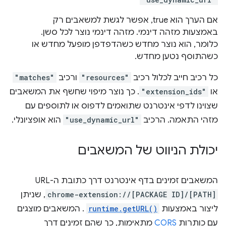
אם הערך הוא true, אפשר לגשת למשאבים רק
באמצעות מזהה דינמי. מזהה דינמי נוצר לכל סשן.
כלומר, הוא נוצר מחדש כשהדפדפן מופעל מחדש או
כשהתוסף נטען מחדש.
כל רכיב חייב לכלול רכיב
"resources"
ורכיב
"matches"
או
"extension_ids"
. כך נוצר מיפוי שחשף את המשאבים
שצוינו לדפי אינטרנט שתואמים לדפוס או לתוספים עם
מזהי התאמה. הרכיב
"use_dynamic_url"
הוא אופציונלי.
יכולת הניווט של המשאבים
המשאבים זמינים בדף אינטרנט דרך כתובת ה-URL
chrome-extension://[PACKAGE ID]/[PATH]
, שניתן
ליצור באמצעות
runtime.getURL()
. המשאבים מוצגים
עם כותרות
CORS
מתאימות, כך שהם זמינים דרך