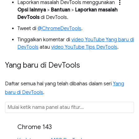
more_vert
Laporkan masalah DevTools menggunakan
Opsi lainnya
>
Bantuan
>
Laporkan masalah
DevTools
di DevTools.
Tweet di
@ChromeDevTools
.
Tinggalkan komentar di
video YouTube Yang baru di
DevTools
atau
video YouTube Tips DevTools
.
Yang baru di Dev
Tools
Daftar semua hal yang telah dibahas dalam seri
Yang
baru di DevTools
.
Chrome 143