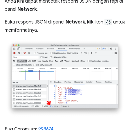
Anda kini dapat mencetak respons JSON dengan rapi di
panel
Network
.
Buka respons JSON di panel
Network
, klik ikon
{}
untuk
memformatnya.
Bug Chromium:
998674