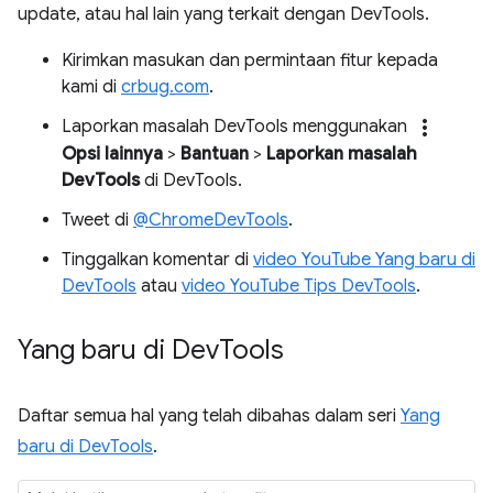
update, atau hal lain yang terkait dengan DevTools.
Kirimkan masukan dan permintaan fitur kepada
kami di
crbug.com
.
more_vert
Laporkan masalah DevTools menggunakan
Opsi lainnya
>
Bantuan
>
Laporkan masalah
DevTools
di DevTools.
Tweet di
@ChromeDevTools
.
Tinggalkan komentar di
video YouTube Yang baru di
DevTools
atau
video YouTube Tips DevTools
.
Yang baru di Dev
Tools
Daftar semua hal yang telah dibahas dalam seri
Yang
baru di DevTools
.