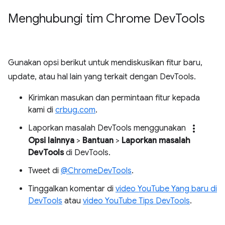
Menghubungi tim Chrome Dev
Tools
Gunakan opsi berikut untuk mendiskusikan fitur baru,
update, atau hal lain yang terkait dengan DevTools.
Kirimkan masukan dan permintaan fitur kepada
kami di
crbug.com
.
more_vert
Laporkan masalah DevTools menggunakan
Opsi lainnya
>
Bantuan
>
Laporkan masalah
DevTools
di DevTools.
Tweet di
@ChromeDevTools
.
Tinggalkan komentar di
video YouTube Yang baru di
DevTools
atau
video YouTube Tips DevTools
.