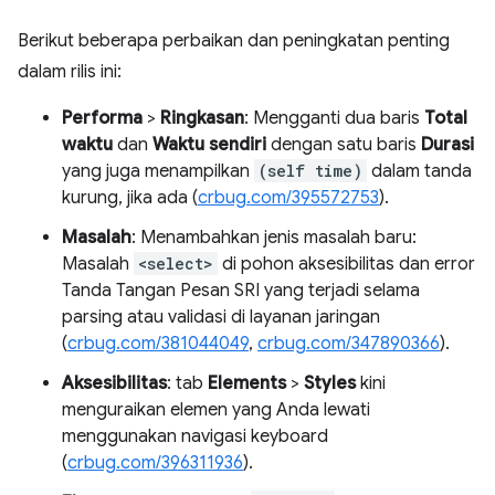
Berikut beberapa perbaikan dan peningkatan penting
dalam rilis ini:
Performa
>
Ringkasan
: Mengganti dua baris
Total
waktu
dan
Waktu sendiri
dengan satu baris
Durasi
yang juga menampilkan
(self time)
dalam tanda
kurung, jika ada (
crbug.com/395572753
).
Masalah
: Menambahkan jenis masalah baru:
Masalah
<select>
di pohon aksesibilitas dan error
Tanda Tangan Pesan SRI yang terjadi selama
parsing atau validasi di layanan jaringan
(
crbug.com/381044049
,
crbug.com/347890366
).
Aksesibilitas
: tab
Elements
>
Styles
kini
menguraikan elemen yang Anda lewati
menggunakan navigasi keyboard
(
crbug.com/396311936
).