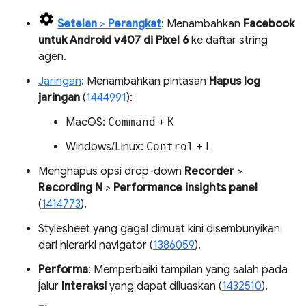
Setelan
>
Perangkat
: Menambahkan
Facebook
untuk Android v407 di Pixel 6
ke daftar string
agen.
Jaringan
: Menambahkan pintasan
Hapus log
jaringan
(
1444991
):
MacOS:
Command
+
K
Windows/Linux:
Control
+
L
Menghapus opsi drop-down
Recorder
>
Recording N
>
Performance insights panel
(
1414773
).
Stylesheet yang gagal dimuat kini disembunyikan
dari hierarki navigator (
1386059
).
Performa
: Memperbaiki tampilan yang salah pada
jalur
Interaksi
yang dapat diluaskan (
1432510
).