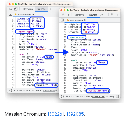
Masalah Chromium:
1302261
,
1392085
.