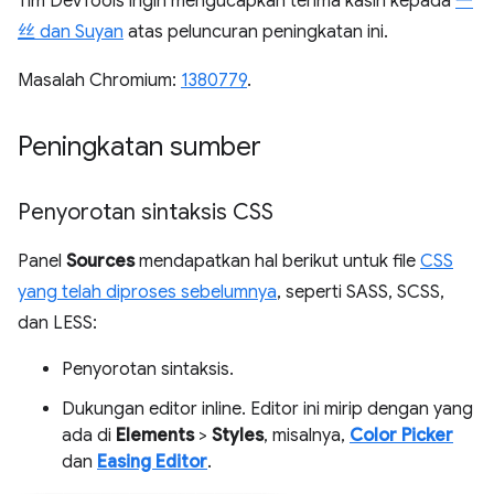
Tim DevTools ingin mengucapkan terima kasih kepada
一
丝 dan Suyan
atas peluncuran peningkatan ini.
Masalah Chromium:
1380779
.
Peningkatan sumber
Penyorotan sintaksis CSS
Panel
Sources
mendapatkan hal berikut untuk file
CSS
yang telah diproses sebelumnya
, seperti SASS, SCSS,
dan LESS:
Penyorotan sintaksis.
Dukungan editor inline. Editor ini mirip dengan yang
ada di
Elements
>
Styles
, misalnya,
Color Picker
dan
Easing Editor
.