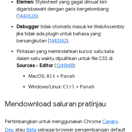
Elemen
: Stylesheet yang gagal dimuat kini
digarisbawahi dengan garis bergelombang
(
1440626
).
Debugger
tidak otomatis masuk ke WebAssembly
jika tidak ada plugin untuk bahasa yang
bersangkutan (
1443342
).
Pintasan yang memindahkan kursor satu kata
dalam satu waktu dipulihkan untuk file CSS di
Sources
>
Editor
(
1241848
):
MacOS:
Alt
+
Panah
Windows/Linux:
Ctrl
+
Panah
Mendownload saluran pratinjau
Pertimbangkan untuk menggunakan Chrome
Canary
,
Dev
, atau
Beta
sebagai browser pengembangan default